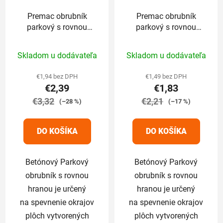
Premac obrubník
Premac obrubník
parkový s rovnou
parkový s rovnou
hranou 100 x 5 x
hranou 100 x 5 x
Priemerné
Priemerné
20cm grafitový
20cm sivý
Skladom u dodávateľa
Skladom u dodávateľa
hodnotenie
hodnotenie
produktu
produktu
€1,94 bez DPH
€1,49 bez DPH
€2,39
€1,83
je
je
€3,32
5,0
€2,21
5,0
(–28 %)
(–17 %)
z
z
5
5
DO KOŠÍKA
DO KOŠÍKA
hviezdičiek.
hviezdičiek.
Betónový Parkový
Betónový Parkový
obrubník s rovnou
obrubník s rovnou
hranou je určený
hranou je určený
na spevnenie okrajov
na spevnenie okrajov
plôch vytvorených
plôch vytvorených