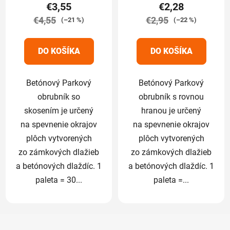
€3,55
€2,28
je
€4,55
5,0
€2,95
(–21 %)
(–22 %)
z
5
DO KOŠÍKA
DO KOŠÍKA
hviezdičiek.
Betónový Parkový
Betónový Parkový
obrubník so
obrubník s rovnou
skosením je určený
hranou je určený
na spevnenie okrajov
na spevnenie okrajov
plôch vytvorených
plôch vytvorených
zo zámkových dlažieb
zo zámkových dlažieb
a betónových dlaždíc. 1
a betónových dlaždíc. 1
paleta = 30...
paleta =...
Z