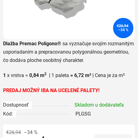
€26,94
–34 %
Dlažba Premac Poligono®
sa vyznačuje svojím rozmanitým
usporiadaním a prepracovanou polygonálnou geometriou,
čo dodáva ploche osobitný charakter.
2
1
x vrstva =
0,84 m
|
1 paleta
= 6,72 m² |
Cena je za m²
PREDAJ MOŽNÝ IBA NA UCELENÉ PALETY!
Dostupnosť
Skladom u dodávateľa
Kód:
PLGSG
€26,94
–34 %