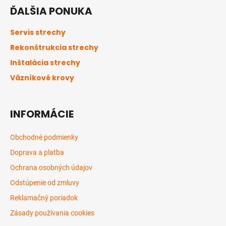
á
ĎALŠIA PONUKA
p
ä
Servis strechy
t
Rekonštrukcia strechy
i
Inštalácia strechy
e
Väzníkové krovy
INFORMÁCIE
Obchodné podmienky
Doprava a platba
Ochrana osobných údajov
Odstúpenie od zmluvy
Reklamačný poriadok
Zásady používania cookies