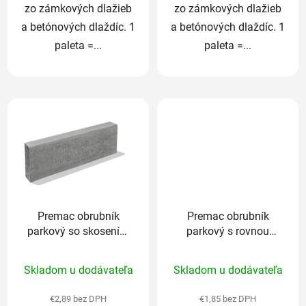
zo zámkových dlažieb
zo zámkových dlažieb
a betónových dlaždíc. 1
a betónových dlaždíc. 1
paleta =...
paleta =...
Premac obrubník
Premac obrubník
parkový so skosením
parkový s rovnou
100 x 8 x 25cm sivý
hranou 100 x 5 x
Priemerné
25cm sivý
Skladom u dodávateľa
Skladom u dodávateľa
hodnotenie
produktu
€2,89 bez DPH
€1,85 bez DPH