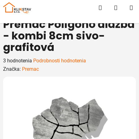
Prejsť
Hľadať
NÁKUP
na
obsah
KOŠÍK
Premac Poligono dlažba
- kombi 8cm sivo-
grafitová
Priemerné
3 hodnotenia
Podrobnosti hodnotenia
hodnotenie
Značka:
Premac
produktu
je
5,0
z
5
hviezdičiek.