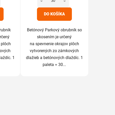
iek.
hviezdičiek.
DO KOŠÍKA
rubník
Betónový Parkový obrubník so
určený
skosením je určený
 plôch
na spevnenie okrajov plôch
kových
vytvorených zo zámkových
aždíc. 1
dlažieb a betónových dlaždíc. 1
paleta = 30...