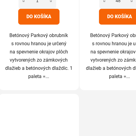
hviezdičiek.
hviezdič
DO KOŠÍKA
DO KOŠÍKA
Betónový Parkový obrubník
Betónový Parkový ob
s rovnou hranou je určený
s rovnou hranou je 
na spevnenie okrajov plôch
na spevnenie okrajov
vytvorených zo zámkových
vytvorených zo zám
dlažieb a betónových dlaždíc. 1
dlažieb a betónových dl
paleta =...
paleta =...