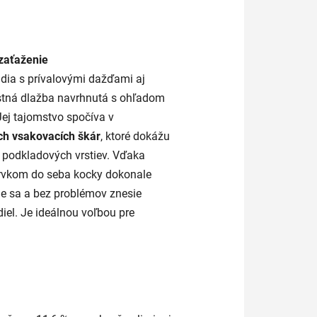
zaťaženie
adia s prívalovými dažďami aj
stná dlažba navrhnutá s ohľadom
ej tajomstvo spočíva v
ch vsakovacích škár
, ktoré dokážu
 podkladových vrstiev.
Vďaka
vkom do seba kocky dokonale
je sa a bez problémov znesie
iel. Je ideálnou voľbou pre