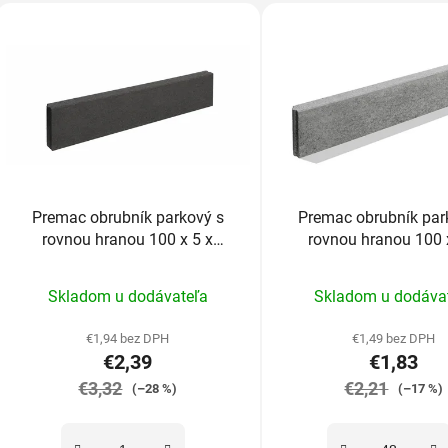
Premac obrubník parkový s
Premac obrubník par
rovnou hranou 100 x 5 x
rovnou hranou 100 
20cm grafitový
20cm sivý
Priemerné
Prieme
Skladom u dodávateľa
Skladom u dodáva
hodnotenie
hodnot
produktu
produk
€1,94 bez DPH
€1,49 bez DPH
€2,39
€1,83
je
je
€3,32
5,0
€2,21
5,0
(–28 %)
(–17 %)
z
z
5
5