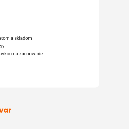
ketom a skladom
usy
davkou na zachovanie
ovar