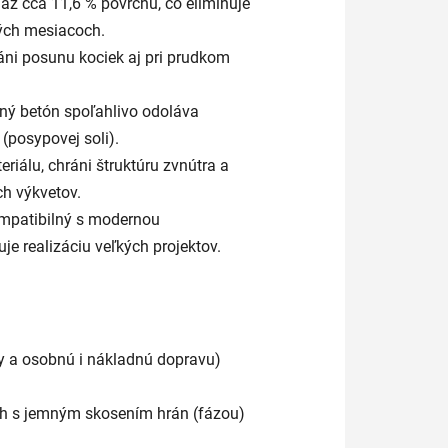
až cca 11,6 % povrchu, čo eliminuje
ých mesiacoch.
i posunu kociek aj pri prudkom
ný betón spoľahlivo odoláva
posypovej soli).
riálu, chráni štruktúru zvnútra a
h výkvetov.
ompatibilný s modernou
je realizáciu veľkých projektov.
 a osobnú i nákladnú dopravu)
ch s jemným skosením hrán (fázou)