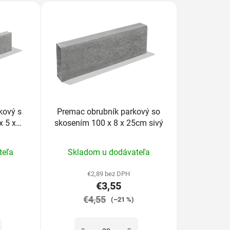
kový s
Premac obrubník parkový so
x 5 x
skosením 100 x 8 x 25cm sivý
rné
Priemerné
teľa
Skladom u dodávateľa
enie
hodnotenie
tu
produktu
€2,89 bez DPH
€3,55
je
€4,55
5,0
(–21 %)
z
5