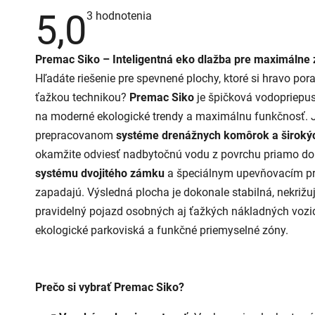
5,0
Priemerné
3 hodnotenia
hodnotenie
produktu
je
Premac Siko – Inteligentná eko dlažba pre maximálne 
5,0
z
Hľadáte riešenie pre spevnené plochy, ktoré si hravo por
5
hviezdičiek.
ťažkou technikou?
Premac Siko
je špičková vodopriepu
na moderné ekologické trendy a maximálnu funkčnosť. J
prepracovanom
systéme drenážnych komôrok a široký
okamžite odviesť nadbytočnú vodu z povrchu priamo do
systému dvojitého zámku
a špeciálnym upevňovacím pr
zapadajú. Výsledná plocha je dokonale stabilná, nekrižu
pravidelný pojazd osobných aj ťažkých nákladných vozid
ekologické parkoviská a funkčné priemyselné zóny.
Prečo si vybrať Premac Siko?