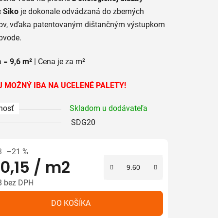
 Siko
je dokonale odvádzaná do zberných
kov, vďaka patentovaným dištančným výstupkom
obvode.
iek.
a =
9,6 m²
| Cena je za m²
 MOŽNÝ IBA NA UCELENÉ PALETY!
nosť
Skladom u dodávateľa
SDG20
3
–21 %
0,15
/ m2
8 bez DPH
tková cena:
DO KOŠÍKA