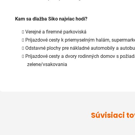
Kam sa dlažba Siko najviac hodí?
Verejné a firemné parkoviská
Príjazdové cesty k priemyselným halám, supermar
Odstavné plochy pre nákladné automobily a autob
Príjazdové cesty a dvory rodinných domov s požia
zelene/vsakovania
Súvisiaci t