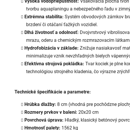
Vysoká vodopriepustnosť:
Vsakovacia plocha tvorí 
tvorbu aquaplaningu a nebezpečného ľadu v zimn
Extrémna stabilita:
Systém obvodových zámkov brán
brzdení či otáčaní ťažkých vozidiel.
Dlhá životnosť a odolnosť:
Dvojvrstvový vibrolisova
mrazu, oderu a chemickým rozmrazovacím látkam (
Hydrofobizácia v základe:
Znižuje nasiakavosť mate
minimalizuje vznik nevzhľadných bielych vápennýc
Efektívna strojová pokládka:
Tvar kociek je plne k
technológiou strojného kladenia, čo výrazne zrýchľu
Technické špecifikácie a parametre:
Hrúbka dlažby:
8
cm (vhodná pre pochôdzne plochy
Rozmery prvkov v balení:
20x20 cm
Povrchová úprava:
Hladký, klasický betónový povr
Hmotnosť palety:
1562 kg