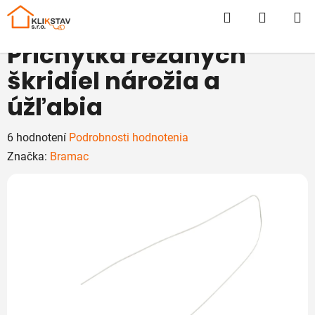
Prejsť
Hľadať
NÁKUP
na
obsah
KOŠÍK
Príchytka rezaných
škridiel nárožia a
úžľabia
Priemerné
6 hodnotení
Podrobnosti hodnotenia
hodnotenie
Značka:
Bramac
produktu
je
5,0
z
5
hviezdičiek.