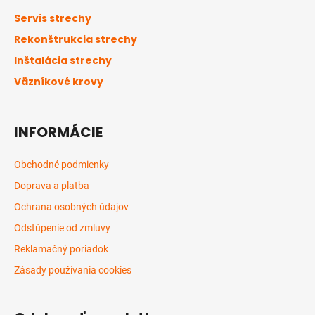
ä
Servis strechy
t
Rekonštrukcia strechy
i
Inštalácia strechy
e
Väzníkové krovy
INFORMÁCIE
Obchodné podmienky
Doprava a platba
Ochrana osobných údajov
Odstúpenie od zmluvy
Reklamačný poriadok
Zásady používania cookies