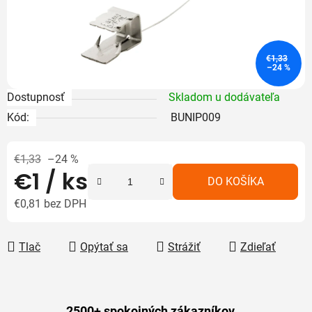
€1,33
–24 %
Dostupnosť
Skladom u dodávateľa
Kód:
BUNIP009
€1,33
–24 %
€1
/ ks
DO KOŠÍKA
€0,81 bez DPH
Jednotková cena:
Tlač
Opýtať sa
Strážiť
Zdieľať
2500+ spokojných zákazníkov