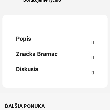
Doručujeme rýchlo
Popis
Značka
Bramac
Diskusia
Z
á
ĎALŠIA PONUKA
p