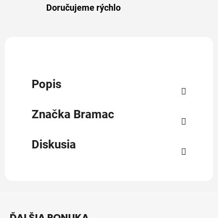
Doručujeme rýchlo
Popis
Značka
Bramac
Diskusia
Z
á
ĎALŠIA PONUKA