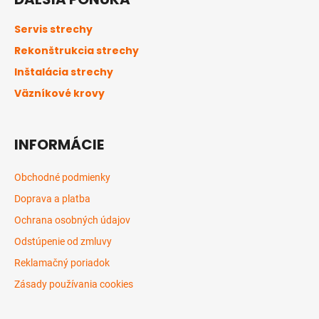
p
ä
Servis strechy
t
Rekonštrukcia strechy
i
Inštalácia strechy
e
Väzníkové krovy
INFORMÁCIE
Obchodné podmienky
Doprava a platba
Ochrana osobných údajov
Odstúpenie od zmluvy
Reklamačný poriadok
Zásady používania cookies