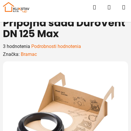
Prejsť
Hľadať
NÁKUP
na
obsah
KOŠÍK
Prípojná sada DuroVent
DN 125 Max
Priemerné
3 hodnotenia
Podrobnosti hodnotenia
hodnotenie
Značka:
Bramac
produktu
je
5,0
z
5
hviezdičiek.