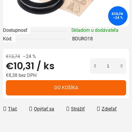
€13,74
–24 %
Dostupnosť
Skladom u dodávateľa
Kód:
BDURO18
€13,74
–24 %
€10,31
/ ks
€8,38 bez DPH
Jednotková cena:
DO KOŠÍKA
Tlač
Opýtať sa
Strážiť
Zdieľať