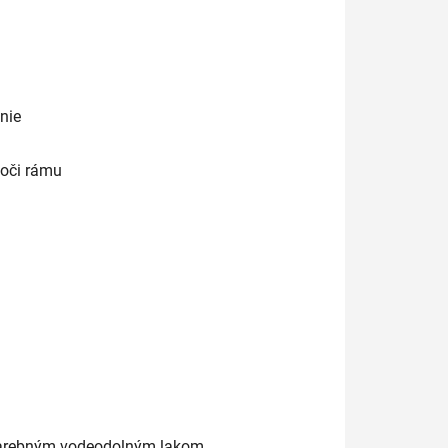
nie
voči rámu
ezfarebným vodeodolným lakom