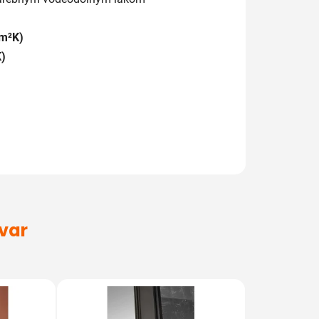
(m²K)
)
ovar