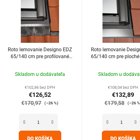
Roto lemovanie Designo EDZ
Roto lemovanie Desi
65/140 cm pre profilované
65/140 cm pre ploché 
krytiny do 4,5cm
nad 2,5cm
Priemerné
Prieme
Skladom u dodávateľa
Skladom u dodáva
hodnotenie
hodnot
produktu
produk
€102,86 bez DPH
€108,04 bez DPH
€126,52
€132,89
je
je
€170,97
5,0
€179,58
5,0
(–26 %)
(–26 %
z
z
5
5
hviezdičiek.
hviezdič
DO KOŠÍKA
DO KOŠÍKA