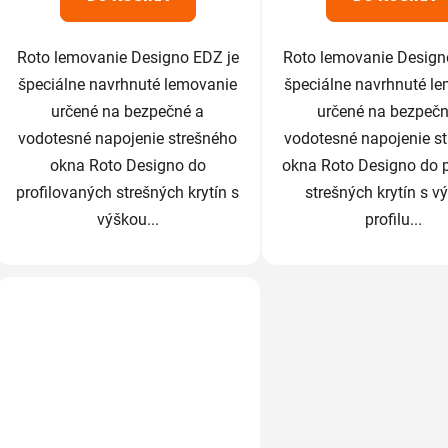
Roto lemovanie Designo EDZ je
Roto lemovanie Design
špeciálne navrhnuté lemovanie
špeciálne navrhnuté l
určené na bezpečné a
určené na bezpečn
vodotesné napojenie strešného
vodotesné napojenie s
okna Roto Designo do
okna Roto Designo do 
profilovaných strešných krytín s
strešných krytín s v
výškou...
profilu...