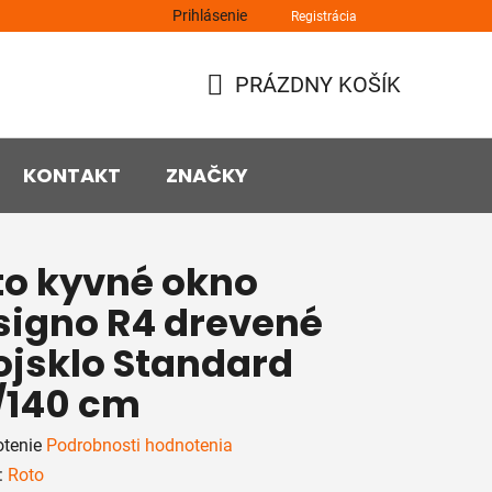
Prihlásenie
Registrácia
PRÁZDNY KOŠÍK
NÁKUPNÝ
KOŠÍK
KONTAKT
ZNAČKY
to kyvné okno
signo R4 drevené
ojsklo Standard
/140 cm
rné
tenie
Podrobnosti hodnotenia
enie
:
Roto