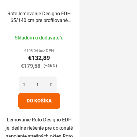
Roto lemovanie Designo EDH
65/140 cm pre profilované
krytiny nad 5cm
Priemerné
Skladom u dodávateľa
hodnotenie
produktu
€108,04 bez DPH
€132,89
je
€179,58
5,0
(–26 %)
z
5
hviezdičiek.
DO KOŠÍKA
Lemovanie Roto Designo EDH
je ideálne riešenie pre dokonalé
napojenie strešných okien Roto