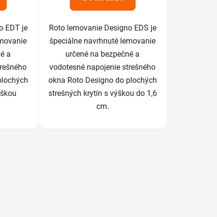
o EDT je
Roto lemovanie Designo EDS je
emovanie
špeciálne navrhnuté lemovanie
é a
určené na bezpečné a
trešného
vodotesné napojenie strešného
plochých
okna Roto Designo do plochých
ýškou
strešných krytín s výškou do 1,6
cm.