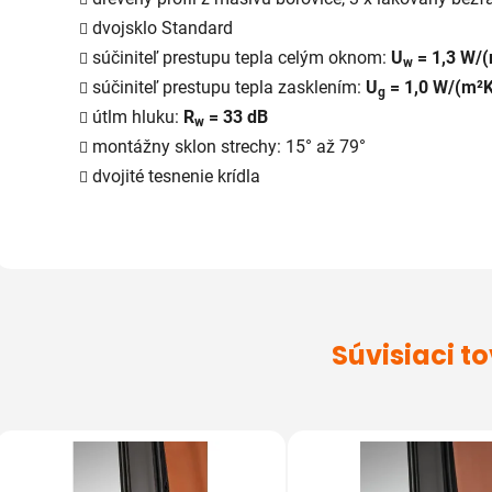
dvojsklo Standard
súčiniteľ prestupu tepla celým oknom:
U
= 1,3 W/
w
súčiniteľ prestupu tepla zasklením:
U
= 1,0 W/(m²K
g
útlm hluku:
R
= 33 dB
w
montážny sklon strechy: 15° až 79°
dvojité tesnenie krídla
Súvisiaci t