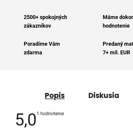
2500+ spokojných
Máme dokon
zákazníkov
hodnotenie
Poradíme Vám
Predaný mat
zdarma
7+ mil. EUR
Popis
Diskusia
5,0
Priemerné
1 hodnotenie
hodnotenie
produktu
je
5,0