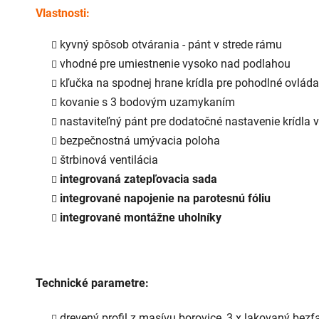
z
Vlastnosti:
5
hviezdičiek.
kyvný spôsob otvárania - pánt v strede rámu
vhodné pre umiestnenie vysoko nad podlahou
kľučka na spodnej hrane krídla pre pohodlné ovláda
kovanie s 3 bodovým uzamykaním
nastaviteľný pánt pre dodatočné nastavenie krídla 
bezpečnostná umývacia poloha
štrbinová ventilácia
integrovaná zatepľovacia sada
integrované napojenie na parotesnú fóliu
integrované montážne uholníky
Technické parametre:
drevený profil z masívu borovice, 3 x lakovaný b