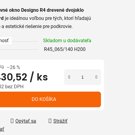
tu
yvné okno Designo R4 drevené dvojsklo
rd
je ideálnou voľbou pre tých, ktorí hľadajú
 a estetické riešenie pre podkrovie.
nosť
Skladom u dodávateľa
iek.
R45_065/140 H200
79
–26 %
30,52
/ ks
02 bez DPH
tková cena:
DO KOŠÍKA
Opýtať sa
Strážiť
ať