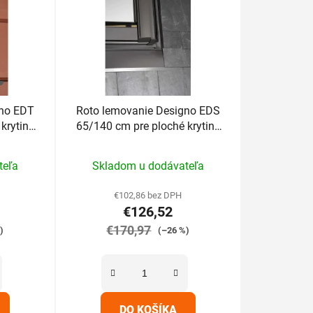
gno EDT
Roto lemovanie Designo EDS
krytiny
65/140 cm pre ploché krytiny
do 1,6cm
rné
Priemerné
teľa
Skladom u dodávateľa
enie
hodnotenie
tu
produktu
€102,86 bez DPH
€126,52
je
€170,97
5,0
)
(–26 %)
z
5
iek.
hviezdičiek.
DO KOŠÍKA