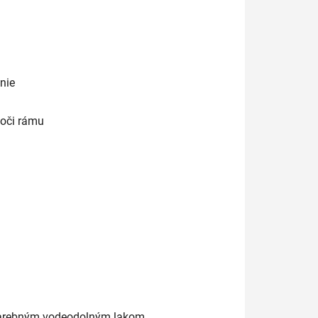
nie
voči rámu
ezfarebným vodeodolným lakom