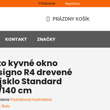
Prihlásenie
Registrácia
PRÁZDNY KOŠÍK
NÁKUPNÝ
KOŠÍK
KONTAKT
ZNAČKY
to kyvné okno
signo R4 drevené
jsklo Standard
4/140 cm
rné
tenie
Podrobnosti hodnotenia
enie
:
Roto