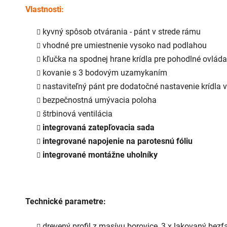
z
Vlastnosti:
5
hviezdičiek.
kyvný spôsob otvárania - pánt v strede rámu
vhodné pre umiestnenie vysoko nad podlahou
kľučka na spodnej hrane krídla pre pohodlné ovláda
kovanie s 3 bodovým uzamykaním
nastaviteľný pánt pre dodatočné nastavenie krídla 
bezpečnostná umývacia poloha
štrbinová ventilácia
integrovaná zatepľovacia sada
integrované napojenie na parotesnú fóliu
integrované montážne uholníky
Technické parametre:
drevený profil z masívu borovice, 3 x lakovaný b