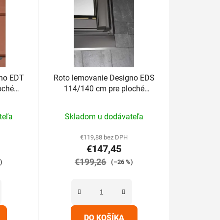
gno EDT
Roto lemovanie Designo EDS
oché
114/140 cm pre ploché
cm
krytiny do 1,6cm
Priemerné
teľa
Skladom u dodávateľa
hodnotenie
produktu
€119,88 bez DPH
€147,45
je
€199,26
5,0
)
(–26 %)
z
5
hviezdičiek.
DO KOŠÍKA