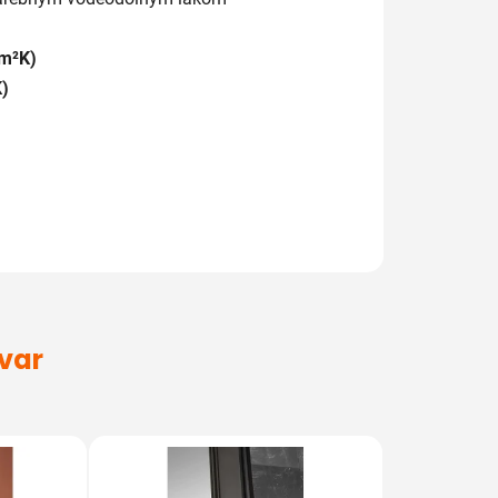
(m²K)
)
ovar