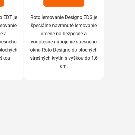
o EDT je
Roto lemovanie Designo EDS je
emovanie
špeciálne navrhnuté lemovanie
é a
určené na bezpečné a
trešného
vodotesné napojenie strešného
plochých
okna Roto Designo do plochých
ýškou
strešných krytín s výškou do 1,6
cm.