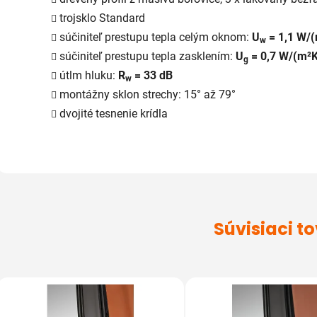
trojsklo Standard
súčiniteľ prestupu tepla celým oknom:
U
= 1,1 W/
w
súčiniteľ prestupu tepla zasklením:
U
= 0,7 W/(m²K
g
útlm hluku:
R
= 33 dB
w
montážny sklon strechy: 15° až 79°
dvojité tesnenie krídla
Súvisiaci t