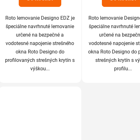
Roto lemovanie Designo EDZ je
Roto lemovanie Design
špeciálne navrhnuté lemovanie
špeciálne navrhnuté l
určené na bezpečné a
určené na bezpečn
vodotesné napojenie strešného
vodotesné napojenie s
okna Roto Designo do
okna Roto Designo do 
profilovaných strešných krytín s
strešných krytín s v
výškou...
profilu...