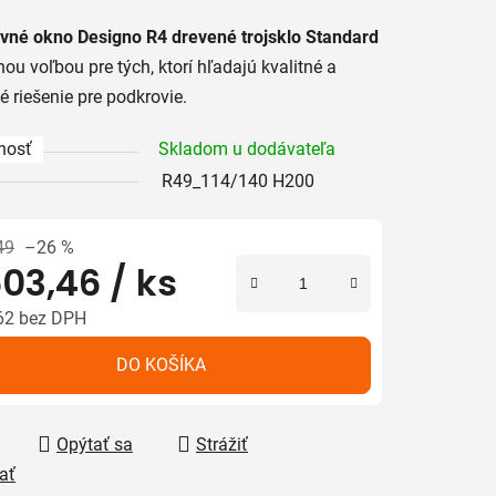
tu
vné okno Designo R4 drevené trojsklo Standard
lnou voľbou pre tých, ktorí hľadajú kvalitné a
ké riešenie pre podkrovie.
nosť
Skladom u dodávateľa
iek.
R49_114/140 H200
49
–26 %
03,46
/ ks
62 bez DPH
tková cena:
DO KOŠÍKA
Opýtať sa
Strážiť
ať