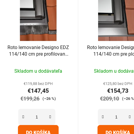
Roto lemovanie Designo EDZ
Roto lemovanie Desi
114/140 cm pre profilované
114/140 cm pre pl
krytiny do 4,5cm
krytiny nad 2,5
Priemerné
Skladom u dodávateľa
Skladom u dodáva
hodnotenie
produktu
€119,88 bez DPH
€125,80 bez DPH
€147,45
€154,73
je
€199,26
5,0
€209,10
(–26 %)
(–26 %
z
5
hviezdičiek.
DO KOŠÍKA
DO KOŠÍKA