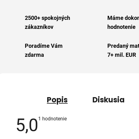
2500+ spokojných
Máme dokon
zákazníkov
hodnotenie
Poradíme Vám
Predaný mat
zdarma
7+ mil. EUR
Popis
Diskusia
5,0
Priemerné
1 hodnotenie
hodnotenie
produktu
je
5,0