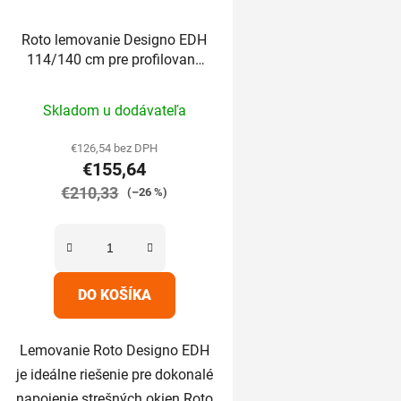
Roto lemovanie Designo EDH
114/140 cm pre profilované
krytiny nad 5cm
Priemerné
Skladom u dodávateľa
hodnotenie
produktu
€126,54 bez DPH
€155,64
je
€210,33
5,0
(–26 %)
z
5
hviezdičiek.
DO KOŠÍKA
Lemovanie Roto Designo EDH
je ideálne riešenie pre dokonalé
napojenie strešných okien Roto