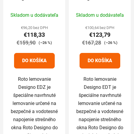
cm pre profilované
cm pre ploché krytiny
Priemerné
Priemerné
krytiny do 4,5cm
nad 2,5cm
Skladom u dodávateľa
Skladom u dodávateľa
hodnotenie
hodnotenie
produktu
produktu
€96,20 bez DPH
€100,64 bez DPH
€118,33
€123,79
je
je
€159,90
5,0
€167,28
5,0
(–26 %)
(–26 %)
z
z
5
5
DO KOŠÍKA
DO KOŠÍKA
hviezdičiek.
hviezdičiek.
Roto lemovanie
Roto lemovanie
Designo EDZ je
Designo EDT je
špeciálne navrhnuté
špeciálne navrhnuté
lemovanie určené na
lemovanie určené na
bezpečné a vodotesné
bezpečné a vodotesné
napojenie strešného
napojenie strešného
okna Roto Designo do
okna Roto Designo do