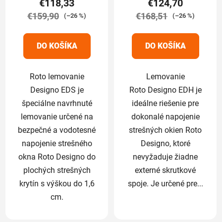
€118,33
€124,70
je
je
€159,90
5,0
€168,51
5,0
(–26 %)
(–26 %)
z
z
5
5
DO KOŠÍKA
DO KOŠÍKA
hviezdičiek.
hviezdičiek.
Roto lemovanie
Lemovanie
Designo EDS je
Roto Designo EDH je
špeciálne navrhnuté
ideálne riešenie pre
lemovanie určené na
dokonalé napojenie
bezpečné a vodotesné
strešných okien Roto
napojenie strešného
Designo, ktoré
okna Roto Designo do
nevyžaduje žiadne
plochých strešných
externé skrutkové
krytín s výškou do 1,6
spoje. Je určené pre...
cm.