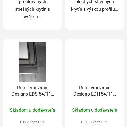
profilovaných
plochých strešných
strešných krytín s
krytín s výškou profilu...
výškou...
Roto lemovanie
Roto lemovanie
Designo EDS 54/118
Designo EDH 54/118
cm pre ploché krytiny
cm pre profilované
Priemerné
Priemerné
do 1,6cm
krytiny nad 5cm
Skladom u dodávateľa
Skladom u dodávateľa
hodnotenie
hodnotenie
produktu
produktu
€96,20 bez DPH
€101,38 bez DPH