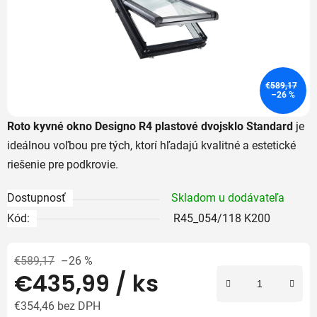
€589,17
–26 %
Roto kyvné okno Designo R4 plastové dvojsklo Standard
je
ideálnou voľbou pre tých, ktorí hľadajú kvalitné a estetické
riešenie pre podkrovie.
Dostupnosť
Skladom u dodávateľa
Kód:
R45_054/118 K200
€589,17
–26 %
€435,99
/ ks
€354,46 bez DPH