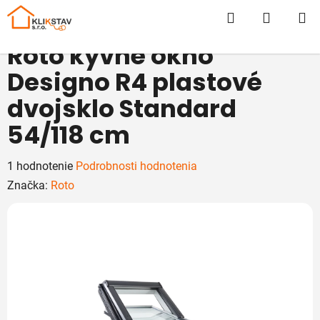
Prejsť
Hľadať
NÁKUP
na
obsah
KOŠÍK
Roto kyvné okno
Designo R4 plastové
dvojsklo Standard
54/118 cm
Priemerné
1 hodnotenie
Podrobnosti hodnotenia
hodnotenie
Značka:
Roto
produktu
je
5,0
z
5
hviezdičiek.