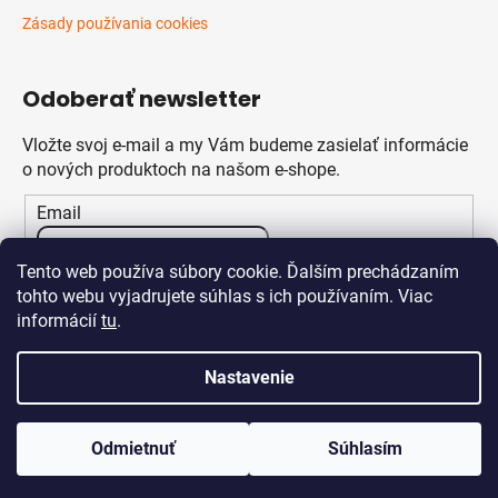
Zásady používania cookies
Odoberať newsletter
Vložte svoj e-mail a my Vám budeme zasielať informácie
o nových produktoch na našom e-shope.
Email
Vložením e-mailu súhlasíte s
podmienkami ochrany
Tento web používa súbory cookie. Ďalším prechádzaním
osobných údajov
tohto webu vyjadrujete súhlas s ich používaním. Viac
informácií
tu
.
PRIHLÁSIŤ SA
Nastavenie
Odmietnuť
Súhlasím
Vytvoril Shoptet
Copyright 2026
Klikstav.sk
. Všetky práva vyhradené.