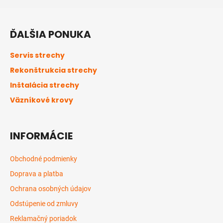
Z
á
ĎALŠIA PONUKA
p
ä
Servis strechy
t
Rekonštrukcia strechy
i
Inštalácia strechy
e
Väzníkové krovy
INFORMÁCIE
Obchodné podmienky
Doprava a platba
Ochrana osobných údajov
Odstúpenie od zmluvy
Reklamačný poriadok