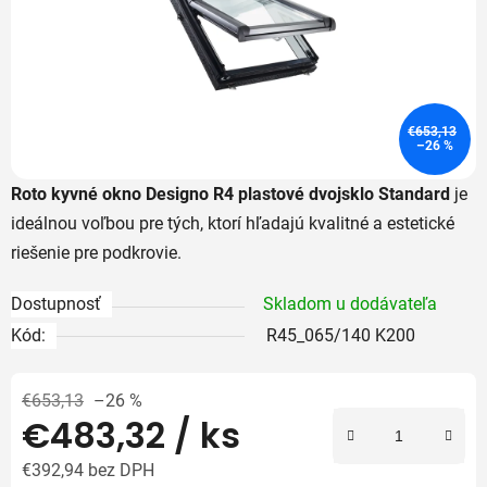
€653,13
–26 %
Roto kyvné okno Designo R4 plastové dvojsklo Standard
je
ideálnou voľbou pre tých, ktorí hľadajú kvalitné a estetické
riešenie pre podkrovie.
Dostupnosť
Skladom u dodávateľa
Kód:
R45_065/140 K200
€653,13
–26 %
€483,32
/ ks
€392,94 bez DPH