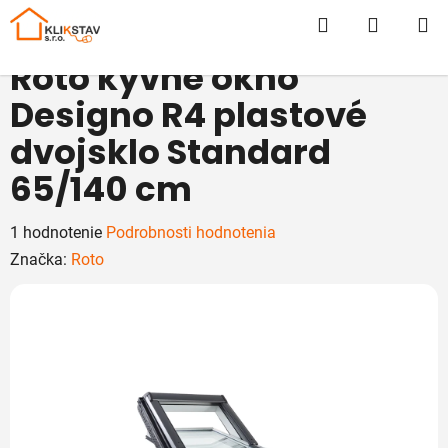
Prejsť
Hľadať
NÁKUP
na
obsah
KOŠÍK
Roto kyvné okno
Designo R4 plastové
dvojsklo Standard
65/140 cm
Priemerné
1 hodnotenie
Podrobnosti hodnotenia
hodnotenie
Značka:
Roto
produktu
je
5,0
z
5
hviezdičiek.