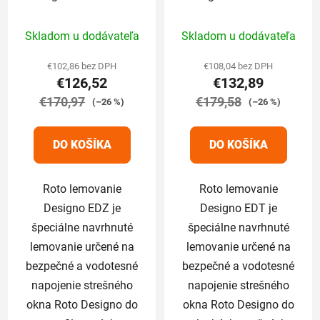
cm pre profilované
cm pre ploché krytiny
Priemerné
Priemerné
krytiny do 4,5cm
nad 2,5cm
Skladom u dodávateľa
Skladom u dodávateľa
hodnotenie
hodnotenie
produktu
produktu
€102,86 bez DPH
€108,04 bez DPH
€126,52
€132,89
je
je
€170,97
5,0
€179,58
5,0
(–26 %)
(–26 %)
z
z
5
5
DO KOŠÍKA
DO KOŠÍKA
hviezdičiek.
hviezdičiek.
Roto lemovanie
Roto lemovanie
Designo EDZ je
Designo EDT je
špeciálne navrhnuté
špeciálne navrhnuté
lemovanie určené na
lemovanie určené na
bezpečné a vodotesné
bezpečné a vodotesné
napojenie strešného
napojenie strešného
okna Roto Designo do
okna Roto Designo do