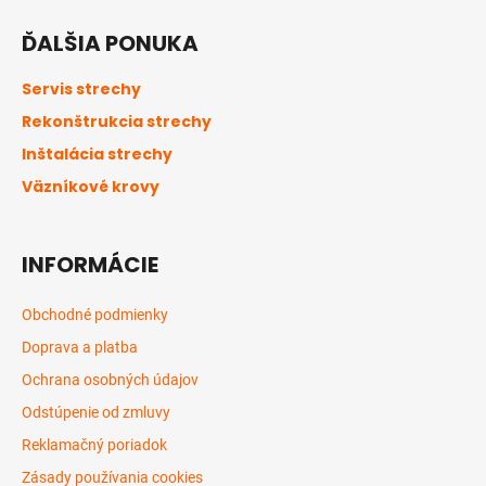
á
ĎALŠIA PONUKA
p
ä
Servis strechy
t
Rekonštrukcia strechy
i
Inštalácia strechy
e
Väzníkové krovy
INFORMÁCIE
Obchodné podmienky
Doprava a platba
Ochrana osobných údajov
Odstúpenie od zmluvy
Reklamačný poriadok
Zásady používania cookies