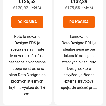
€126,52
€132,89
je
je
€170,97
5,0
€179,58
5,0
(–26 %)
(–26 %)
z
z
5
5
DO KOŠÍKA
DO KOŠÍKA
hviezdičiek.
hviezdičiek.
Roto lemovanie
Lemovanie
Designo EDS je
Roto Designo EDH je
špeciálne navrhnuté
ideálne riešenie pre
lemovanie určené na
dokonalé napojenie
bezpečné a vodotesné
strešných okien Roto
napojenie strešného
Designo, ktoré
okna Roto Designo do
nevyžaduje žiadne
plochých strešných
externé skrutkové
krytín s výškou do 1,6
spoje. Je určené pre...
cm.