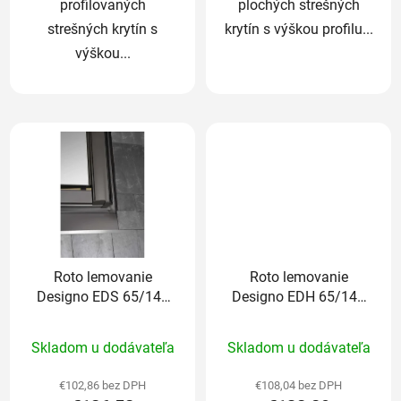
profilovaných
plochých strešných
strešných krytín s
krytín s výškou profilu...
výškou...
Roto lemovanie
Roto lemovanie
Designo EDS 65/140
Designo EDH 65/140
cm pre ploché krytiny
cm pre profilované
Priemerné
Priemerné
do 1,6cm
krytiny nad 5cm
Skladom u dodávateľa
Skladom u dodávateľa
hodnotenie
hodnotenie
produktu
produktu
€102,86 bez DPH
€108,04 bez DPH