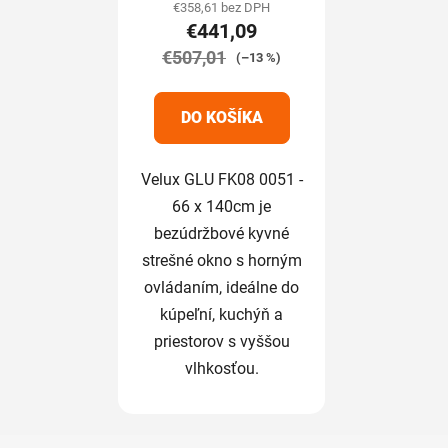
produktu
€358,61 bez DPH
€441,09
je
€507,01
5,0
(–13 %)
z
5
DO KOŠÍKA
hviezdičiek.
Velux GLU FK08 0051 -
66 x 140cm je
bezúdržbové kyvné
strešné okno s horným
ovládaním, ideálne do
kúpeľní, kuchýň a
priestorov s vyššou
vlhkosťou.
Z