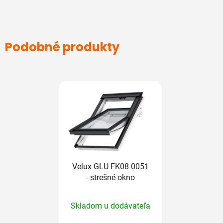
Podobné produkty
Velux GLU FK08 0051
- strešné okno
Priemerné
Skladom u dodávateľa
hodnotenie