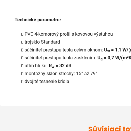
Technické parametre:
PVC 4-komorový profil s kovovou výstuhou
trojsklo Standard
súčiniteľ prestupu tepla celým oknom:
U
= 1,1 W/
w
súčiniteľ prestupu tepla zasklením:
U
= 0,7 W/(m²K
g
útlm hluku:
R
= 32 dB
w
montážny sklon strechy: 15° až 79°
dvojité tesnenie krídla
Súvisiaci t