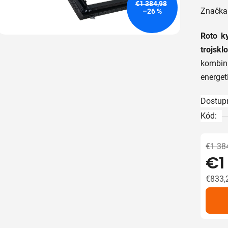
€1 384,98
hodnot
Značka
–26 %
produk
Roto k
je
trojsk
5,0
kombin
z
energet
5
hviezdič
Dostup
Kód:
€1 38
€1
€833,
Jedno