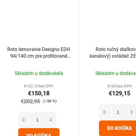
Roto lemovanie Designo EDH
Roto ručný diaľkov
94/140 cm pre profilované
kanálový) ovládač Z
krytiny nad 5cm
HS1S G2 čiern
Priemerné
Prieme
Skladom u dodávateľa
Skladom u dodáva
hodnotenie
hodnot
produktu
produk
€122,10 bez DPH
€105 bez DPH
€150,18
€129,15
je
je
€202,95
5,0
5,0
(–26 %)
z
z
5
5
hviezdičiek.
hviezdič
DO KOŠÍKA
DO KOŠÍKA