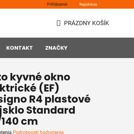
Prihlásenie
Registrácia
PRÁZDNY KOŠÍK
NÁKUPNÝ
KOŠÍK
KONTAKT
ZNAČKY
to kyvné okno
ktrické (EF)
signo R4 plastové
jsklo Standard
/140 cm
rné
otenia
Podrobnosti hodnotenia