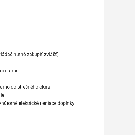
ládač nutné zakúpiť zvlášť)
voči rámu
riamo do strešného okna
ie
vnútorné elektrické tieniace doplnky