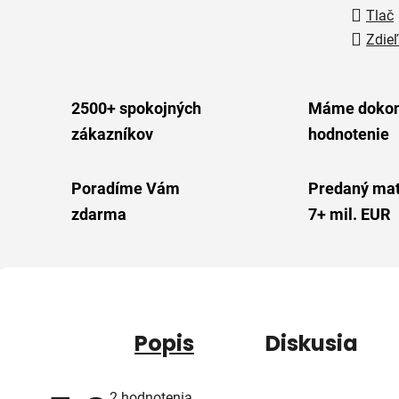
Tlač
Zdieľ
2500+ spokojných
Máme dokon
zákazníkov
hodnotenie
Poradíme Vám
Predaný mat
zdarma
7+ mil. EUR
Popis
Diskusia
Priemerné
2 hodnotenia