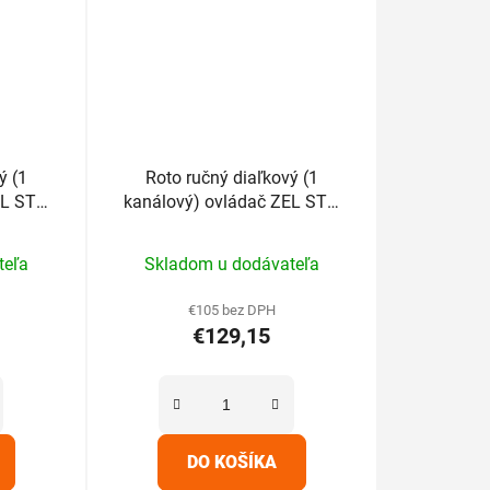
ý (1
Roto ručný diaľkový (1
EL STG
kanálový) ovládač ZEL STG
y
HS1W G2 biely
rné
Priemerné
teľa
Skladom u dodávateľa
enie
hodnotenie
tu
produktu
€105 bez DPH
€129,15
je
5,0
z
5
iek.
hviezdičiek.
DO KOŠÍKA