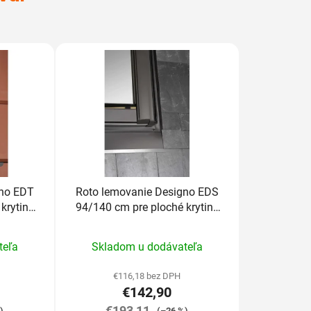
gno EDT
Roto lemovanie Designo EDS
krytiny
94/140 cm pre ploché krytiny
do 1,6cm
rné
Priemerné
teľa
Skladom u dodávateľa
enie
hodnotenie
tu
produktu
€116,18 bez DPH
€142,90
je
€193,11
5,0
)
(–26 %)