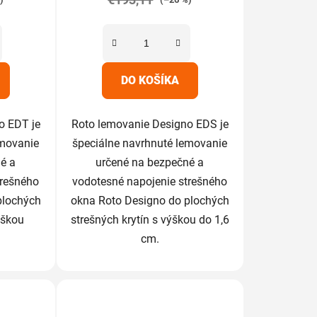
z
5
iek.
hviezdičiek.
DO KOŠÍKA
o EDT je
Roto lemovanie Designo EDS je
emovanie
špeciálne navrhnuté lemovanie
é a
určené na bezpečné a
trešného
vodotesné napojenie strešného
plochých
okna Roto Designo do plochých
ýškou
strešných krytín s výškou do 1,6
cm.