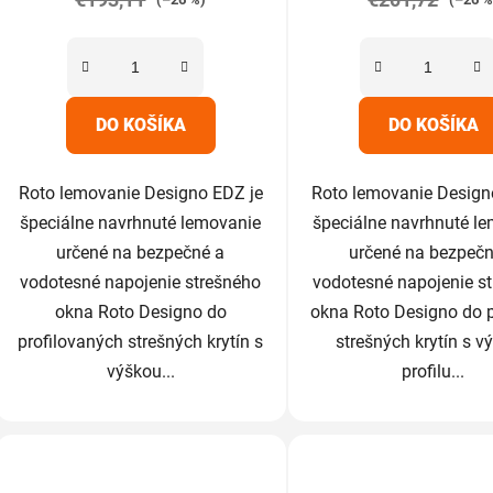
z
z
5
5
hviezdičiek.
hviezdič
DO KOŠÍKA
DO KOŠÍKA
Roto lemovanie Designo EDZ je
Roto lemovanie Design
špeciálne navrhnuté lemovanie
špeciálne navrhnuté l
určené na bezpečné a
určené na bezpečn
vodotesné napojenie strešného
vodotesné napojenie s
okna Roto Designo do
okna Roto Designo do 
profilovaných strešných krytín s
strešných krytín s v
výškou...
profilu...