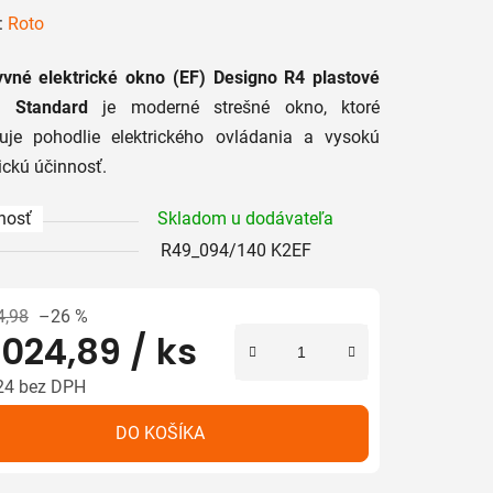
enie
:
Roto
tu
yvné elektrické okno (EF) Designo R4 plastové
lo Standard
je moderné strešné okno, ktoré
uje pohodlie elektrického ovládania a vysokú
ickú účinnosť.
iek.
nosť
Skladom u dodávateľa
R49_094/140 K2EF
4,98
–26 %
 024,89
/ ks
24 bez DPH
tková cena:
DO KOŠÍKA