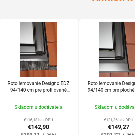
Roto lemovanie Designo EDZ
Roto lemovanie Desi
94/140 cm pre profilované
94/140 cm pre ploché 
krytiny do 4,5cm
nad 2,5cm
Priemerné
Prieme
Skladom u dodávateľa
Skladom u dodáva
hodnotenie
hodnot
produktu
produk
€116,18 bez DPH
€121,36 bez DPH
€142,90
€149,27
je
je
€193,11
5,0
€201,72
5,0
(–26 %)
(–26 %