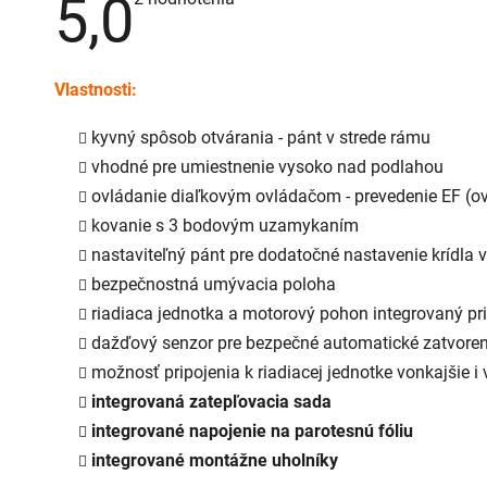
5,0
hodnotenie
produktu
je
5,0
z
Vlastnosti:
5
hviezdičiek.
kyvný spôsob otvárania - pánt v strede rámu
vhodné pre umiestnenie vysoko nad podlahou
ovládanie diaľkovým ovládačom - prevedenie EF (ov
kovanie s 3 bodovým uzamykaním
nastaviteľný pánt pre dodatočné nastavenie krídla 
bezpečnostná umývacia poloha
riadiaca jednotka a motorový pohon integrovaný p
dažďový senzor pre bezpečné automatické zatvoren
možnosť pripojenia k riadiacej jednotke vonkajšie i 
integrovaná zatepľovacia sada
integrované napojenie na parotesnú fóliu
integrované montážne uholníky