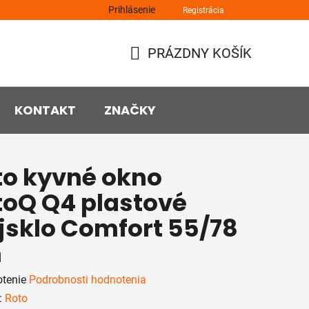
Prihlásenie
Registrácia
PRÁZDNY KOŠÍK
NÁKUPNÝ
KOŠÍK
KONTAKT
ZNAČKY
to kyvné okno
toQ Q4 plastové
ojsklo Comfort 55/78
m
rné
tenie
Podrobnosti hodnotenia
enie
:
Roto