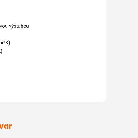
ovou výstuhou
(m²K)
)
ovar