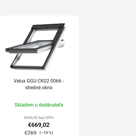
Velux GGU CK02 0066 -
strešné okno
Priemerné
Skladom u dodávateľa
hodnotenie
produktu
€543,92 bez DPH
€669,02
je
€769
5,0
(–13 %)