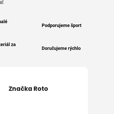
ať
alé
Podporujeme šport
eriál za
Doručujeme rýchlo
Značka
Roto