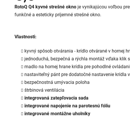
je
RotoQ Q4 kyvné strešné okno
je vynikajúcou voľbou pre 
5,0
z
funkčné a esteticky príjemné strešné okno.
5
hviezdičiek.
Vlastnosti:
kyvný spôsob otvárania - krídlo otvárané v hornej 
jednoduchá, bezpečná a rýchla montáž vďaka klik 
madlo na hornej hrane krídla pre pohodlné ovládani
nastaviteľný pánt pre dodatočné nastavenie krídla 
bezpečnostná umývacia poloha
štrbinová ventilácia
integrovaná zatepľovacia sada
integrované napojenie na parotesnú fóliu
integrované montážne uholníky