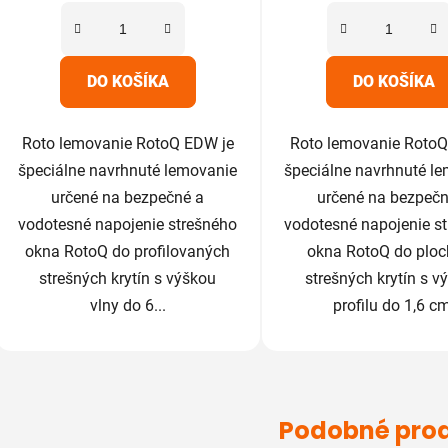
5
5
hviezdičiek.
hviezdič
DO KOŠÍKA
DO KOŠÍKA
Roto lemovanie RotoQ EDW je
Roto lemovanie RotoQ
špeciálne navrhnuté lemovanie
špeciálne navrhnuté l
určené na bezpečné a
určené na bezpečn
vodotesné napojenie strešného
vodotesné napojenie s
okna RotoQ do profilovaných
okna RotoQ do plo
strešných krytín s výškou
strešných krytín s v
vlny do 6...
profilu do 1,6 c
Podobné pro