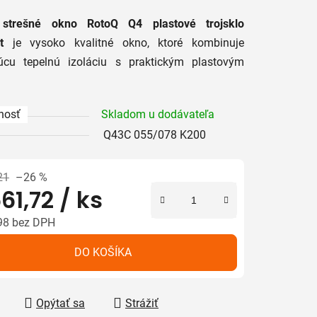
tu
 strešné okno
RotoQ Q4 plastové trojsklo
t
je vysoko kvalitné okno, ktoré kombinuje
júcu tepelnú izoláciu s praktickým plastovým
.
iek.
nosť
Skladom u dodávateľa
Q43C 055/078 K200
21
–26 %
61,72
/ ks
98 bez DPH
tková cena:
DO KOŠÍKA
Opýtať sa
Strážiť