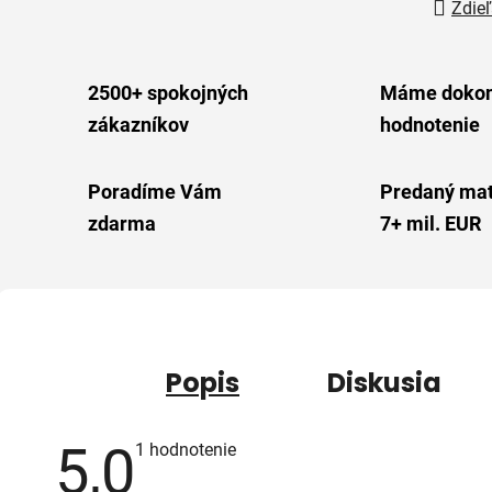
Zdieľ
2500+ spokojných
Máme dokon
zákazníkov
hodnotenie
Poradíme Vám
Predaný mat
zdarma
7+ mil. EUR
Popis
Diskusia
5,0
Priemerné
1 hodnotenie
hodnotenie
produktu