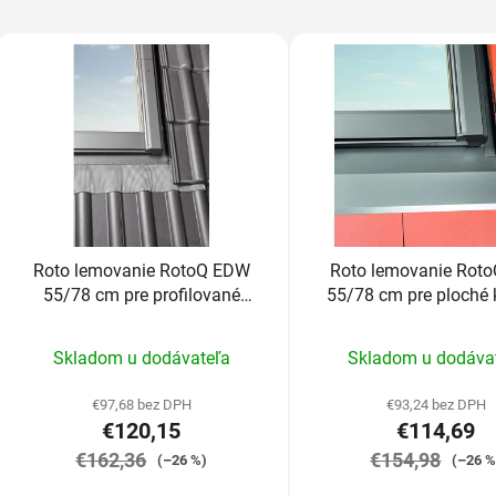
Roto lemovanie RotoQ EDW
Roto lemovanie Rot
55/78 cm pre profilované
55/78 cm pre ploché 
krytiny do 6cm
do 1,6cm
Priemerné
Prieme
Skladom u dodávateľa
Skladom u dodáva
hodnotenie
hodnot
produktu
produk
€97,68 bez DPH
€93,24 bez DPH
€120,15
€114,69
je
je
€162,36
5,0
€154,98
5,0
(–26 %)
(–26 %
z
z