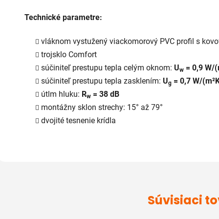
Technické parametre:
vláknom vystužený viackomorový PVC profil s kov
trojsklo Comfort
súčiniteľ prestupu tepla celým oknom:
U
= 0,9 W/
w
súčiniteľ prestupu tepla zasklením:
U
= 0,7 W/(m²K
g
útlm hluku:
R
= 38 dB
w
montážny sklon strechy: 15° až 79°
dvojité tesnenie krídla
Súvisiaci t