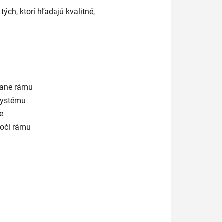
tých, ktorí hľadajú kvalitné,
hrane rámu
systému
e
voči rámu