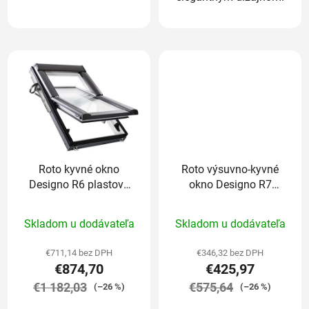
Roto kyvné okno
Roto výsuvno-kyvné
Designo R6 plastové
okno Designo R7
trojsklo Comfort
drevené trojsklo
Priemerné
Priemerné
65/98 cm
Standard 65/98 cm
Skladom u dodávateľa
Skladom u dodávateľa
hodnotenie
hodnotenie
produktu
produktu
€711,14 bez DPH
€346,32 bez DPH
€874,70
€425,97
je
je
€1 182,03
5,0
€575,64
5,0
(–26 %)
(–26 %)
z
z