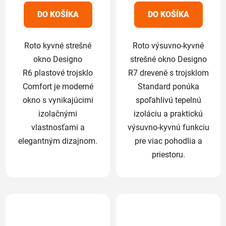
5
5
DO KOŠÍKA
DO KOŠÍKA
hviezdičiek.
hviezdičiek.
Roto kyvné strešné
Roto výsuvno-kyvné
okno Designo
strešné okno Designo
R6 plastové trojsklo
R7 drevené s trojsklom
Comfort je moderné
Standard ponúka
okno s vynikajúcimi
spoľahlivú tepelnú
izolačnými
izoláciu a praktickú
vlastnosťami a
výsuvno-kyvnú funkciu
elegantným dizajnom.
pre viac pohodlia a
priestoru.