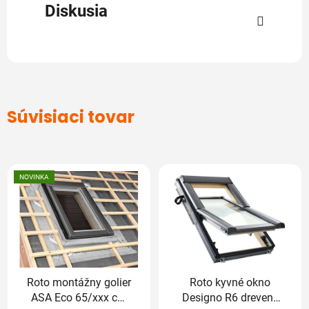
Diskusia
Súvisiaci tovar
NOVINKA
Roto montážny golier
Roto kyvné okno
ASA Eco 65/xxx cm
Designo R6 drevené