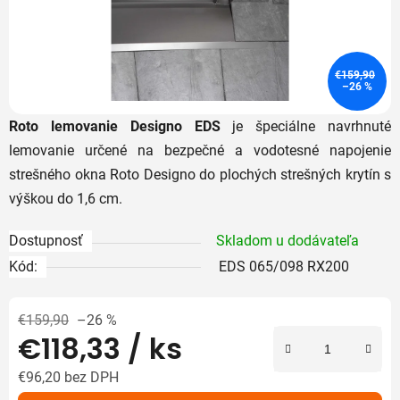
€159,90
–26 %
Roto
lemovanie
Designo
EDS
je
špeciálne
navrhnuté
lemovanie
určené
na
bezpečné
a
vodotesné
napojenie
strešného
okna
Roto
Designo
do
plochých
strešných
krytín s
výškou do 1,6 cm.
Dostupnosť
Skladom u dodávateľa
Kód:
EDS 065/098 RX200
€159,90
–26 %
€118,33
/ ks
€96,20 bez DPH