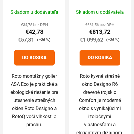
pre Designo
trojsklo Comfort
Priemerné
Priemerné
65/98 cm
Skladom u dodávateľa
Skladom u dodávateľa
hodnotenie
hodnotenie
produktu
produktu
€34,78 bez DPH
€661,56 bez DPH
€42,78
€813,72
je
je
€57,81
5,0
€1 099,62
5,0
(–26 %)
(–26 %)
z
z
5
5
DO KOŠÍKA
DO KOŠÍKA
hviezdičiek.
hviezdičiek.
Roto montážny golier
Roto kyvné strešné
ASA Eco je praktické a
okno Designo R6
ekologické riešenie pre
drevené trojsklo
utesnenie strešných
Comfort je moderné
okien Roto Designo a
okno s vynikajúcimi
RotoQ voči vlhkosti a
izolačnými
prachu.
vlastnosťami a
elegantným dizajnom.