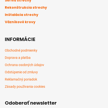
Servis strechy
t
Rekonštrukcia strechy
i
Inštalácia strechy
e
Väzníkové krovy
INFORMÁCIE
Obchodné podmienky
Doprava a platba
Ochrana osobných údajov
Odstúpenie od zmluvy
Reklamačný poriadok
Zásady používania cookies
Odoberať newsletter