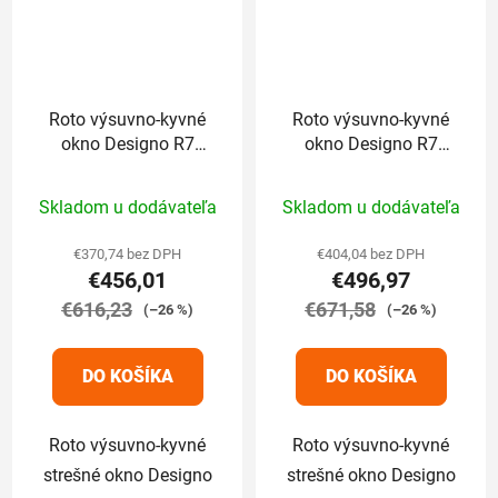
Roto výsuvno-kyvné
Roto výsuvno-kyvné
okno Designo R7
okno Designo R7
plastové trojsklo
drevené trojsklo
Priemerné
Priemerné
Standard 65/98 cm
Comfort 65/98 cm
Skladom u dodávateľa
Skladom u dodávateľa
hodnotenie
hodnotenie
produktu
produktu
€370,74 bez DPH
€404,04 bez DPH
€456,01
€496,97
je
je
€616,23
5,0
€671,58
5,0
(–26 %)
(–26 %)
z
z
5
5
DO KOŠÍKA
DO KOŠÍKA
hviezdičiek.
hviezdičiek.
Roto výsuvno-kyvné
Roto výsuvno-kyvné
strešné okno Designo
strešné okno Designo