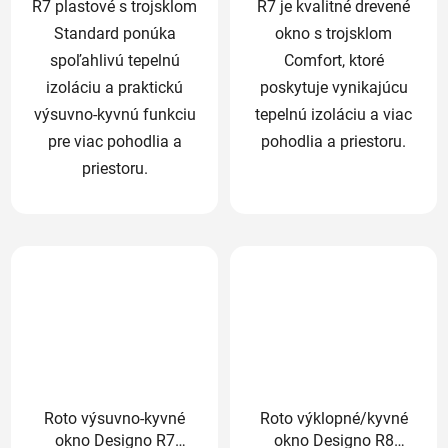
R7 plastové s trojsklom
R7 je kvalitné drevené
Standard ponúka
okno s trojsklom
spoľahlivú tepelnú
Comfort, ktoré
izoláciu a praktickú
poskytuje vynikajúcu
výsuvno-kyvnú funkciu
tepelnú izoláciu a viac
pre viac pohodlia a
pohodlia a priestoru.
priestoru.
Roto výsuvno-kyvné
Roto výklopné/kyvné
okno Designo R7
okno Designo R8