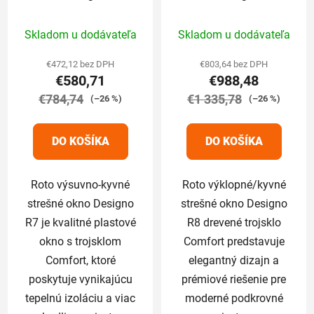
plastové trojsklo
drevené trojsklo
Priemerné
Priemerné
Comfort 65/98 cm
Comfort 65/98 cm
Skladom u dodávateľa
Skladom u dodávateľa
hodnotenie
hodnotenie
produktu
produktu
€472,12 bez DPH
€803,64 bez DPH
€580,71
€988,48
je
je
€784,74
5,0
€1 335,78
5,0
(–26 %)
(–26 %)
z
z
5
5
DO KOŠÍKA
DO KOŠÍKA
hviezdičiek.
hviezdičiek.
Roto výsuvno-kyvné
Roto výklopné/kyvné
strešné okno Designo
strešné okno Designo
R7 je kvalitné plastové
R8 drevené trojsklo
okno s trojsklom
Comfort predstavuje
Comfort, ktoré
elegantný dizajn a
poskytuje vynikajúcu
prémiové riešenie pre
tepelnú izoláciu a viac
moderné podkrovné