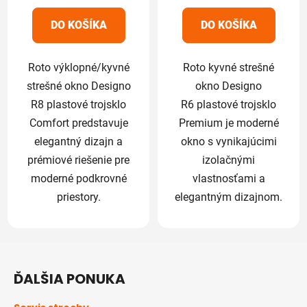
z
5
DO KOŠÍKA
DO KOŠÍKA
hviezdičiek.
Roto výklopné/kyvné
Roto kyvné strešné
strešné okno Designo
okno Designo
R8 plastové trojsklo
R6 plastové trojsklo
Comfort predstavuje
Premium je moderné
elegantný dizajn a
okno s vynikajúcimi
prémiové riešenie pre
izolačnými
moderné podkrovné
vlastnosťami a
priestory.
elegantným dizajnom.
Z
á
ĎALŠIA PONUKA
p
ä