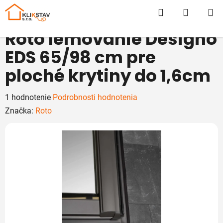
Prejsť
Hľadať
NÁKUP
na
obsah
KOŠÍK
Roto lemovanie Designo
EDS 65/98 cm pre
ploché krytiny do 1,6cm
Priemerné
1 hodnotenie
Podrobnosti hodnotenia
hodnotenie
Značka:
Roto
produktu
je
5,0
z
5
hviezdičiek.