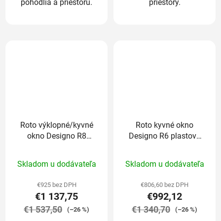
pohodlia a priestoru.
priestory.
Roto výklopné/kyvné
Roto kyvné okno
okno Designo R8
Designo R6 plastové
plastové trojsklo
trojsklo Premium
Priemerné
Comfort 65/98 cm
65/98 cm
Skladom u dodávateľa
Skladom u dodávateľa
hodnotenie
produktu
€925 bez DPH
€806,60 bez DPH
€1 137,75
€992,12
je
€1 537,50
5,0
€1 340,70
(–26 %)
(–26 %)