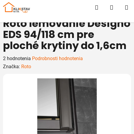
Prejsť
Hľadať
NÁKUP
na
obsah
KOŠÍK
Roto lemovanie Designo
EDS 94/118 cm pre
ploché krytiny do 1,6cm
Priemerné
2 hodnotenia
Podrobnosti hodnotenia
hodnotenie
Značka:
Roto
produktu
je
5,0
z
5
hviezdičiek.