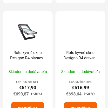
Roto kyvné okno
Roto kyvné okno
Designo R4 plastové
Designo R4 drevené
dvojsklo Standard
trojsklo Standard
Priemerné
Priemerné
94/118 cm
94/118 cm
Skladom u dodávateľa
Skladom u dodávateľa
hodnotenie
hodnotenie
produktu
produktu
€421,06 bez DPH
€420,32 bez DPH
€517,90
€516,99
je
je
€699,87
5,0
€698,64
5,0
(–26 %)
(–26 %)
z
z
5
5