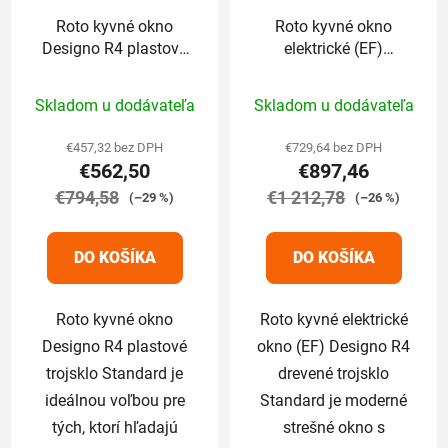
Roto kyvné okno
Roto kyvné okno
Designo R4 plastové
elektrické (EF)
trojsklo Standard
Designo R4 drevené
Priemerné
Priemerné
94/118 cm
trojsklo Standard
Skladom u dodávateľa
Skladom u dodávateľa
94/118 cm
hodnotenie
hodnotenie
produktu
produktu
€457,32 bez DPH
€729,64 bez DPH
€562,50
€897,46
je
je
€794,58
5,0
€1 212,78
5,0
(–29 %)
(–26 %)
z
z
5
5
DO KOŠÍKA
DO KOŠÍKA
hviezdičiek.
hviezdičiek.
Roto kyvné okno
Roto kyvné elektrické
Designo R4 plastové
okno (EF) Designo R4
trojsklo Standard je
drevené trojsklo
ideálnou voľbou pre
Standard je moderné
tých, ktorí hľadajú
strešné okno s