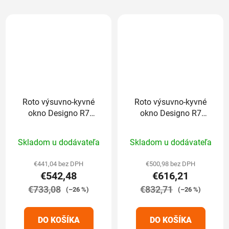
Roto výsuvno-kyvné
Roto výsuvno-kyvné
okno Designo R7
okno Designo R7
drevené trojsklo
plastové trojsklo
Priemerné
Priemerné
Standard 94/118 cm
Standard 94/118 cm
Skladom u dodávateľa
Skladom u dodávateľa
hodnotenie
hodnotenie
produktu
produktu
€441,04 bez DPH
€500,98 bez DPH
€542,48
€616,21
je
je
€733,08
5,0
€832,71
5,0
(–26 %)
(–26 %)
z
z
5
5
DO KOŠÍKA
DO KOŠÍKA