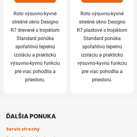
hviezdičiek.
hviezdičiek.
Roto výsuvno-kyvné
Roto výsuvno-kyvné
strešné okno Designo
strešné okno Designo
R7 drevené s trojsklom
R7 plastové s trojsklom
Standard ponúka
Standard ponúka
spoľahlivú tepelnú
spoľahlivú tepelnú
izoláciu a praktickú
izoláciu a praktickú
výsuvno-kyvnú funkciu
výsuvno-kyvnú funkciu
pre viac pohodlia a
pre viac pohodlia a
priestoru.
priestoru.
Z
á
ĎALŠIA PONUKA
p
ä
Servis strechy
t