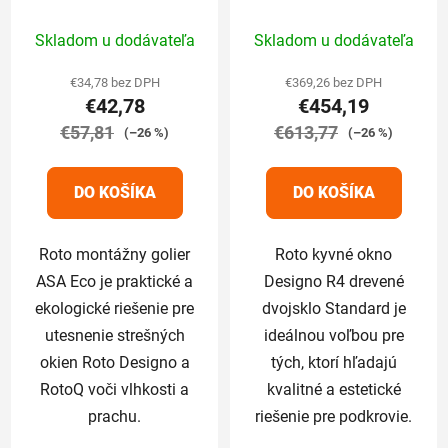
pre Designo
dvojsklo Standard
Priemerné
Priemerné
94/118 cm
Skladom u dodávateľa
Skladom u dodávateľa
hodnotenie
hodnotenie
produktu
produktu
€34,78 bez DPH
€369,26 bez DPH
€42,78
€454,19
je
je
€57,81
5,0
€613,77
5,0
(–26 %)
(–26 %)
z
z
5
5
DO KOŠÍKA
DO KOŠÍKA
hviezdičiek.
hviezdičiek.
Roto montážny golier
Roto kyvné okno
ASA Eco je praktické a
Designo R4 drevené
ekologické riešenie pre
dvojsklo Standard je
utesnenie strešných
ideálnou voľbou pre
okien Roto Designo a
tých, ktorí hľadajú
RotoQ voči vlhkosti a
kvalitné a estetické
prachu.
riešenie pre podkrovie.