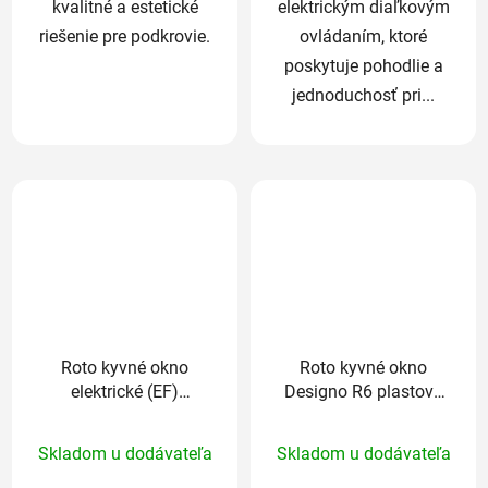
kvalitné a estetické
elektrickým diaľkovým
riešenie pre podkrovie.
ovládaním, ktoré
poskytuje pohodlie a
jednoduchosť pri...
Roto kyvné okno
Roto kyvné okno
elektrické (EF)
Designo R6 plastové
Designo R4 plastové
trojsklo Comfort
Priemerné
Priemerné
trojsklo Standard
94/118 cm
Skladom u dodávateľa
Skladom u dodávateľa
94/118 cm
hodnotenie
hodnotenie