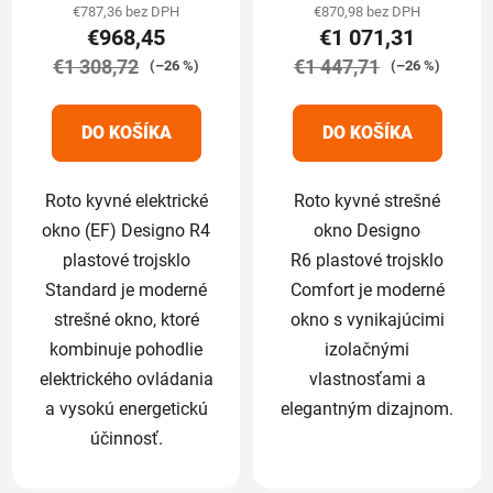
produktu
produktu
€787,36 bez DPH
€870,98 bez DPH
€968,45
€1 071,31
je
je
€1 308,72
5,0
€1 447,71
5,0
(–26 %)
(–26 %)
z
z
5
5
DO KOŠÍKA
DO KOŠÍKA
hviezdičiek.
hviezdičiek.
Roto kyvné elektrické
Roto kyvné strešné
okno (EF) Designo R4
okno Designo
plastové trojsklo
R6 plastové trojsklo
Standard je moderné
Comfort je moderné
strešné okno, ktoré
okno s vynikajúcimi
kombinuje pohodlie
izolačnými
elektrického ovládania
vlastnosťami a
a vysokú energetickú
elegantným dizajnom.
účinnosť.