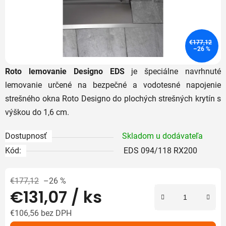
€177,12
–26 %
Roto
lemovanie
Designo
EDS
je
špeciálne
navrhnuté
lemovanie
určené
na
bezpečné
a
vodotesné
napojenie
strešného
okna
Roto
Designo
do
plochých
strešných
krytín s
výškou do 1,6 cm.
Dostupnosť
Skladom u dodávateľa
Kód:
EDS 094/118 RX200
€177,12
–26 %
€131,07
/ ks
€106,56 bez DPH