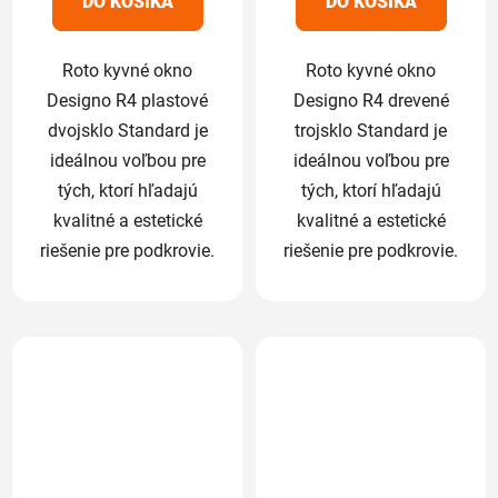
DO KOŠÍKA
DO KOŠÍKA
hviezdičiek.
hviezdičiek.
Roto kyvné okno
Roto kyvné okno
Designo R4 plastové
Designo R4 drevené
dvojsklo Standard je
trojsklo Standard je
ideálnou voľbou pre
ideálnou voľbou pre
tých, ktorí hľadajú
tých, ktorí hľadajú
kvalitné a estetické
kvalitné a estetické
riešenie pre podkrovie.
riešenie pre podkrovie.