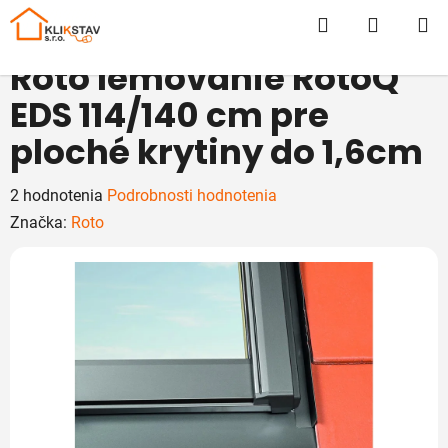
Prejsť
Hľadať
NÁKUP
na
obsah
KOŠÍK
Roto lemovanie RotoQ
EDS 114/140 cm pre
ploché krytiny do 1,6cm
Priemerné
2 hodnotenia
Podrobnosti hodnotenia
hodnotenie
Značka:
Roto
produktu
je
5,0
z
5
hviezdičiek.