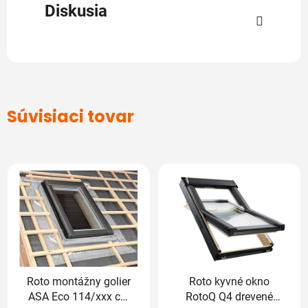
Diskusia
Súvisiaci tovar
Roto montážny golier
Roto kyvné okno
ASA Eco 114/xxx cm
RotoQ Q4 drevené