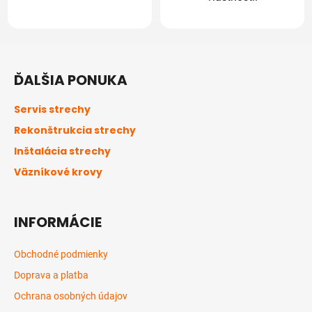
Z
á
ĎALŠIA PONUKA
p
ä
Servis strechy
t
Rekonštrukcia strechy
i
Inštalácia strechy
e
Väzníkové krovy
INFORMÁCIE
Obchodné podmienky
Doprava a platba
Ochrana osobných údajov