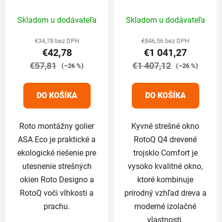
pre RotoQ
trojsklo Comfort
Priemerné
Priemerné
114/140 cm
Skladom u dodávateľa
Skladom u dodávateľa
hodnotenie
hodnotenie
produktu
produktu
€34,78 bez DPH
€846,56 bez DPH
€42,78
€1 041,27
je
je
€57,81
4,4
€1 407,12
5,0
(–26 %)
(–26 %)
z
z
5
5
DO KOŠÍKA
DO KOŠÍKA
hviezdičiek.
hviezdičiek.
Roto montážny golier
Kyvné strešné okno
ASA Eco je praktické a
RotoQ Q4 drevené
ekologické riešenie pre
trojsklo Comfort je
utesnenie strešných
vysoko kvalitné okno,
okien Roto Designo a
ktoré kombinuje
RotoQ voči vlhkosti a
prírodný vzhľad dreva a
prachu.
moderné izolačné
vlastnosti.