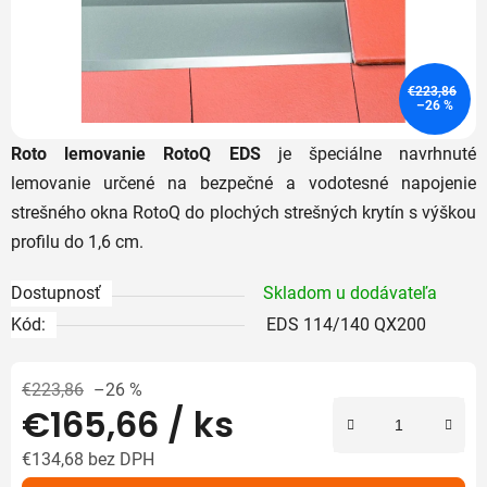
€223,86
–26 %
Roto
lemovanie
RotoQ
EDS
je
špeciálne
navrhnuté
lemovanie
určené
na
bezpečné
a
vodotesné
napojenie
strešného
okna
RotoQ
do
plochých
strešných
krytín
s
výškou
profilu
do
1,6
cm.
Dostupnosť
Skladom u dodávateľa
Kód:
EDS 114/140 QX200
€223,86
–26 %
€165,66
/ ks
€134,68 bez DPH