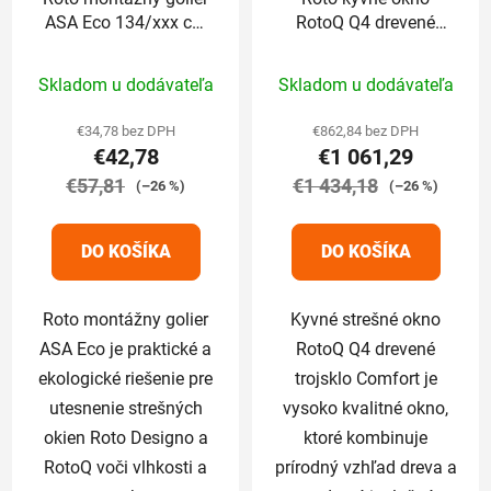
ASA Eco 134/xxx cm
RotoQ Q4 drevené
pre RotoQ
trojsklo Comfort
Priemerné
Priemerné
134/118 cm
Skladom u dodávateľa
Skladom u dodávateľa
hodnotenie
hodnotenie
produktu
produktu
€34,78 bez DPH
€862,84 bez DPH
€42,78
€1 061,29
je
je
€57,81
5,0
€1 434,18
5,0
(–26 %)
(–26 %)
z
z
5
5
DO KOŠÍKA
DO KOŠÍKA
hviezdičiek.
hviezdičiek.
Roto montážny golier
Kyvné strešné okno
ASA Eco je praktické a
RotoQ Q4 drevené
ekologické riešenie pre
trojsklo Comfort je
utesnenie strešných
vysoko kvalitné okno,
okien Roto Designo a
ktoré kombinuje
RotoQ voči vlhkosti a
prírodný vzhľad dreva a