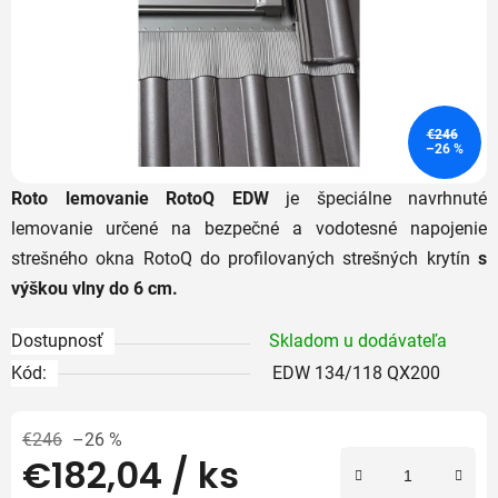
€246
–26 %
Roto
lemovanie
RotoQ
EDW
je
špeciálne
navrhnuté
lemovanie
určené
na
bezpečné
a
vodotesné
napojenie
strešného
okna
RotoQ
do
profilovaných
strešných
krytín
s
výškou
vlny
do
6
cm.
Dostupnosť
Skladom u dodávateľa
Kód:
EDW 134/118 QX200
€246
–26 %
€182,04
/ ks