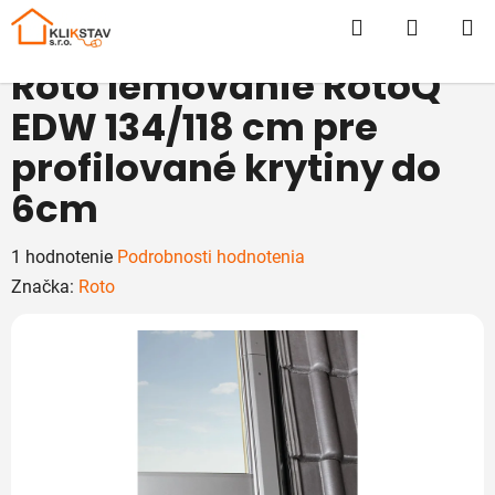
Prejsť
Hľadať
NÁKUP
na
obsah
KOŠÍK
Roto lemovanie RotoQ
EDW 134/118 cm pre
profilované krytiny do
6cm
Priemerné
1 hodnotenie
Podrobnosti hodnotenia
hodnotenie
Značka:
Roto
produktu
je
5,0
z
5
hviezdičiek.