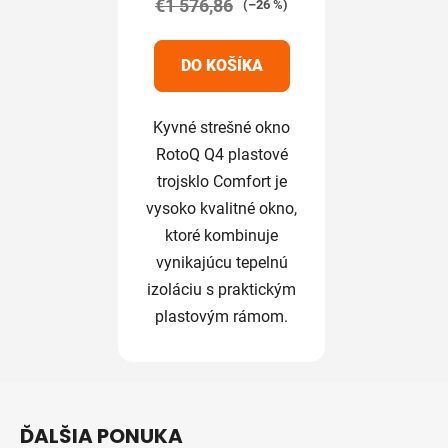
€1 576,86
5,0
(–26 %)
z
5
DO KOŠÍKA
hviezdičiek.
Kyvné strešné okno
RotoQ Q4 plastové
trojsklo Comfort je
vysoko kvalitné okno,
ktoré kombinuje
vynikajúcu tepelnú
izoláciu s praktickým
plastovým rámom.
Z
á
ĎALŠIA PONUKA
p