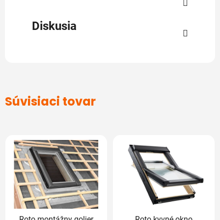
Diskusia
Súvisiaci tovar
Roto montážny golier
Roto kyvné okno