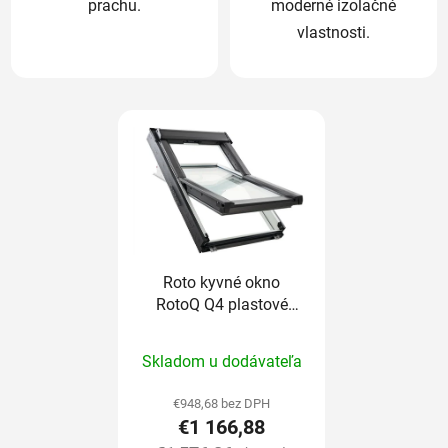
prachu.
moderné izolačné
vlastnosti.
Roto kyvné okno
RotoQ Q4 plastové
trojsklo Comfort
Priemerné
134/118 cm
Skladom u dodávateľa
hodnotenie
produktu
€948,68 bez DPH
€1 166,88
je