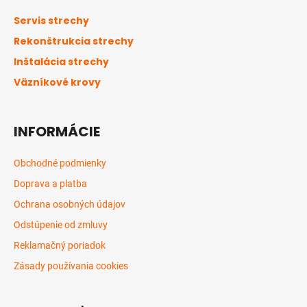
ä
Servis strechy
t
Rekonštrukcia strechy
i
Inštalácia strechy
e
Väzníkové krovy
INFORMÁCIE
Obchodné podmienky
Doprava a platba
Ochrana osobných údajov
Odstúpenie od zmluvy
Reklamačný poriadok
Zásady používania cookies