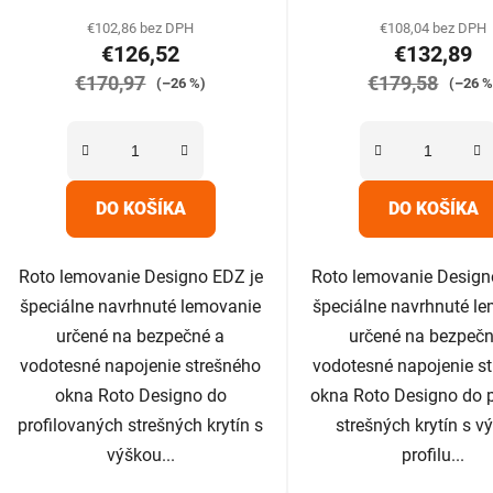
produktu
produk
€102,86 bez DPH
€108,04 bez DPH
€126,52
€132,89
je
je
€170,97
5,0
€179,58
5,0
(–26 %)
(–26 %
z
z
5
5
hviezdičiek.
hviezdič
DO KOŠÍKA
DO KOŠÍKA
Roto lemovanie Designo EDZ je
Roto lemovanie Design
špeciálne navrhnuté lemovanie
špeciálne navrhnuté l
určené na bezpečné a
určené na bezpečn
vodotesné napojenie strešného
vodotesné napojenie s
okna Roto Designo do
okna Roto Designo do 
profilovaných strešných krytín s
strešných krytín s v
výškou...
profilu...