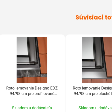
Súvisiaci t
Roto lemovanie Designo EDZ
Roto lemovanie Desi
94/98 cm pre profilované
94/98 cm pre ploché 
krytiny do 4,5cm
nad 2,5cm
Priemerné
Prieme
Skladom u dodávateľa
Skladom u dodáva
hodnotenie
hodnot