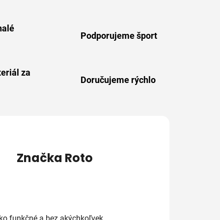
alé
Podporujeme šport
eriál za
Doručujeme rýchlo
Značka
Roto
ko funkčné a bez akýchkoľvek