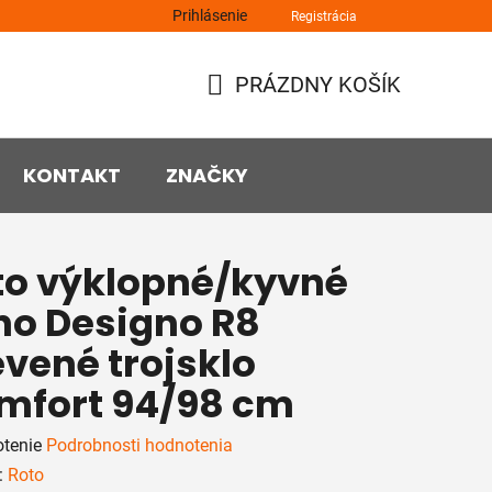
Prihlásenie
Registrácia
PRÁZDNY KOŠÍK
NÁKUPNÝ
KOŠÍK
KONTAKT
ZNAČKY
to výklopné/kyvné
no Designo R8
vené trojsklo
mfort 94/98 cm
rné
tenie
Podrobnosti hodnotenia
enie
:
Roto