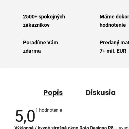
2500+ spokojných
Máme dokon
zákazníkov
hodnotenie
Poradíme Vám
Predaný mat
zdarma
7+ mil. EUR
Popis
Diskusia
5,0
Priemerné
1 hodnotenie
hodnotenie
produktu
je
Výklopné / kyvné strešné okno
Roto Designo R8
– vyso
5,0