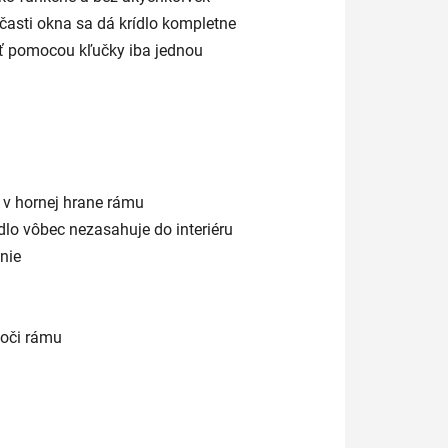
asti okna sa dá krídlo kompletne
ať pomocou kľučky iba jednou
é v hornej hrane rámu
dlo vôbec nezasahuje do interiéru
nie
voči rámu