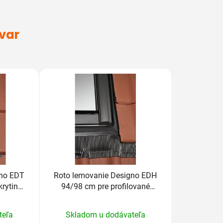
ovar
gno EDT
Roto lemovanie Designo EDH
krytiny
94/98 cm pre profilované
krytiny nad 5cm
rné
Priemerné
teľa
Skladom u dodávateľa
enie
hodnotenie