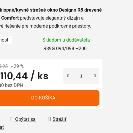
tu
ýklopné/kyvné strešné okno Designo R8 drevené
o Comfort
predstavuje elegantný dizajn a
é riešenie pre moderné podkrovné priestory.
nosť
Skladom u dodávateľa
iek.
R89G 094/098 H200
8,25
–29 %
 110,44
/ ks
80 bez DPH
tková cena:
DO KOŠÍKA
Opýtať sa
Strážiť
ať