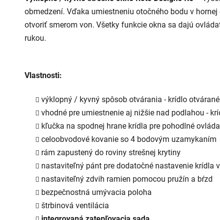
z
obmedzení. Vďaka umiestneniu otočného bodu v hornej č
5
hviezdičiek.
otvoriť smerom von. Všetky funkcie okna sa dajú ovlád
rukou.
Vlastnosti:
výklopný / kyvný spôsob otvárania - krídlo otváran
vhodné pre umiestnenie aj nižšie nad podlahou - krí
kľučka na spodnej hrane krídla pre pohodlné ovláda
celoobvodové kovanie so 4 bodovým uzamykaním
rám zapustený do roviny strešnej krytiny
nastaviteľný pánt pre dodatočné nastavenie krídla 
nastaviteľný zdvih ramien pomocou pružín a bŕzd
bezpečnostná umývacia poloha
štrbinová ventilácia
integrovaná zatepľovacia sada