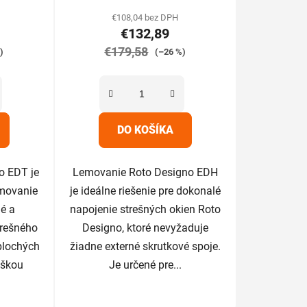
tu
produktu
€108,04 bez DPH
€132,89
je
€179,58
5,0
)
(–26 %)
z
5
iek.
hviezdičiek.
DO KOŠÍKA
o EDT je
Lemovanie Roto Designo EDH
emovanie
je ideálne riešenie pre dokonalé
é a
napojenie strešných okien Roto
trešného
Designo, ktoré nevyžaduje
plochých
žiadne externé skrutkové spoje.
ýškou
Je určené pre...