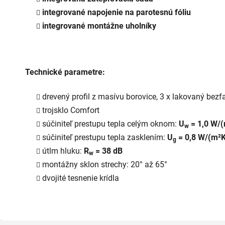
integrované napojenie na parotesnú fóliu
integrované montážne uholníky
Technické parametre:
drevený profil z masívu borovice, 3 x lakovaný b
trojsklo Comfort
súčiniteľ prestupu tepla celým oknom:
U
= 1,0 W/
w
súčiniteľ prestupu tepla zasklením:
U
= 0,8 W/(m²K
g
útlm hluku:
R
= 38 dB
w
montážny sklon strechy: 20° až 65°
dvojité tesnenie krídla