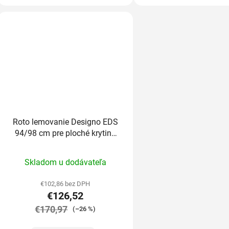
Roto lemovanie Designo EDS
94/98 cm pre ploché krytiny
do 1,6cm
Priemerné
Skladom u dodávateľa
hodnotenie
produktu
€102,86 bez DPH
€126,52
je
€170,97
5,0
(–26 %)
z