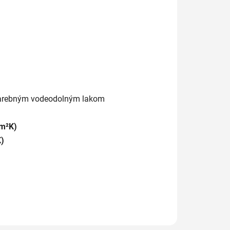
ezfarebným vodeodolným lakom
(m²K)
)