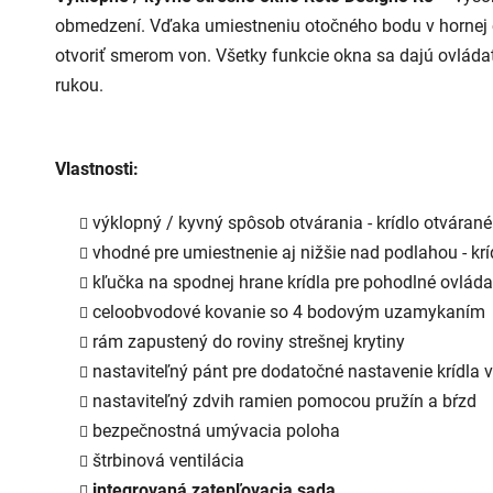
z
obmedzení. Vďaka umiestneniu otočného bodu v hornej č
5
hviezdičiek.
otvoriť smerom von. Všetky funkcie okna sa dajú ovlád
rukou.
Vlastnosti:
výklopný / kyvný spôsob otvárania - krídlo otváran
vhodné pre umiestnenie aj nižšie nad podlahou - krí
kľučka na spodnej hrane krídla pre pohodlné ovláda
celoobvodové kovanie so 4 bodovým uzamykaním
rám zapustený do roviny strešnej krytiny
nastaviteľný pánt pre dodatočné nastavenie krídla 
nastaviteľný zdvih ramien pomocou pružín a bŕzd
bezpečnostná umývacia poloha
štrbinová ventilácia
integrovaná zatepľovacia sada