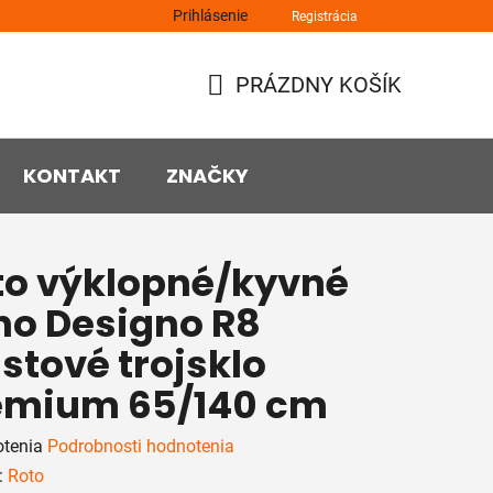
Prihlásenie
Registrácia
PRÁZDNY KOŠÍK
NÁKUPNÝ
KOŠÍK
KONTAKT
ZNAČKY
to výklopné/kyvné
no Designo R8
stové trojsklo
emium 65/140 cm
rné
otenia
Podrobnosti hodnotenia
enie
:
Roto