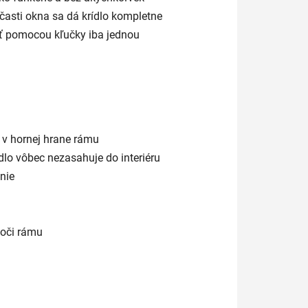
asti okna sa dá krídlo kompletne
ať pomocou kľučky iba jednou
é v hornej hrane rámu
dlo vôbec nezasahuje do interiéru
nie
voči rámu