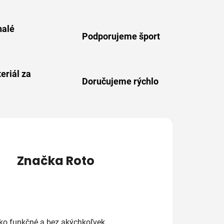
alé
Podporujeme šport
eriál za
Doručujeme rýchlo
Značka
Roto
ko funkčné a bez akýchkoľvek