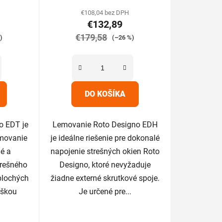
tu
produktu
€108,04 bez DPH
€132,89
je
€179,58
5,0
)
(–26 %)
z
5
iek.
hviezdičiek.
DO KOŠÍKA
o EDT je
Lemovanie Roto Designo EDH
emovanie
je ideálne riešenie pre dokonalé
é a
napojenie strešných okien Roto
trešného
Designo, ktoré nevyžaduje
plochých
žiadne externé skrutkové spoje.
ýškou
Je určené pre...