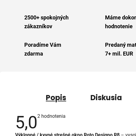
2500+ spokojných
Máme dokon
zákazníkov
hodnotenie
Poradíme Vám
Predaný mat
zdarma
7+ mil. EUR
Popis
Diskusia
5,0
Priemerné
2 hodnotenia
hodnotenie
produktu
je
Výklopné / kyvné strešné okno
Roto Designo R8
– vyso
5,0