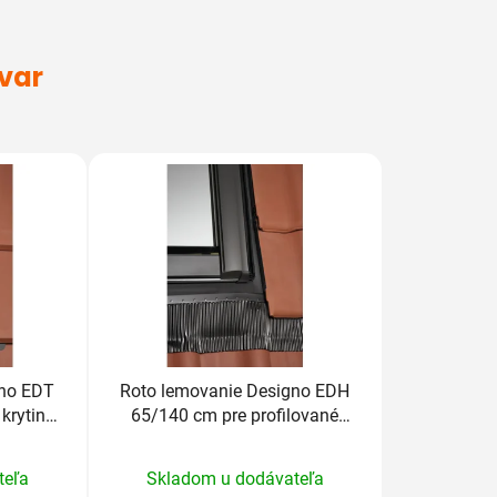
ovar
gno EDT
Roto lemovanie Designo EDH
krytiny
65/140 cm pre profilované
krytiny nad 5cm
rné
Priemerné
teľa
Skladom u dodávateľa
enie
hodnotenie