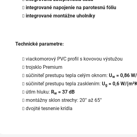
integrované napojenie na parotesnú fóliu
integrované montážne uholníky
Technické parametre:
viackomorový PVC profil s kovovou výstužou
trojsklo Premium
súčiniteľ prestupu tepla celým oknom:
U
= 0,86 W
w
súčiniteľ prestupu tepla zasklením:
U
= 0,6 W/(m²K
g
útlm hluku:
R
= 37 dB
w
montážny sklon strechy: 20° až 65°
dvojité tesnenie krídla