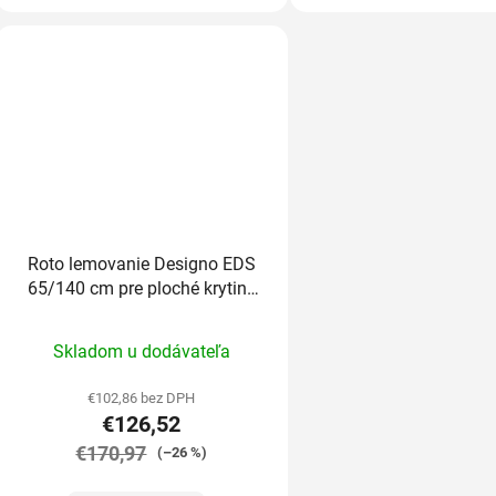
Roto lemovanie Designo EDS
65/140 cm pre ploché krytiny
do 1,6cm
Priemerné
Skladom u dodávateľa
hodnotenie
produktu
€102,86 bez DPH
€126,52
je
€170,97
5,0
(–26 %)
z