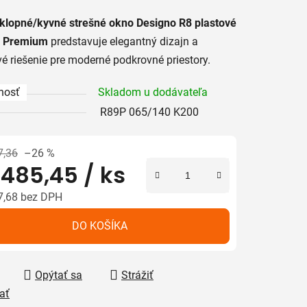
tu
klopné/kyvné strešné okno Designo R8 plastové
lo Premium
predstavuje elegantný dizajn a
é riešenie pre moderné podkrovné priestory.
nosť
Skladom u dodávateľa
iek.
R89P 065/140 K200
7,36
–26 %
 485,45
/ ks
7,68 bez DPH
tková cena:
DO KOŠÍKA
Opýtať sa
Strážiť
ať