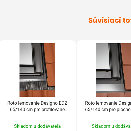
Súvisiaci t
Roto lemovanie Designo EDZ
Roto lemovanie Desi
65/140 cm pre profilované
65/140 cm pre ploché 
krytiny do 4,5cm
nad 2,5cm
Priemerné
Prieme
Skladom u dodávateľa
Skladom u dodáva
hodnotenie
hodnot