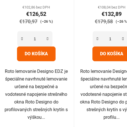
produktu
produk
€102,86 bez DPH
€108,04 bez DPH
€126,52
€132,89
je
je
€170,97
5,0
€179,58
5,0
(–26 %)
(–26 %
z
z
5
5
hviezdičiek.
hviezdič
DO KOŠÍKA
DO KOŠÍKA
Roto lemovanie Designo EDZ je
Roto lemovanie Design
špeciálne navrhnuté lemovanie
špeciálne navrhnuté l
určené na bezpečné a
určené na bezpečn
vodotesné napojenie strešného
vodotesné napojenie s
okna Roto Designo do
okna Roto Designo do 
profilovaných strešných krytín s
strešných krytín s v
výškou...
profilu...