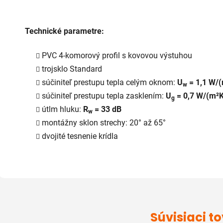
Technické parametre:
PVC 4-komorový profil s kovovou výstuhou
trojsklo Standard
súčiniteľ prestupu tepla celým oknom:
U
= 1,1 W/
w
súčiniteľ prestupu tepla zasklením:
U
= 0,7 W/(m²K
g
útlm hluku:
R
= 33 dB
w
montážny sklon strechy: 20° až 65°
dvojité tesnenie krídla
Súvisiaci t