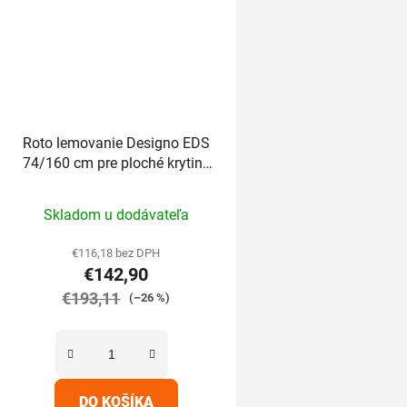
Roto lemovanie Designo EDS
74/160 cm pre ploché krytiny
do 1,6cm
Priemerné
Skladom u dodávateľa
hodnotenie
produktu
€116,18 bez DPH
€142,90
je
€193,11
5,0
(–26 %)
z
5
hviezdičiek.
DO KOŠÍKA