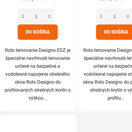
z
z
5
5
hviezdičiek.
hviezdič
DO KOŠÍKA
DO KOŠÍKA
Roto lemovanie Designo EDZ je
Roto lemovanie Design
špeciálne navrhnuté lemovanie
špeciálne navrhnuté l
určené na bezpečné a
určené na bezpečn
vodotesné napojenie strešného
vodotesné napojenie s
okna Roto Designo do
okna Roto Designo do 
profilovaných strešných krytín s
strešných krytín s v
výškou...
profilu...