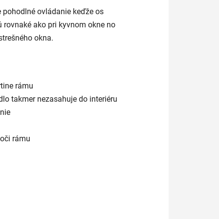
 pohodlné ovládanie keďže os
sú rovnaké ako pri kyvnom okne no
 strešného okna.
rtine rámu
dlo takmer nezasahuje do interiéru
nie
voči rámu