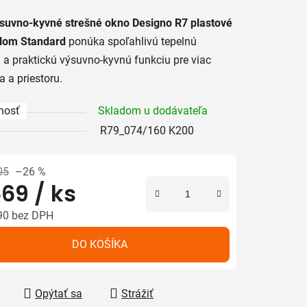
tu
suvno-kyvné strešné okno Designo R7 plastové
klom Standard
ponúka spoľahlivú tepelnú
u a praktickú výsuvno-kyvnú funkciu pre viac
a a priestoru.
iek.
nosť
Skladom u dodávateľa
R79_074/160 K200
05
–26 %
669
/ ks
90 bez DPH
tková cena:
DO KOŠÍKA
Opýtať sa
Strážiť