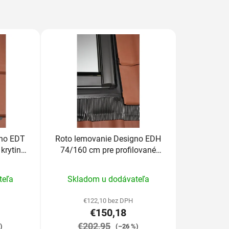
gno EDT
Roto lemovanie Designo EDH
krytiny
74/160 cm pre profilované
krytiny nad 5cm
rné
Priemerné
teľa
Skladom u dodávateľa
enie
hodnotenie
tu
produktu
€122,10 bez DPH
€150,18
je
€202,95
5,0
)
(–26 %)