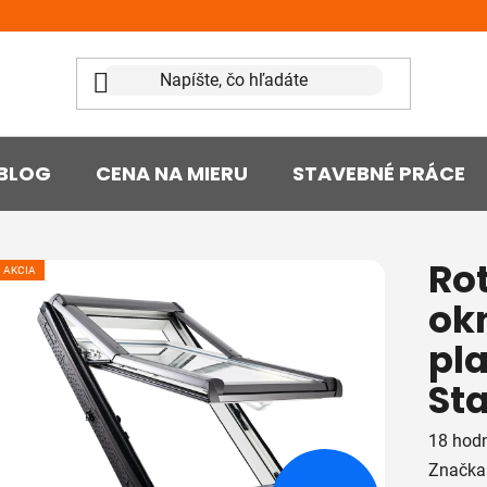
BLOG
CENA NA MIERU
STAVEBNÉ PRÁCE
Ro
AKCIA
ok
pla
St
Prieme
18 hod
hodnot
Značka