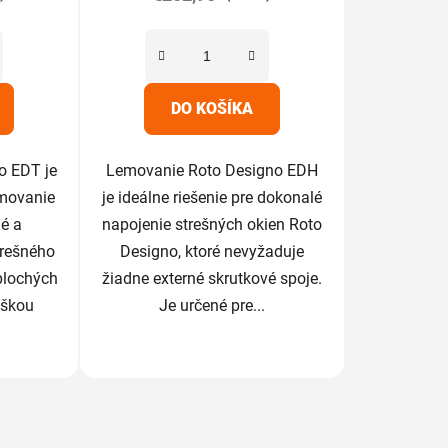
z
5
iek.
hviezdičiek.
DO KOŠÍKA
o EDT je
Lemovanie Roto Designo EDH
emovanie
je ideálne riešenie pre dokonalé
é a
napojenie strešných okien Roto
trešného
Designo, ktoré nevyžaduje
plochých
žiadne externé skrutkové spoje.
ýškou
Je určené pre...