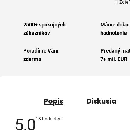
Zdieľ
2500+ spokojných
Máme dokon
zákazníkov
hodnotenie
Poradíme Vám
Predaný mat
zdarma
7+ mil. EUR
Popis
Diskusia
5,0
Priemerné
18 hodnotení
hodnotenie
produktu