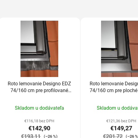
Roto lemovanie Designo EDZ
Roto lemovanie Desi
74/160 cm pre profilované
74/160 cm pre ploché 
krytiny do 4,5cm
nad 2,5cm
Priemerné
Prieme
Skladom u dodávateľa
Skladom u dodáva
hodnotenie
hodnot
produktu
produk
€116,18 bez DPH
€121,36 bez DPH
€142,90
€149,27
je
je
€193,11
5,0
€201,72
5,0
(–26 %)
(–26 %