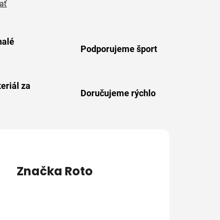
ať
alé
Podporujeme šport
eriál za
Doručujeme rýchlo
Značka
Roto