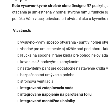
je
Roto výsuvno-kyvné strešné okno Designo R7
poskytuje
5,0
z
otáčania je umiestnená v hornej štvrtine rámu, funkcie 
5
hviezdičiek.
ponúka Vám viacej priestoru pri otváraní ako u kyvného
Vlastnosti:
výsuvno-kyvný spôsob otvárania - pánt v hornej štv
vhodné pre umiestnenie aj nižšie nad podlahou - krí
kľučka na spodnej hrane krídla pre pohodlné ovláda
kovanie s 3 bodovým uzamykaním
nastaviteľný pánt pre dodatočné nastavenie krídla 
bezpečnostná umývacia poloha
štrbinová ventilácia
integrovaná zatepľovacia sada
integrované napojenie na parotesnú fóliu
integrované montážne uholníky