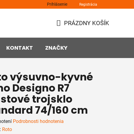
Prihlásenie
Registrácia
PRÁZDNY KOŠÍK
NÁKUPNÝ
KOŠÍK
KONTAKT
ZNAČKY
to výsuvno-kyvné
no Designo R7
stové trojsklo
andard 74/160 cm
rné
notení
Podrobnosti hodnotenia
enie
:
Roto