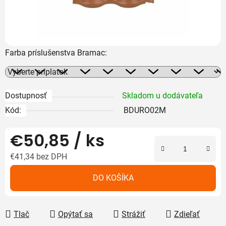
Farba príslušenstva Bramac:
Dostupnosť
Skladom u dodávateľa
Kód:
BDURO02M
€50,85
/ ks
€41,34
bez DPH
Jednotková cena:
DO KOŠÍKA
Tlač
Opýtať sa
Strážiť
Zdieľať