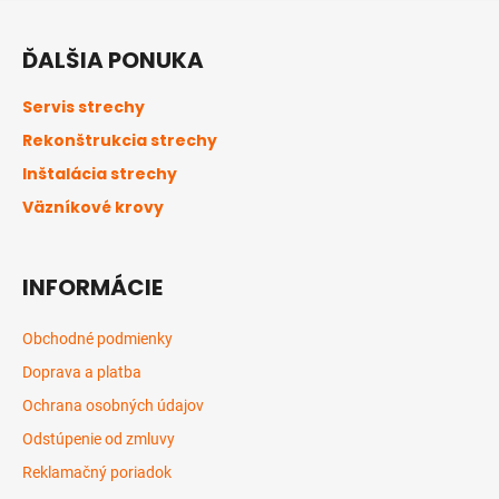
Z
á
ĎALŠIA PONUKA
p
ä
Servis strechy
t
Rekonštrukcia strechy
i
Inštalácia strechy
e
Väzníkové krovy
INFORMÁCIE
Obchodné podmienky
Doprava a platba
Ochrana osobných údajov
Odstúpenie od zmluvy
Reklamačný poriadok