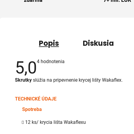
zdarma
7+ mil. EUR
Popis
Diskusia
5,0
Priemerné
4 hodnotenia
hodnotenie
produktu
je
Skrutky
slúžia na pripevnenie krycej lišty Wakaflex.
5,0
z
5
hviezdičiek.
TECHNICKÉ ÚDAJE
Spotreba
12 ks/ krycia lišta Wakaflexu