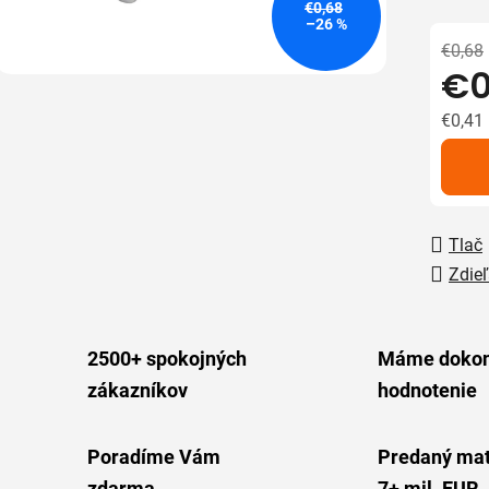
€0,68
z
–26 %
5
€0,68
€0
hviezdič
€0,41
Jedno
Tlač
Zdieľ
2500+ spokojných
Máme dokon
zákazníkov
hodnotenie
Poradíme Vám
Predaný mat