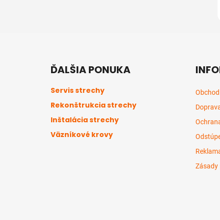
Z
á
ĎALŠIA PONUKA
INFO
p
ä
Servis strechy
Obchod
t
Rekonštrukcia strechy
Doprava
i
Inštalácia strechy
e
Ochrana
Väzníkové krovy
Odstúpe
Reklama
Zásady 