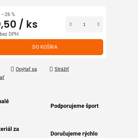
–26 %
,50
/ ks
iek.
 bez DPH
tková cena:
DO KOŠÍKA
Opýtať sa
Strážiť
ať
alé
Podporujeme šport
eriál za
Doručujeme rýchlo