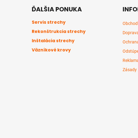
á
ĎALŠIA PONUKA
INFO
p
ä
Servis strechy
Obchod
t
Rekonštrukcia strechy
Doprava
i
Inštalácia strechy
e
Ochrana
Väzníkové krovy
Odstúpe
Reklama
Zásady 