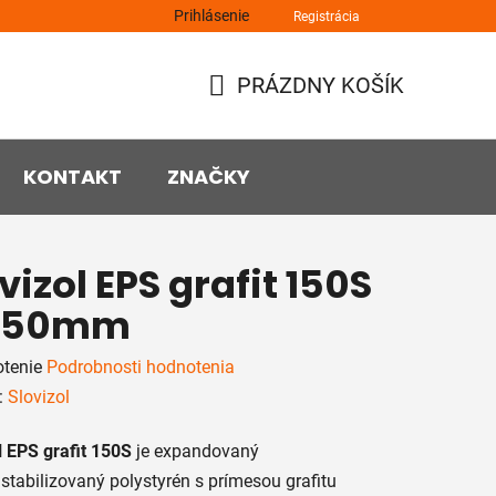
Prihlásenie
Registrácia
PRÁZDNY KOŠÍK
NÁKUPNÝ
KOŠÍK
KONTAKT
ZNAČKY
vizol EPS grafit 150S
. 50mm
rné
tenie
Podrobnosti hodnotenia
enie
:
Slovizol
tu
l EPS grafit 150S
je expandovaný
stabilizovaný polystyrén s prímesou grafitu