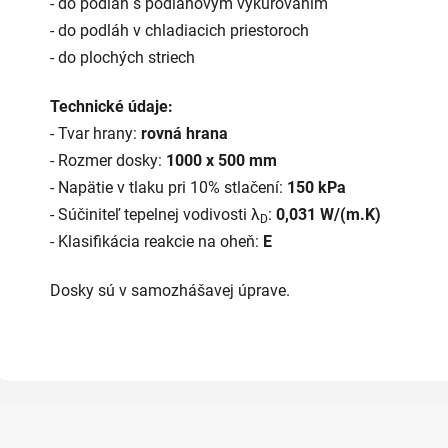
- do podláh s podlahovým vykurovaním
- do podláh v chladiacich priestoroch
- do plochých striech
Technické údaje:
- Tvar hrany:
rovná hrana
- Rozmer dosky:
1000 x 500 mm
- Napätie v tlaku pri 10% stlačení:
150 kPa
- Súčiniteľ tepelnej vodivosti λ
:
0,031 W/(m.K)
D
- Klasifikácia reakcie na oheň:
E
Dosky sú v samozhášavej úprave.