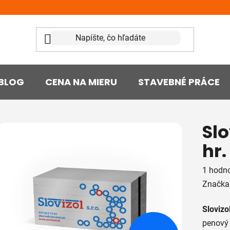
BLOG
CENA NA MIERU
STAVEBNÉ PRÁCE
Slo
hr
Prieme
1 hodno
hodnot
Značka
produk
Slovizo
je
penový 
5,0