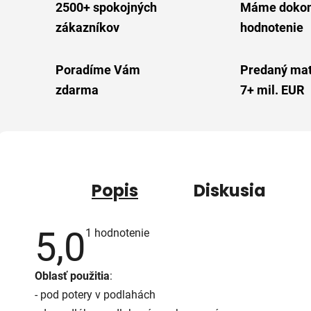
2500+ spokojných
Máme dokon
zákazníkov
hodnotenie
Poradíme Vám
Predaný mat
zdarma
7+ mil. EUR
Popis
Diskusia
5,0
Priemerné
1 hodnotenie
hodnotenie
produktu
je
Oblasť použitia
:
5,0
z
- pod potery v podlahách
5
hviezdičiek.