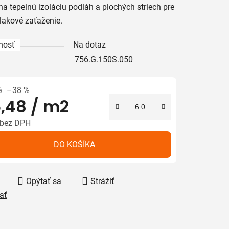
na tepelnú izoláciu podláh a plochých striech pre
tlakové zaťaženie.
iek.
nosť
Na dotaz
756.G.150S.050
6
–38 %
,48
/ m2
 bez DPH
tková cena:
DO KOŠÍKA
Opýtať sa
Strážiť
ať