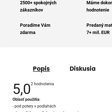
2500+ spokojných
Máme dokon
zákazníkov
hodnotenie
Poradíme Vám
Predaný mat
zdarma
7+ mil. EUR
Popis
Diskusia
5,0
Priemerné
2 hodnotenia
hodnotenie
produktu
je
Oblasť použitia
:
5,0
z
- pod potery v podlahách
5
hviezdičiek.