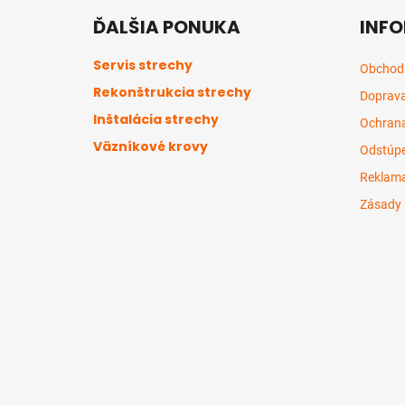
á
ĎALŠIA PONUKA
INFO
p
ä
Servis strechy
Obchod
t
Rekonštrukcia strechy
Doprava
i
Inštalácia strechy
e
Ochrana
Väzníkové krovy
Odstúpe
Reklama
Zásady 