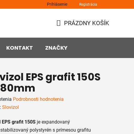
Prihlásenie
Registrácia
PRÁZDNY KOŠÍK
NÁKUPNÝ
KOŠÍK
KONTAKT
ZNAČKY
vizol EPS grafit 150S
. 80mm
rné
otenia
Podrobnosti hodnotenia
enie
:
Slovizol
tu
l EPS grafit 150S
je expandovaný
stabilizovaný polystyrén s prímesou grafitu