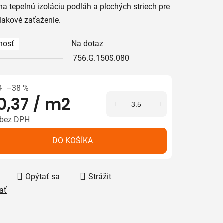
na tepelnú izoláciu podláh a plochých striech pre
tlakové zaťaženie.
iek.
nosť
Na dotaz
756.G.150S.080
3
–38 %
0,37
/ m2
 bez DPH
tková cena:
DO KOŠÍKA
Opýtať sa
Strážiť
ať