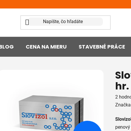
BLOG
CENA NA MIERU
STAVEBNÉ PRÁCE
Slo
hr
Prieme
2 hodn
hodnot
Značka
produk
Slovizo
je
penový 
5,0