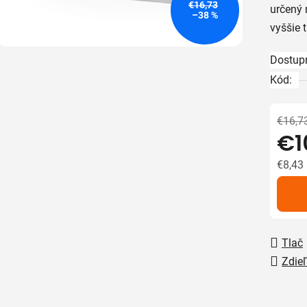
€16,73
určený 
z
–38 %
vyššie 
5
hviezdič
Dostup
Kód:
€16,7
€1
€8,43
Jedno
Tlač
Zdieľ