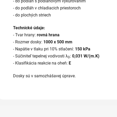
- do podláh s podlahovým vykurovaním
- do podláh v chladiacich priestoroch
- do plochých striech
Technické údaje:
- Tvar hrany:
rovná hrana
- Rozmer dosky:
1000 x 500 mm
- Napätie v tlaku pri 10% stlačení:
150 kPa
- Súčiniteľ tepelnej vodivosti λ
:
0,031 W/(m.K)
D
- Klasifikácia reakcie na oheň:
E
Dosky sú v samozhášavej úprave.