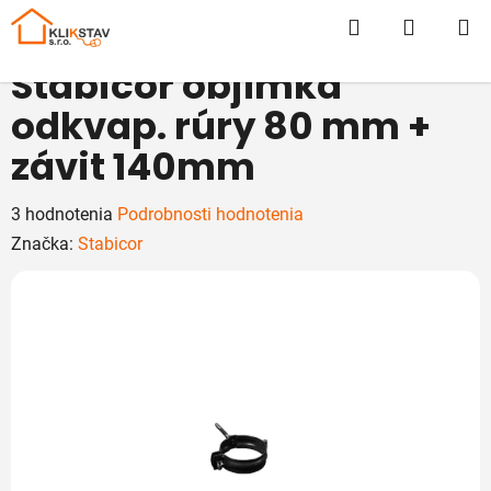
Prejsť
Hľadať
NÁKUP
na
obsah
KOŠÍK
Stabicor objímka
odkvap. rúry 80 mm +
závit 140mm
Priemerné
3 hodnotenia
Podrobnosti hodnotenia
hodnotenie
Značka:
Stabicor
produktu
je
5,0
z
5
hviezdičiek.