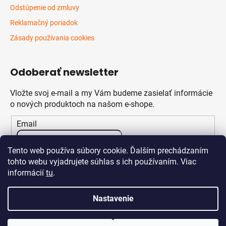
Odstúpenie od zmluvy
Reklamačný poriadok
Zásady používania cookies
Odoberať newsletter
Vložte svoj e-mail a my Vám budeme zasielať informácie
o nových produktoch na našom e-shope.
Email
Vložením e-mailu súhlasíte s
podmienkami ochrany
Tento web používa súbory cookie. Ďalším prechádzaním
osobných údajov
tohto webu vyjadrujete súhlas s ich používaním. Viac
informácií
tu
.
PRIHLÁSIŤ SA
Nastavenie