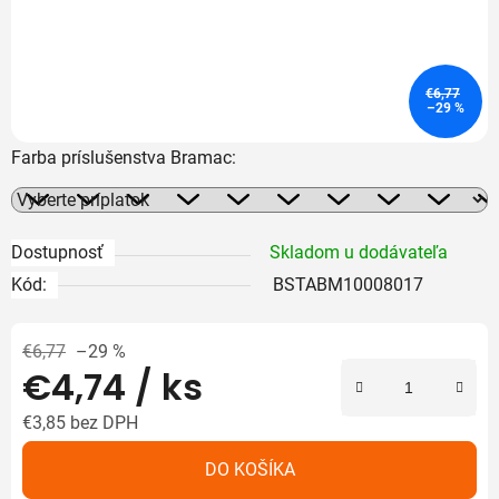
€6,77
–29 %
Farba príslušenstva Bramac:
Dostupnosť
Skladom u dodávateľa
Kód:
BSTABM10008017
€6,77
–29 %
€4,74
/ ks
€3,85
bez DPH
Jednotková cena:
DO KOŠÍKA