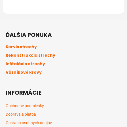
Z
á
ĎALŠIA PONUKA
p
ä
Servis strechy
t
Rekonštrukcia strechy
i
Inštalácia strechy
e
Väzníkové krovy
INFORMÁCIE
Obchodné podmienky
Doprava a platba
Ochrana osobných údajov