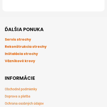
Z
á
ĎALŠIA PONUKA
p
ä
Servis strechy
t
Rekonštrukcia strechy
i
Inštalácia strechy
e
Väzníkové krovy
INFORMÁCIE
Obchodné podmienky
Doprava a platba
Ochrana osobných údajov