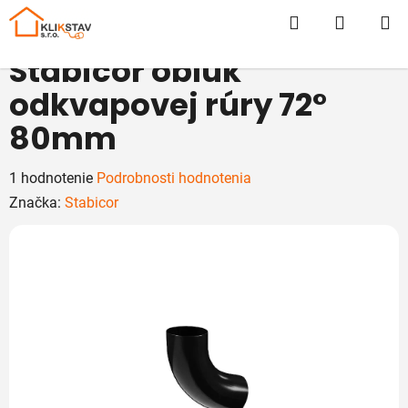
Prejsť
Hľadať
NÁKUP
na
obsah
KOŠÍK
Stabicor oblúk
odkvapovej rúry 72°
80mm
Priemerné
1 hodnotenie
Podrobnosti hodnotenia
hodnotenie
Značka:
Stabicor
produktu
je
5,0
z
5
hviezdičiek.