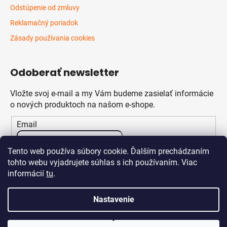
Odstúpenie od zmluvy
Reklamačný poriadok
Zásady používania cookies
Odoberať newsletter
Vložte svoj e-mail a my Vám budeme zasielať informácie
o nových produktoch na našom e-shope.
Email
Vložením e-mailu súhlasíte s
podmienkami ochrany
Tento web používa súbory cookie. Ďalším prechádzaním
osobných údajov
tohto webu vyjadrujete súhlas s ich používaním. Viac
informácií
tu
.
PRIHLÁSIŤ SA
Nastavenie