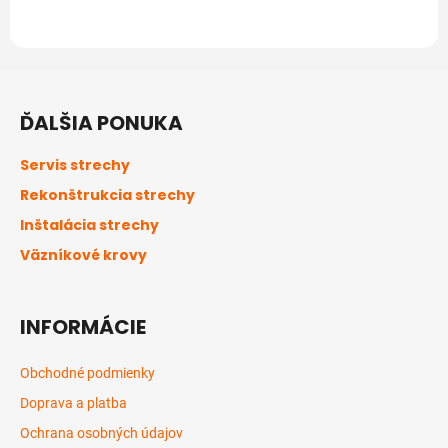
Z
á
ĎALŠIA PONUKA
p
ä
Servis strechy
t
Rekonštrukcia strechy
i
Inštalácia strechy
e
Väzníkové krovy
INFORMÁCIE
Obchodné podmienky
Doprava a platba
Ochrana osobných údajov