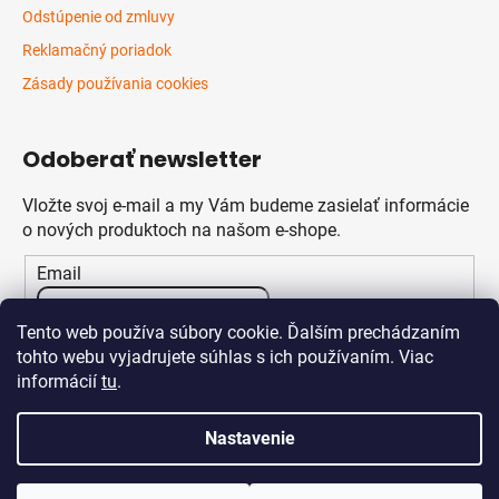
Odstúpenie od zmluvy
Reklamačný poriadok
Zásady používania cookies
Odoberať newsletter
Vložte svoj e-mail a my Vám budeme zasielať informácie
o nových produktoch na našom e-shope.
Email
Vložením e-mailu súhlasíte s
podmienkami ochrany
Tento web používa súbory cookie. Ďalším prechádzaním
osobných údajov
tohto webu vyjadrujete súhlas s ich používaním. Viac
informácií
tu
.
PRIHLÁSIŤ SA
Nastavenie