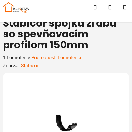
Prejsť
Hľadať
NÁKUP
na
obsah
KOŠÍK
Stabicor spojka žľabu
so spevňovacím
profilom 150mm
Priemerné
1 hodnotenie
Podrobnosti hodnotenia
hodnotenie
Značka:
Stabicor
produktu
je
5,0
z
5
hviezdičiek.