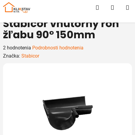
Prejsť
Hľadať
NÁKUP
na
obsah
KOŠÍK
Stabicor vnútorný roh
žľabu 90° 150mm
Priemerné
2 hodnotenia
Podrobnosti hodnotenia
hodnotenie
Značka:
Stabicor
produktu
je
5,0
z
5
hviezdičiek.