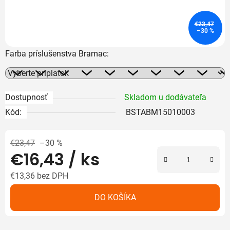
€23,47
–30 %
Farba príslušenstva Bramac:
Dostupnosť
Skladom u dodávateľa
Kód:
BSTABM15010003
€23,47
–30 %
€16,43
/ ks
€13,36
bez DPH
Jednotková cena:
DO KOŠÍKA