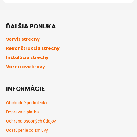
Z
á
ĎALŠIA PONUKA
p
ä
Servis strechy
t
Rekonštrukcia strechy
i
Inštalácia strechy
e
Väzníkové krovy
INFORMÁCIE
Obchodné podmienky
Doprava a platba
Ochrana osobných údajov
Odstúpenie od zmluvy