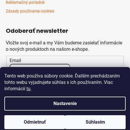
Reklamačný poriadok
Zásady používania cookies
Odoberať newsletter
Vložte svoj e-mail a my Vám budeme zasielať informácie
o nových produktoch na našom e-shope.
Email
Vložením e-mailu súhlasíte s
podmienkami ochrany
Tento web používa súbory cookie. Ďalším prechádzaním
osobných údajov
tohto webu vyjadrujete súhlas s ich používaním. Viac
informácií
tu
.
PRIHLÁSIŤ SA
Nastavenie
Odmietnuť
Súhlasím
Vytvoril Shoptet