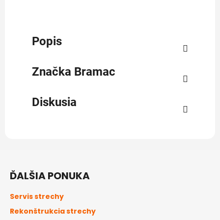
Popis
Značka
Bramac
Diskusia
Z
á
ĎALŠIA PONUKA
p
ä
Servis strechy
t
Rekonštrukcia strechy
i