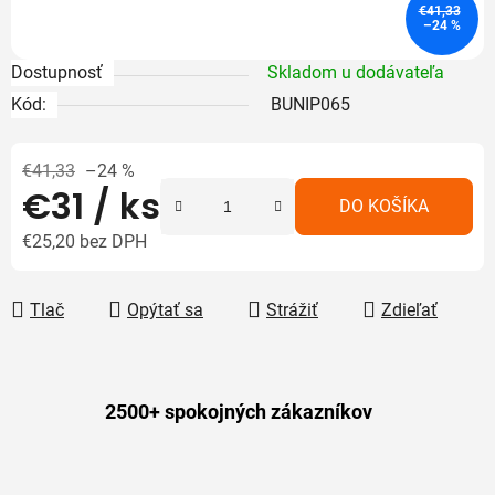
€41,33
–24 %
Dostupnosť
Skladom u dodávateľa
Kód:
BUNIP065
€41,33
–24 %
€31
/ ks
DO KOŠÍKA
€25,20 bez DPH
Jednotková cena:
Tlač
Opýtať sa
Strážiť
Zdieľať
2500+ spokojných zákazníkov