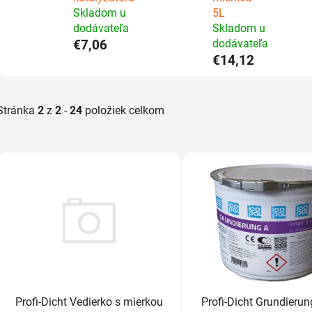
Skladom u
5L
dodávateľa
Skladom u
€7,06
dodávateľa
€14,12
Stránka
2
z
2
-
24
položiek celkom
V
ý
p
i
s
p
r
o
d
Profi-Dicht Vedierko s mierkou
Profi-Dicht Grundieru