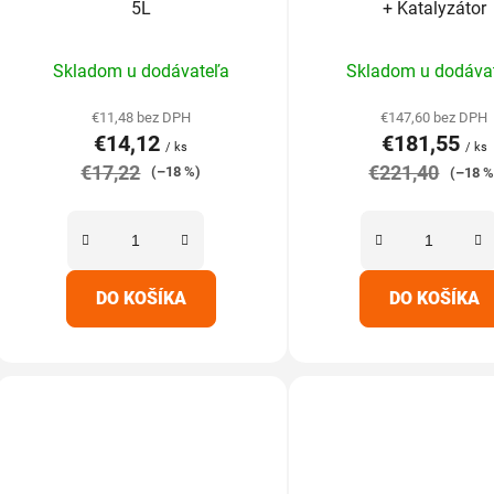
u
5L
+ Katalyzátor
k
Priemerné
Prieme
t
Skladom u dodávateľa
Skladom u dodáva
hodnotenie
hodnot
o
produktu
produk
v
€11,48 bez DPH
€147,60 bez DPH
€14,12
€181,55
je
je
/ ks
/ ks
€17,22
5,0
€221,40
5,0
(–18 %)
(–18 %
z
z
5
5
hviezdičiek.
hviezdič
DO KOŠÍKA
DO KOŠÍKA