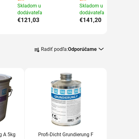
Skladom u
Skladom u
dodávateľa
dodávateľa
€121,03
€141,20
R
Radiť podľa:
Odporúčame
a
d
e
n
i
e
p
r
o
d
u
ng A 5kg
Profi-Dicht Grundierung F