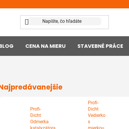
BLOG
CENA NA MIERU
STAVEBNÉ PRÁCE
Najpredávanejšie
Profi-
Profi-
Dicht
Dicht
Vedierko
Odmerka
s
katalyzátora
mierkou