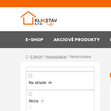
Prejsť
na
obsah
E-SHOP
AKCIOVÉ PRODUKTY
Domov
/
E-SHOP
/
Hydroizolácie
/
Tekuté izoláce
B
o
č
n
Na sklade
24
ý
p
Akcia
a
1
n