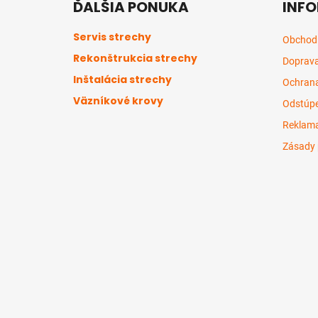
ĎALŠIA PONUKA
INFO
p
ä
Servis strechy
Obchod
t
Rekonštrukcia strechy
Doprava
i
Inštalácia strechy
e
Ochrana
Väzníkové krovy
Odstúpe
Reklama
Zásady 