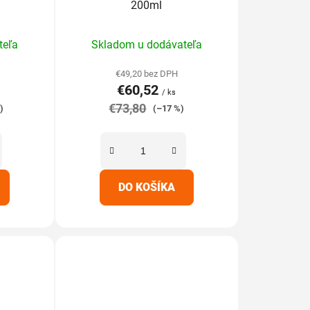
k
200ml
t
rné
Priemerné
o
teľa
Skladom u dodávateľa
enie
hodnotenie
v
tu
produktu
€49,20 bez DPH
€60,52
je
/ ks
€73,80
5,0
)
(–17 %)
z
5
iek.
hviezdičiek.
DO KOŠÍKA