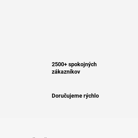
2500+ spokojných
zákazníkov
Doručujeme rýchlo
Z
á