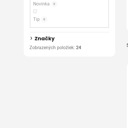
Novinka
e
0
l
Tip
0
Značky
Zobrazených položiek:
24