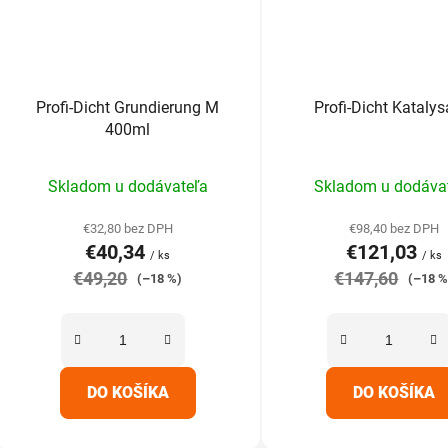
Profi-Dicht Grundierung M
Profi-Dicht Katalys
400ml
Priemerné
Prieme
Skladom u dodávateľa
Skladom u dodáva
hodnotenie
hodnot
produktu
produk
€32,80 bez DPH
€98,40 bez DPH
€40,34
€121,03
je
je
/ ks
/ ks
€49,20
5,0
€147,60
5,0
(–18 %)
(–18 %
z
z
5
5
hviezdičiek.
hviezdič
DO KOŠÍKA
DO KOŠÍKA