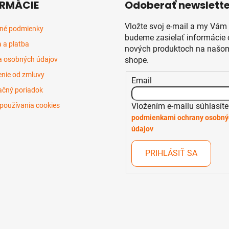
RMÁCIE
Odoberať newslette
i
s
Vložte svoj e-mail a my Vám
u
né podmienky
budeme zasielať informácie 
 a platba
nových produktoch na našom
 osobných údajov
shope.
nie od zmluvy
Email
čný poriadok
Vložením e-mailu súhlasíte
používania cookies
podmienkami ochrany osobný
údajov
PRIHLÁSIŤ SA