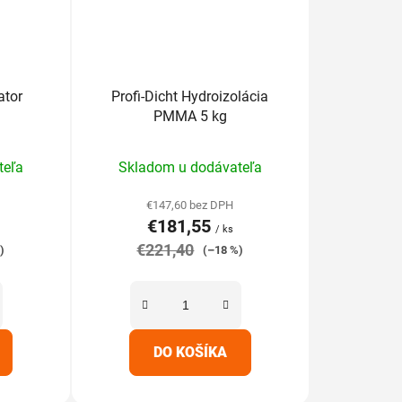
ator
Profi-Dicht Hydroizolácia
PMMA 5 kg
rné
Priemerné
teľa
Skladom u dodávateľa
enie
hodnotenie
tu
produktu
€147,60 bez DPH
€181,55
je
/ ks
€221,40
5,0
)
(–18 %)
z
5
iek.
hviezdičiek.
DO KOŠÍKA