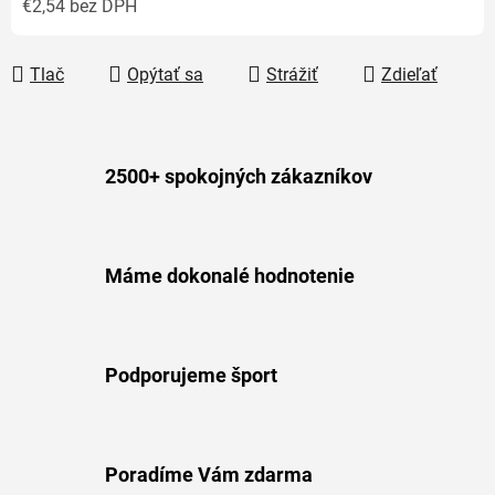
€2,54
bez DPH
Jednotková cena:
Tlač
Opýtať sa
Strážiť
Zdieľať
2500+ spokojných zákazníkov
Máme dokonalé hodnotenie
Podporujeme šport
Poradíme Vám zdarma