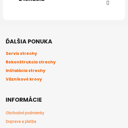
Z
á
ĎALŠIA PONUKA
p
ä
Servis strechy
t
Rekonštrukcia strechy
i
Inštalácia strechy
e
Väzníkové krovy
INFORMÁCIE
Obchodné podmienky
Doprava a platba