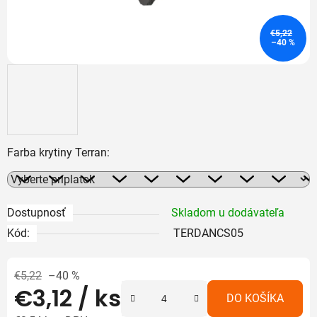
€5,22
–40 %
Farba krytiny Terran:
Dostupnosť
Skladom u dodávateľa
Kód:
TERDANCS05
€5,22
–40 %
€3,12
/ ks
DO KOŠÍKA