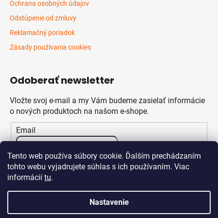
Ochrana osobných údajov
Odstúpenie od zmluvy
Reklamačný poriadok
Zásady používania cookies
Odoberať newsletter
Vložte svoj e-mail a my Vám budeme zasielať informácie
o nových produktoch na našom e-shope.
Email
Vložením e-mailu súhlasíte s
podmienkami ochrany
Tento web používa súbory cookie. Ďalším prechádzaním
osobných údajov
tohto webu vyjadrujete súhlas s ich používaním. Viac
informácií
tu
.
PRIHLÁSIŤ SA
Nastavenie