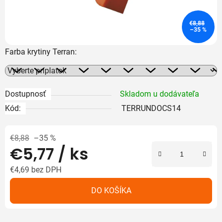
€8,88
–35 %
Farba krytiny Terran:
Dostupnosť
Skladom u dodávateľa
Kód:
TERRUNDOCS14
€8,88
–35 %
€5,77
/ ks
€4,69
bez DPH
Jednotková cena:
DO KOŠÍKA