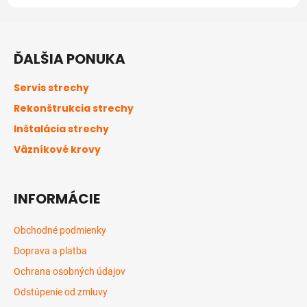
Z
á
ĎALŠIA PONUKA
p
ä
Servis strechy
t
Rekonštrukcia strechy
i
Inštalácia strechy
e
Väzníkové krovy
INFORMÁCIE
Obchodné podmienky
Doprava a platba
Ochrana osobných údajov
Odstúpenie od zmluvy