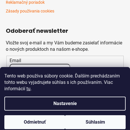
Reklamačný poriadok
Zásady používania cookies
Odoberať newsletter
Vložte svoj e-mail a my Vám budeme zasielať informácie
o nových produktoch na našom e-shope.
Email
Vložením e-mailu súhlasíte s
podmienkami ochrany
Tento web používa súbory cookie. Ďalším prechádzaním
osobných údajov
tohto webu vyjadrujete súhlas s ich používaním. Viac
informácií
tu
.
PRIHLÁSIŤ SA
Nastavenie
Odmietnuť
Súhlasím
Vytvoril Shoptet