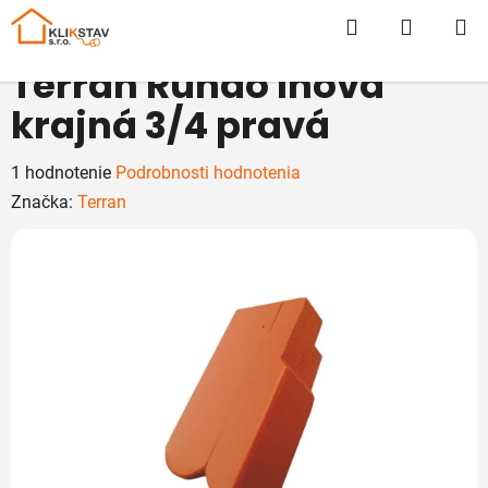
Prejsť
Hľadať
NÁKUP
na
obsah
KOŠÍK
Terran Rundo Inova
krajná 3/4 pravá
Priemerné
1 hodnotenie
Podrobnosti hodnotenia
hodnotenie
Značka:
Terran
produktu
je
5,0
z
5
hviezdičiek.