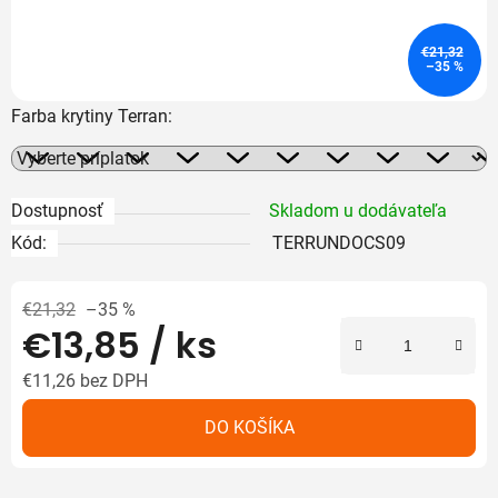
€21,32
–35 %
Farba krytiny Terran:
Dostupnosť
Skladom u dodávateľa
Kód:
TERRUNDOCS09
€21,32
–35 %
€13,85
/ ks
€11,26
bez DPH
Jednotková cena:
DO KOŠÍKA