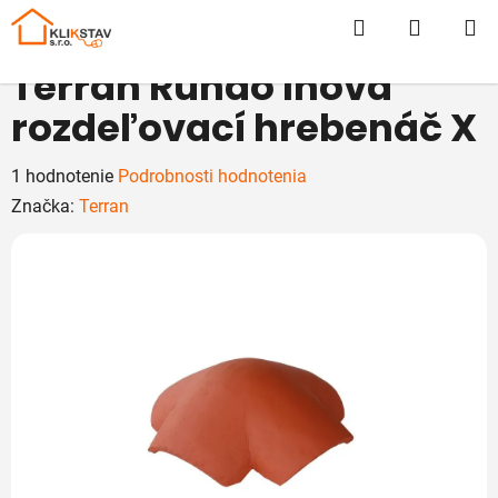
Prejsť
Hľadať
NÁKUP
na
obsah
KOŠÍK
Terran Rundo Inova
rozdeľovací hrebenáč X
Priemerné
1 hodnotenie
Podrobnosti hodnotenia
hodnotenie
Značka:
Terran
produktu
je
5,0
z
5
hviezdičiek.