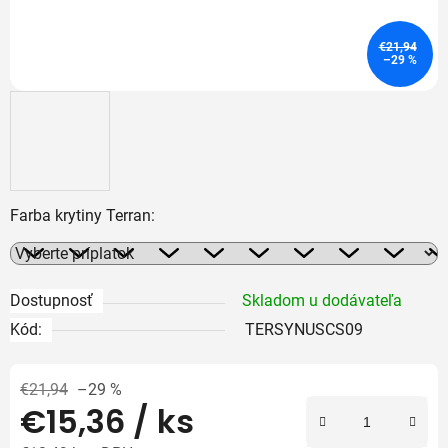
€21,94
–29 %
Farba krytiny Terran:
Dostupnosť
Skladom u dodávateľa
Kód:
TERSYNUSCS09
€21,94
–29 %
€15,36
/ ks