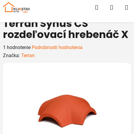
Prejsť
Hľadať
NÁKUP
na
obsah
KOŠÍK
Terran Synus CS
rozdeľovací hrebenáč X
Priemerné
1 hodnotenie
Podrobnosti hodnotenia
hodnotenie
Značka:
Terran
produktu
je
5,0
z
5
hviezdičiek.