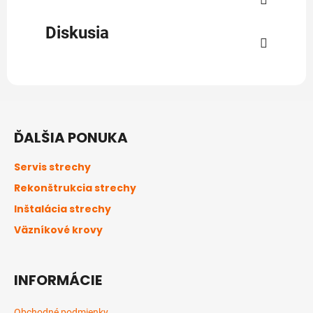
Diskusia
Z
á
ĎALŠIA PONUKA
p
ä
Servis strechy
t
Rekonštrukcia strechy
i
Inštalácia strechy
e
Väzníkové krovy
INFORMÁCIE
Obchodné podmienky