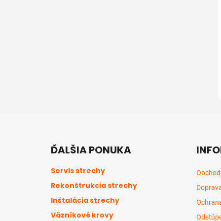
Z
á
ĎALŠIA PONUKA
INFO
p
ä
Servis strechy
Obchod
t
Rekonštrukcia strechy
Doprava
i
Inštalácia strechy
e
Ochrana
Väzníkové krovy
Odstúpe