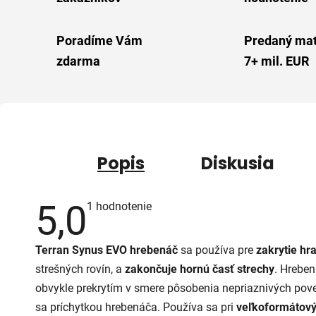
Poradíme Vám
Predaný mat
zdarma
7+ mil. EUR
Popis
Diskusia
5,0
Priemerné
1 hodnotenie
hodnotenie
produktu
je
Terran Synus EVO hrebenáč
sa používa pre
zakrytie hr
5,0
z
strešných rovín, a
zakončuje hornú časť strechy
. Hreben
5
hviezdičiek.
obvykle prekrytím v smere pôsobenia nepriaznivých pove
sa príchytkou hrebenáča. Používa sa pri
veľkoformátov