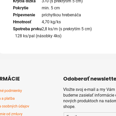
Krycia dĺžka
370 (s prekrytím 5 cm)
Pokrytie
min. 5 cm
Pripevnenie
príchytkou hrebenáča
Hmotnosť
4,70 kg/ks
Spotreba prvku
2,8 ks/m (s prekrytím 5 cm)
128 ks/pal (násobky 4ks)
RMÁCIE
Odoberať newslette
Vložte svoj e-mail a my Vám
né podmienky
budeme zasielať informácie 
 a platba
nových produktoch na našom
 osobných údajov
shope.
nie od zmluvy