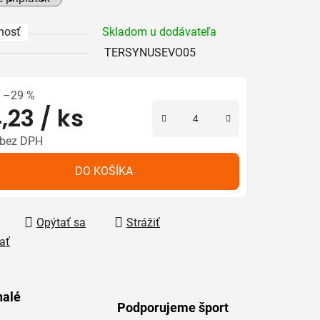
nosť
Skladom u dodávateľa
iek.
TERSYNUSEVO05
–29 %
,23
/ ks
bez DPH
tková cena:
DO KOŠÍKA
Opýtať sa
Strážiť
ať
alé
Podporujeme šport