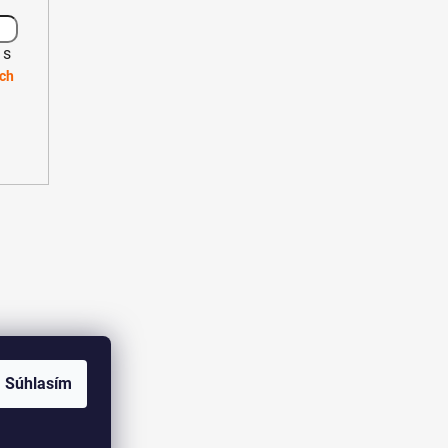
 s
ch
Súhlasím