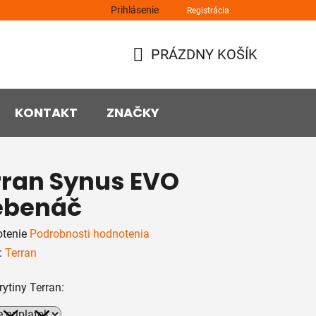
Prihlásenie
Registrácia
PRÁZDNY KOŠÍK
NÁKUPNÝ
KOŠÍK
KONTAKT
ZNAČKY
rran Synus EVO
ebenáč
rné
tenie
Podrobnosti hodnotenia
enie
:
Terran
tu
rytiny Terran: