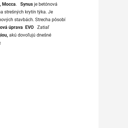
t, Mocca
.
Synus
je betónová
a strešných krytín týka. Je
i nových stavbách. Strecha pôsobí
hová úprava EVO
Zatiaľ
giou,
akú dovoľujú dnešné
: