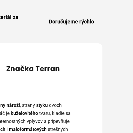
eriál za
Doručujeme rýchlo
Značka
Terran
any nároží
, strany
styku
dvoch
áč je
kuželovitého
tvaru, kladie sa
ternostných vplyvov a pripevňuje
ých
i
maloformátových
strešných