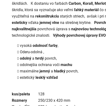
škridlách. K dostaniu vo farbách
Carbon, Korall, Merlo
škridla, ktorá sa vyznačuje ako veľmi
ľahký materiál
čo s
využiteľná na
rekonštrukciu
starých striech, avšak i pr
esteticky
vďaka
jemnej vlne
na strešnej krytine.
Povrc
najkvalitnejšia
povrchová úprava s
najnovšou technoló
technologické znalosti.
Výhody povrchovej úpravy EVO
vysoká
odolnosť farby
,
Oderu-odolná ,
odolný
a
tvrdý
povrch,
odolnejšia ochrana voči
machu
maximálne
jemný
a
hladký
povrch,
estetický
lesklý vzhľad
kus/paleta
128
Rozmery
250/230 x 420 mm