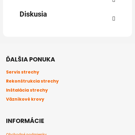
Diskusia
Z
á
ĎALŠIA PONUKA
p
ä
Servis strechy
t
Rekonštrukcia strechy
i
Inštalácia strechy
e
Väzníkové krovy
INFORMÁCIE
Obchodné podmienky