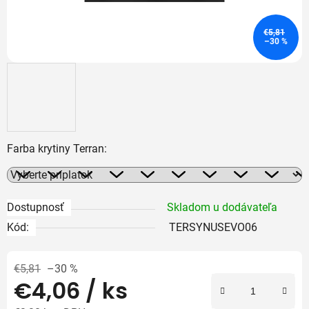
€5,81
–30 %
Farba krytiny Terran:
Dostupnosť
Skladom u dodávateľa
Kód:
TERSYNUSEVO06
€5,81
–30 %
€4,06
/ ks