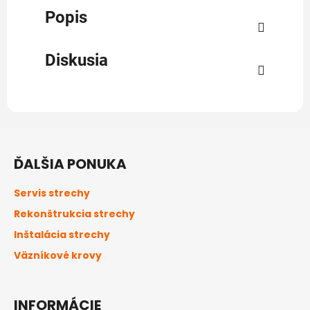
Popis
Diskusia
Z
á
ĎALŠIA PONUKA
p
ä
Servis strechy
t
Rekonštrukcia strechy
i
Inštalácia strechy
e
Väzníkové krovy
INFORMÁCIE