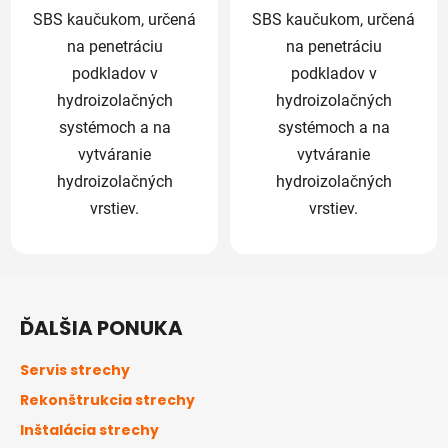
SBS kaučukom, určená
SBS kaučukom, určená
na penetráciu
na penetráciu
podkladov v
podkladov v
hydroizolačných
hydroizolačných
systémoch a na
systémoch a na
vytváranie
vytváranie
hydroizolačných
hydroizolačných
vrstiev.
vrstiev.
Z
á
ĎALŠIA PONUKA
p
ä
Servis strechy
t
Rekonštrukcia strechy
i
Inštalácia strechy
e