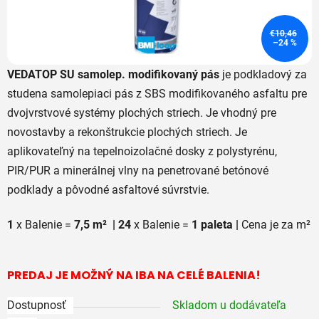
€10,46
–24 %
VEDATOP SU samolep. modifikovaný pás
je podkladový za
studena samolepiaci pás z SBS modifikovaného asfaltu pre
dvojvrstvové systémy plochých striech. Je vhodný pre
novostavby a rekonštrukcie plochých striech. Je
aplikovateľný na tepelnoizolačné dosky z polystyrénu,
PIR/PUR a minerálnej vlny na penetrované betónové
podklady a pôvodné asfaltové súvrstvie.
1
x Balenie =
7,5 m² | 24
x Balenie =
1 paleta |
Cena je za m²
PREDAJ JE MOŽNÝ NA IBA NA CELÉ BALENIA!
Dostupnosť
Skladom u dodávateľa