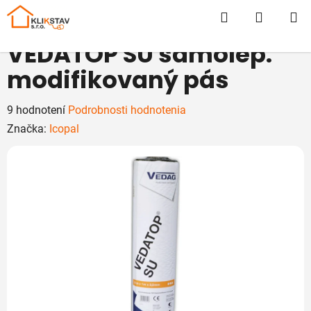
Prejsť
Hľadať
NÁKUP
na
obsah
KOŠÍK
VEDATOP SU samolep.
modifikovaný pás
Priemerné
9 hodnotení
Podrobnosti hodnotenia
hodnotenie
Značka:
Icopal
produktu
je
5,0
z
5
hviezdičiek.