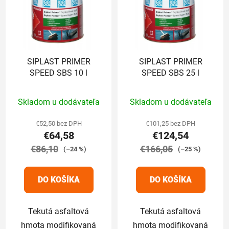
SIPLAST PRIMER
SIPLAST PRIMER
SPEED SBS 10 l
SPEED SBS 25 l
Priemerné
Priemerné
Skladom u dodávateľa
Skladom u dodávateľa
hodnotenie
hodnotenie
produktu
produktu
€52,50 bez DPH
€101,25 bez DPH
€64,58
€124,54
je
je
€86,10
5,0
€166,05
5,0
(–24 %)
(–25 %)
z
z
5
5
DO KOŠÍKA
DO KOŠÍKA
hviezdičiek.
hviezdičiek.
Tekutá asfaltová
Tekutá asfaltová
hmota modifikovaná
hmota modifikovaná