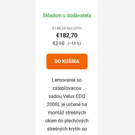
zatepľovacou sadou
Skladom u dodávateľa
€148,54 bez DPH
€182,70
€210
(–13 %)
DO KOŠÍKA
Lemovanie so
zatepľovacou
sadou Velux EDQ
2000L je určené na
montáž strešných
okien do plechových
strešných krytín so