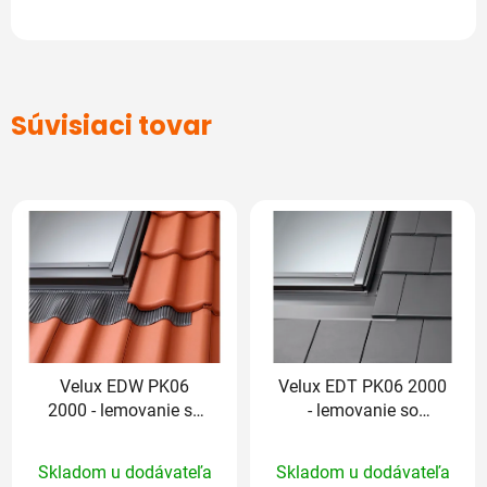
Súvisiaci tovar
Velux EDW PK06
Velux EDT PK06 2000
2000 - lemovanie so
- lemovanie so
zatepľovacou sadou
zatepľovacou sadou
Priemerné
Priemerné
Skladom u dodávateľa
Skladom u dodávateľa
hodnotenie
hodnotenie