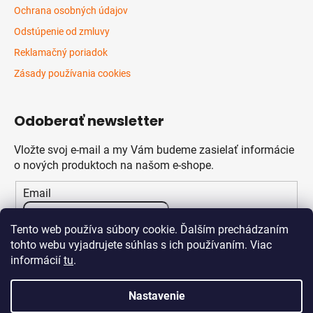
Ochrana osobných údajov
Odstúpenie od zmluvy
Reklamačný poriadok
Zásady používania cookies
Odoberať newsletter
Vložte svoj e-mail a my Vám budeme zasielať informácie
o nových produktoch na našom e-shope.
Email
Vložením e-mailu súhlasíte s
podmienkami ochrany
Tento web používa súbory cookie. Ďalším prechádzaním
osobných údajov
tohto webu vyjadrujete súhlas s ich používaním. Viac
informácií
tu
.
PRIHLÁSIŤ SA
Nastavenie