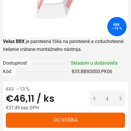
€53
–13 %
Velux BBX
je parotesná fólia na parotesné a vzduchotesné
riešenie vrátane montážneho nástroja.
Dostupnosť
Skladom u dodávateľa
Kód:
835.BBX0000.PK06
€53
–13 %
€46,11
/ ks
€37,49 bez DPH
Jednotková cena:
DO KOŠÍKA