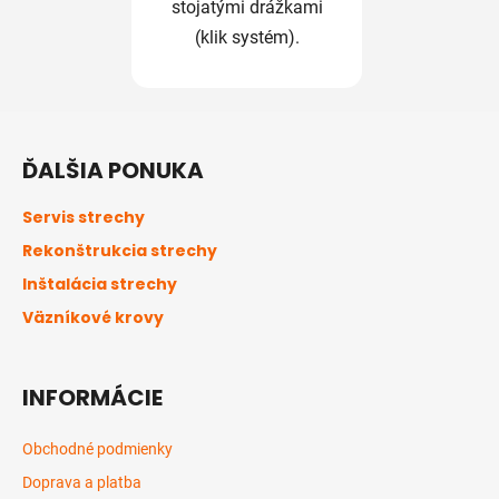
stojatými drážkami
(klik systém).
Z
á
ĎALŠIA PONUKA
p
ä
Servis strechy
t
Rekonštrukcia strechy
i
Inštalácia strechy
e
Väzníkové krovy
INFORMÁCIE
Obchodné podmienky
Doprava a platba