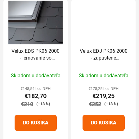
Velux EDS PK06 2000
Velux EDJ PK06 2000
- lemovanie so
- zapustené
zatepľovacou sadou
lemovanie so
Priemerné
Priemerné
zatepľovacou sadou
Skladom u dodávateľa
Skladom u dodávateľa
hodnotenie
hodnotenie
produktu
produktu
€148,54 bez DPH
€178,25 bez DPH
€182,70
€219,25
je
je
€210
5,0
€252
5,0
(–13 %)
(–13 %)
z
z
5
5
DO KOŠÍKA
DO KOŠÍKA
hviezdičiek.
hviezdičiek.