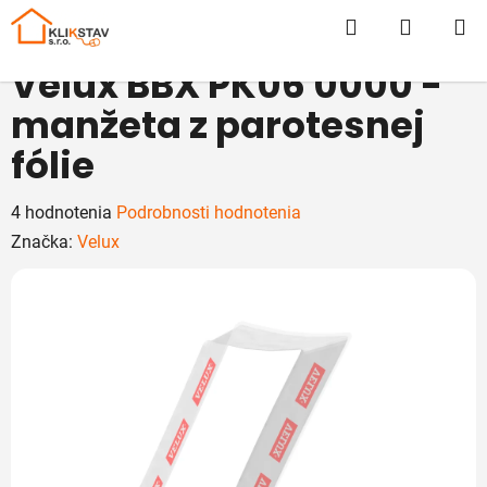
Prejsť
Hľadať
NÁKUP
na
obsah
KOŠÍK
Velux BBX PK06 0000 -
manžeta z parotesnej
fólie
Priemerné
4 hodnotenia
Podrobnosti hodnotenia
hodnotenie
Značka:
Velux
produktu
je
5,0
z
5
hviezdičiek.