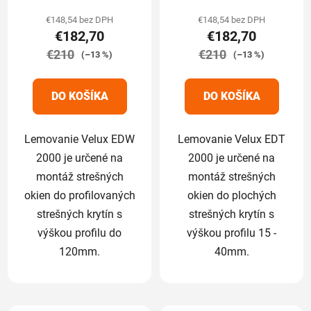
produktu
produktu
€148,54 bez DPH
€148,54 bez DPH
€182,70
€182,70
je
je
€210
5,0
€210
5,0
(–13 %)
(–13 %)
z
z
5
5
DO KOŠÍKA
DO KOŠÍKA
hviezdičiek.
hviezdičiek.
Lemovanie Velux EDW
Lemovanie Velux EDT
2000 je určené na
2000 je určené na
montáž strešných
montáž strešných
okien do profilovaných
okien do plochých
strešných krytín s
strešných krytín s
výškou profilu do
výškou profilu 15 -
120mm.
40mm.