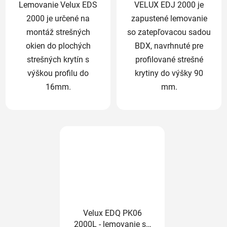
Lemovanie Velux EDS
VELUX EDJ 2000 je
2000 je určené na
zapustené lemovanie
montáž strešných
so zatepľovacou sadou
okien do plochých
BDX, navrhnuté pre
strešných krytín s
profilované strešné
výškou profilu do
krytiny do výšky 90
16mm.
mm.
Velux EDQ PK06
2000L - lemovanie so