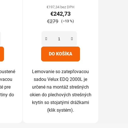
tu
€197,34 bez DPH
€242,73
€279
(–13 %)
iek.
DO KOŠÍKA
pustené
Lemovanie so zatepľovacou
ovacou
sadou Velux EDQ 2000L je
é pre
určené na montáž strešných
ytiny do
okien do plechových strešných
krytín so stojatými drážkami
(klik systém).