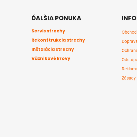
Z
á
ĎALŠIA PONUKA
INFO
p
ä
Servis strechy
Obchod
t
Rekonštrukcia strechy
Doprava
i
Inštalácia strechy
e
Ochrana
Väzníkové krovy
Odstúpe
Reklama
Zásady 