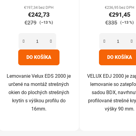
produktu
produk
€197,34 bez DPH
€236,95 bez DPH
€242,73
€291,45
je
je
€279
5,0
€335
5,0
(–13 %)
(–13 %)
z
z
5
5
hviezdičiek.
hviezdič
DO KOŠÍKA
DO KOŠÍKA
Lemovanie Velux EDS 2000 je
VELUX EDJ 2000 je za
určené na montáž strešných
lemovanie so zatepľ
okien do plochých strešných
sadou BDX, navrhnut
krytín s výškou profilu do
profilované strešné kr
16mm.
výšky 90 mm.