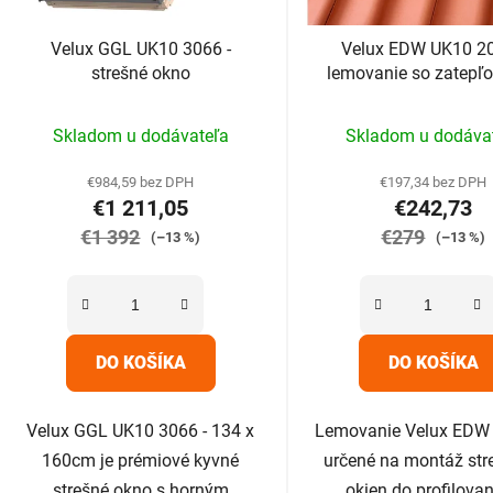
Velux GGL UK10 3066 -
Velux EDW UK10 20
strešné okno
lemovanie so zatepľ
sadou
Priemerné
Prieme
Skladom u dodávateľa
Skladom u dodáva
hodnotenie
hodnot
produktu
produk
€984,59 bez DPH
€197,34 bez DPH
€1 211,05
€242,73
je
je
€1 392
5,0
€279
5,0
(–13 %)
(–13 %)
z
z
5
5
hviezdičiek.
hviezdič
DO KOŠÍKA
DO KOŠÍKA
Velux GGL UK10 3066 - 134 x
Lemovanie Velux EDW 
160cm je prémiové kyvné
určené na montáž str
strešné okno s horným
okien do profilova