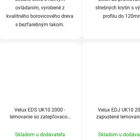
ovládaním, vyrobené z
strešných krytín s v
kvalitného borovicového dreva
profilu do 120m
s bezfarebným lakom.
Velux EDS UK10 2000 -
Velux EDJ UK10 20
lemovanie so zatepľovacou
zapustené lemovan
sadou
zatepľovacou sa
Priemerné
Prieme
Skladom u dodávateľa
Skladom u dodáva
hodnotenie
hodnot