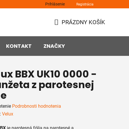
Prihlásenie
Registrácia
PRÁZDNY KOŠÍK
NÁKUPNÝ
KOŠÍK
KONTAKT
ZNAČKY
lux BBX UK10 0000 -
nžeta z parotesnej
ie
rné
tenie
Podrobnosti hodnotenia
enie
:
Velux
tu
BBX
je parotesná fólia na parotesné a