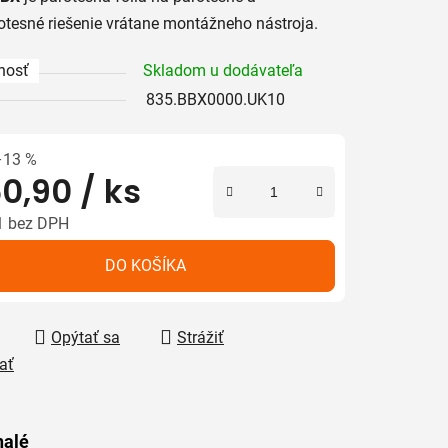
tesné riešenie vrátane montážneho nástroja.
nosť
Skladom u dodávateľa
835.BBX0000.UK10
iek.
–13 %
0,90
/ ks
1 bez DPH
tková cena:
DO KOŠÍKA
Opýtať sa
Strážiť
ať
alé