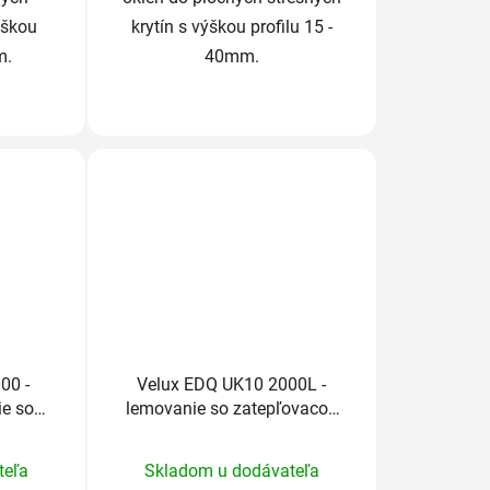
ýškou
krytín s výškou profilu 15 -
m.
40mm.
00 -
Velux EDQ UK10 2000L -
ie so
lemovanie so zatepľovacou
dou
sadou
rné
teľa
Skladom u dodávateľa
enie