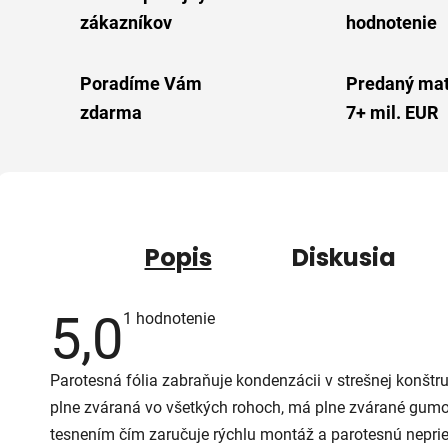
zákazníkov
hodnotenie
Poradíme Vám
Predaný mat
zdarma
7+ mil. EUR
Popis
Diskusia
5,0
Priemerné
1 hodnotenie
hodnotenie
produktu
je
Parotesná fólia zabraňuje kondenzácii v strešnej konštruk
5,0
z
plne zváraná vo všetkých rohoch, má plne zvárané gumo
5
hviezdičiek.
tesnením čím zaručuje rýchlu montáž a parotesnú neprie