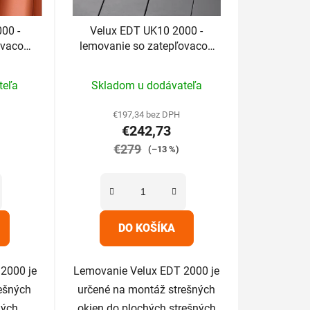
00 -
Velux EDT UK10 2000 -
ovacou
lemovanie so zatepľovacou
sadou
rné
Priemerné
teľa
Skladom u dodávateľa
enie
hodnotenie
tu
produktu
€197,34 bez DPH
€242,73
je
€279
5,0
(–13 %)
z
5
iek.
hviezdičiek.
DO KOŠÍKA
2000 je
Lemovanie Velux EDT 2000 je
ešných
určené na montáž strešných
ných
okien do plochých strešných