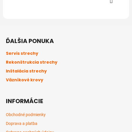
Z
á
ĎALŠIA PONUKA
p
ä
Servis strechy
t
Rekonštrukcia strechy
i
Inštalácia strechy
e
Väzníkové krovy
INFORMÁCIE
Obchodné podmienky
Doprava a platba