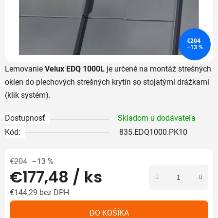
€204
–13 %
Lemovanie
Velux EDQ 1000L
je určené na montáž strešných
okien do plechových strešných krytín so stojatými drážkami
(klik systém).
Dostupnosť
Skladom u dodávateľa
Kód:
835.EDQ1000.PK10
€204
–13 %
€177,48
/ ks
€144,29 bez DPH
Jednotková cena:
DO KOŠÍKA