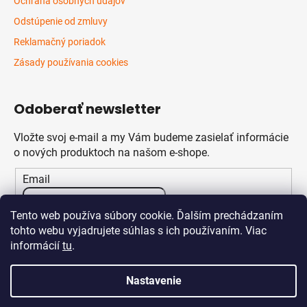
Ochrana osobných údajov
Odstúpenie od zmluvy
Reklamačný poriadok
Zásady používania cookies
Odoberať newsletter
Vložte svoj e-mail a my Vám budeme zasielať informácie
o nových produktoch na našom e-shope.
Email
Vložením e-mailu súhlasíte s
podmienkami ochrany
Tento web používa súbory cookie. Ďalším prechádzaním
osobných údajov
tohto webu vyjadrujete súhlas s ich používaním. Viac
informácií
tu
.
PRIHLÁSIŤ SA
Nastavenie