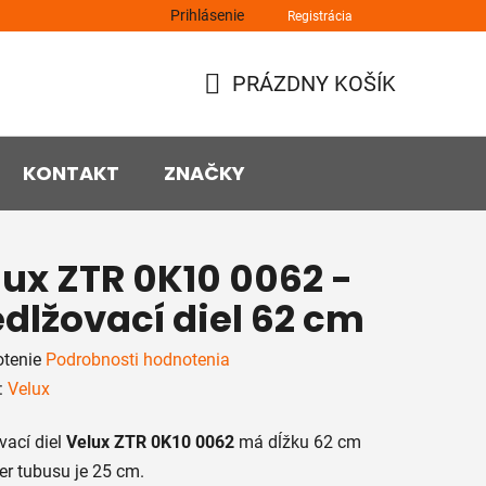
Prihlásenie
Registrácia
PRÁZDNY KOŠÍK
NÁKUPNÝ
KOŠÍK
KONTAKT
ZNAČKY
lux ZTR 0K10 0062 -
dlžovací diel 62 cm
rné
tenie
Podrobnosti hodnotenia
enie
:
Velux
tu
vací diel
Velux ZTR 0K10 0062
má dĺžku 62 cm
er tubusu je 25 cm.