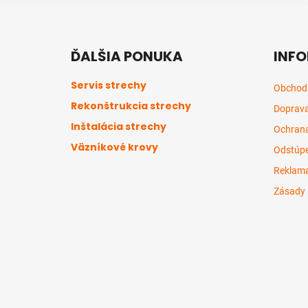
Z
á
ĎALŠIA PONUKA
INFO
p
ä
Servis strechy
Obchod
t
Rekonštrukcia strechy
Doprava
i
Inštalácia strechy
e
Ochrana
Väzníkové krovy
Odstúpe
Reklama
Zásady 