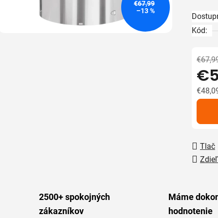
€67,99
z
–13 %
Dostup
5
Kód:
hviezdič
€67,9
€5
€48,0
Jedno
Tlač
Zdieľ
2500+ spokojných
Máme dokon
zákazníkov
hodnotenie