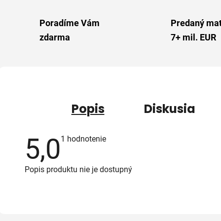
Poradíme Vám
Predaný mat
zdarma
7+ mil. EUR
Popis
Diskusia
5,0
Priemerné
1 hodnotenie
hodnotenie
produktu
je
Popis produktu nie je dostupný
5,0
z
5
hviezdičiek.