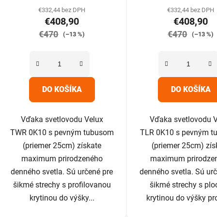
produktu
produk
€332,44 bez DPH
€332,44 bez DPH
€408,90
€408,90
je
je
€470
5,0
€470
5,0
(–13 %)
(–13 %)
z
z
5
5
hviezdičiek.
hviezdič
DO KOŠÍKA
DO KOŠÍKA
Vďaka svetlovodu Velux
Vďaka svetlovodu 
TWR 0K10 s pevným tubusom
TLR 0K10 s pevným 
(priemer 25cm) získate
(priemer 25cm) zís
maximum prirodzeného
maximum prirodze
denného svetla. Sú určené pre
denného svetla. Sú ur
šikmé strechy s profilovanou
šikmé strechy s pl
krytinou do výšky...
krytinou do výšky prof