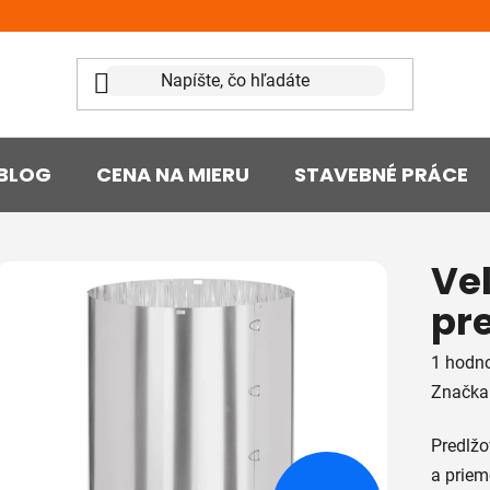
BLOG
CENA NA MIERU
STAVEBNÉ PRÁCE
Ve
pre
Prieme
1 hodno
hodnot
Značka
produk
Predlžo
je
a priem
5,0