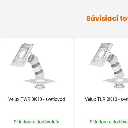
Súvisiaci t
Velux TWR 0K10 - svetlovod
Velux TLR 0K10 - sve
Priemerné
Prieme
Skladom u dodávateľa
Skladom u dodáva
hodnotenie
hodnot