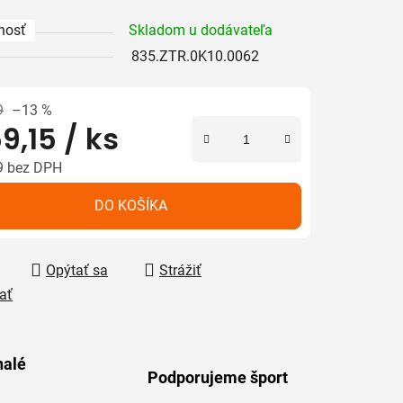
nosť
Skladom u dodávateľa
835.ZTR.0K10.0062
iek.
9
–13 %
9,15
/ ks
9 bez DPH
tková cena:
DO KOŠÍKA
Opýtať sa
Strážiť
ať
alé
Podporujeme šport