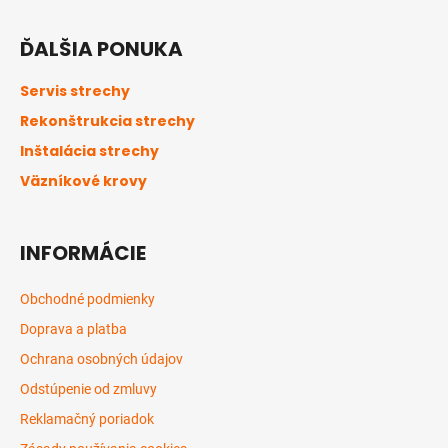
Z
á
ĎALŠIA PONUKA
p
ä
Servis strechy
t
Rekonštrukcia strechy
i
Inštalácia strechy
e
Väzníkové krovy
INFORMÁCIE
Obchodné podmienky
Doprava a platba
Ochrana osobných údajov
Odstúpenie od zmluvy
Reklamačný poriadok