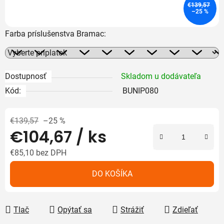
€139,57
–25 %
Farba príslušenstva Bramac:
Dostupnosť
Skladom u dodávateľa
Kód:
BUNIP080
€139,57
–25 %
€104,67
/ ks
€85,10
bez DPH
Jednotková cena:
DO KOŠÍKA
Tlač
Opýtať sa
Strážiť
Zdieľať