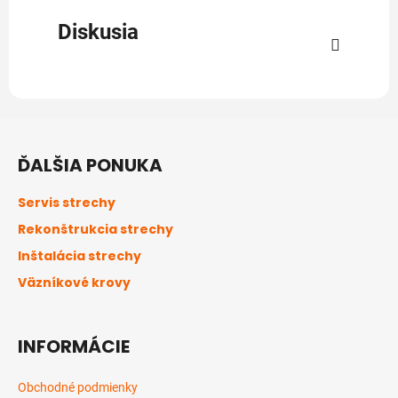
Diskusia
Z
á
ĎALŠIA PONUKA
p
ä
Servis strechy
t
Rekonštrukcia strechy
i
Inštalácia strechy
e
Väzníkové krovy
INFORMÁCIE
Obchodné podmienky