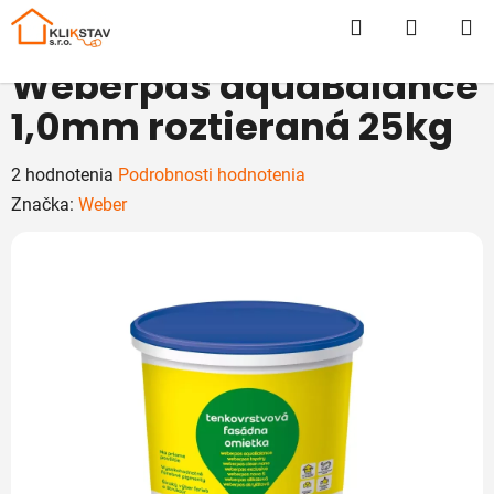
Prejsť
Hľadať
NÁKUP
na
obsah
KOŠÍK
Weberpas aquaBalance
1,0mm roztieraná 25kg
Priemerné
2 hodnotenia
Podrobnosti hodnotenia
hodnotenie
Značka:
Weber
produktu
je
5,0
z
5
hviezdičiek.