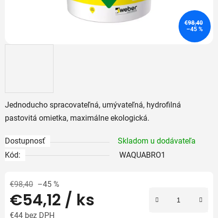
€98,40
–45 %
Jednoducho spracovateľná, umývateľná, hydrofilná
pastovitá omietka, maximálne ekologická.
Dostupnosť
Skladom u dodávateľa
Kód:
WAQUABRO1
€98,40
–45 %
€54,12
/ ks
€44 bez DPH