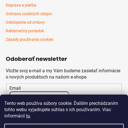
Doprava a platba
Ochrana osobných údajov
Odstúpenie od zmluvy
Reklamačný poriadok
Zásady používania cookies
Odoberať newsletter
Vložte svoj e-mail a my Vám budeme zasielať informácie
o nových produktoch na našom e-shope.
Email
Vložením e-mailu súhlasíte s
podmienkami ochrany
Tento web používa súbory cookie. Ďalším prechádzaním
osobných údajov
tohto webu vyjadrujete súhlas s ich používaním. Viac
informácií
tu
.
PRIHLÁSIŤ SA