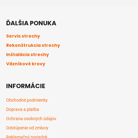
Z
á
ĎALŠIA PONUKA
p
ä
Servis strechy
t
Rekonštrukcia strechy
i
Inštalácia strechy
e
Väzníkové krovy
INFORMÁCIE
Obchodné podmienky
Doprava a platba
Ochrana osobných údajov
Odstúpenie od zmluvy
Reklamačný poriadok