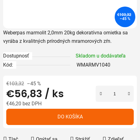
€103,32
–45 %
Weberpas marmolit 2,0mm 20kg
dekoratívna omietka sa
vyrába z kvalitných prírodných mramorových zŕn.
Dostupnosť
Skladom u dodávateľa
Kód:
WMARMV1040
€103,32
–45 %
€56,83
/ ks
€46,20 bez DPH
Jednotková cena:
DO KOŠÍKA
Tlač
Opýtať sa
Strážiť
Zdieľať