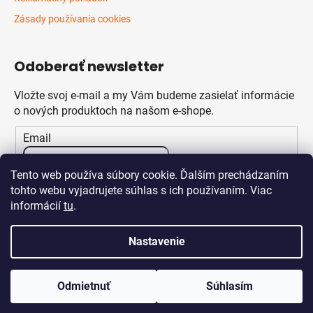
Zásady používania cookies
Odoberať newsletter
Vložte svoj e-mail a my Vám budeme zasielať informácie
o nových produktoch na našom e-shope.
Email
Vložením e-mailu súhlasíte s
podmienkami ochrany
Tento web používa súbory cookie. Ďalším prechádzaním
osobných údajov
tohto webu vyjadrujete súhlas s ich používaním. Viac
informácií
tu
.
PRIHLÁSIŤ SA
Nastavenie
Odmietnuť
Súhlasím
Vytvoril Shoptet
Copyright 2026
Klikstav.sk
. Všetky práva vyhradené.