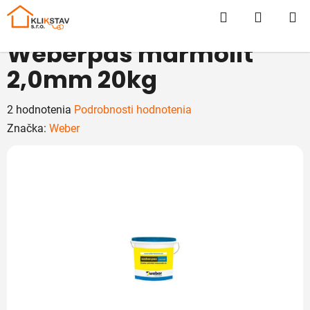
Prejsť
Hľadať
NÁKUP
na
obsah
KOŠÍK
Weberpas marmolit
2,0mm 20kg
Priemerné
2 hodnotenia
Podrobnosti hodnotenia
hodnotenie
Značka:
Weber
produktu
je
5,0
z
5
hviezdičiek.