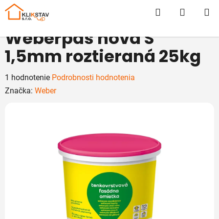
Prejsť
Hľadať
NÁKUP
na
obsah
KOŠÍK
Weberpas nova S
1,5mm roztieraná 25kg
Priemerné
1 hodnotenie
Podrobnosti hodnotenia
hodnotenie
Značka:
Weber
produktu
je
5,0
z
5
hviezdičiek.