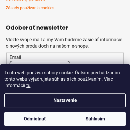
Zásady používania cookies
Odoberať newsletter
Vložte svoj e-mail a my Vám budeme zasielať informácie
o nových produktoch na našom e-shope.
Email
Vložením e-mailu súhlasíte s
podmienkami ochrany
Tento web používa súbory cookie. Ďalším prechádzaním
osobných údajov
tohto webu vyjadrujete súhlas s ich používaním. Viac
informácií
tu
.
PRIHLÁSIŤ SA
Nastavenie
Odmietnuť
Súhlasím
Vytvoril Shoptet
Copyright 2026
Klikstav.sk
. Všetky práva vyhradené.