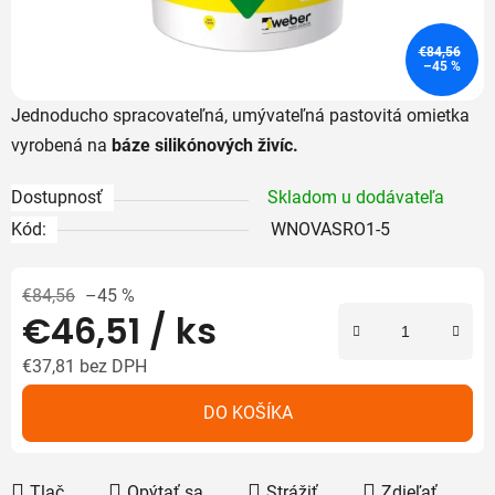
€84,56
–45 %
Jednoducho spracovateľná, umývateľná pastovitá omietka
vyrobená na
báze silikónových živíc.
Dostupnosť
Skladom u dodávateľa
Kód:
WNOVASRO1-5
€84,56
–45 %
€46,51
/ ks
€37,81 bez DPH
Jednotková cena:
DO KOŠÍKA
Tlač
Opýtať sa
Strážiť
Zdieľať