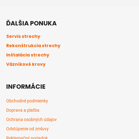
Z
á
ĎALŠIA PONUKA
p
ä
Servis strechy
t
Rekonštrukcia strechy
i
Inštalácia strechy
e
Väzníkové krovy
INFORMÁCIE
Obchodné podmienky
Doprava a platba
Ochrana osobných údajov
Odstúpenie od zmluvy
Reklamačný poriadok