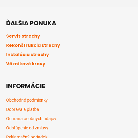
Z
á
ĎALŠIA PONUKA
p
ä
Servis strechy
t
Rekonštrukcia strechy
i
Inštalácia strechy
e
Väzníkové krovy
INFORMÁCIE
Obchodné podmienky
Doprava a platba
Ochrana osobných údajov
Odstúpenie od zmluvy
Reklamačný poriadok