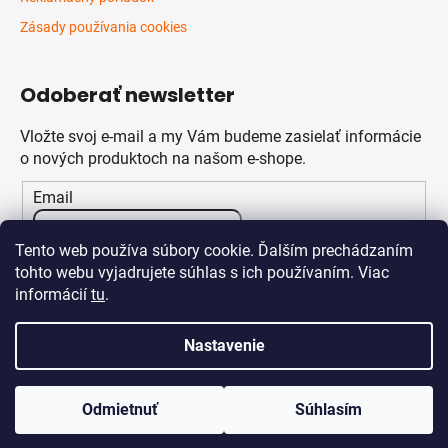
Zásady používania cookies
Odoberať newsletter
Vložte svoj e-mail a my Vám budeme zasielať informácie
o nových produktoch na našom e-shope.
Email
Vložením e-mailu súhlasíte s
podmienkami ochrany
Tento web používa súbory cookie. Ďalším prechádzaním
osobných údajov
tohto webu vyjadrujete súhlas s ich používaním. Viac
informácií
tu
.
PRIHLÁSIŤ SA
Nastavenie
Odmietnuť
Súhlasím
Vytvoril Shoptet
Copyright 2026
Klikstav.sk
. Všetky práva vyhradené.