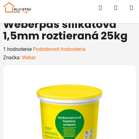
Prejsť
Hľadať
NÁKUP
na
obsah
KOŠÍK
Weberpas silikátová
1,5mm roztieraná 25kg
Priemerné
1 hodnotenie
Podrobnosti hodnotenia
hodnotenie
Značka:
Weber
produktu
je
5,0
z
5
hviezdičiek.