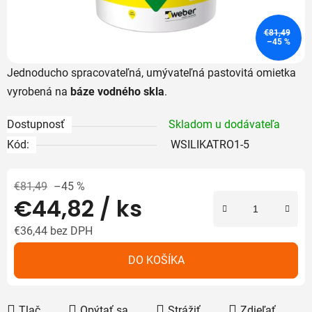
€81,49
–45 %
Jednoducho spracovateľná, umývateľná pastovitá omietka
vyrobená na
báze vodného skla
.
Dostupnosť
Skladom u dodávateľa
Kód:
WSILIKATRO1-5
€81,49
–45 %
€44,82
/ ks
€36,44 bez DPH
Jednotková cena:
DO KOŠÍKA
Tlač
Opýtať sa
Strážiť
Zdieľať