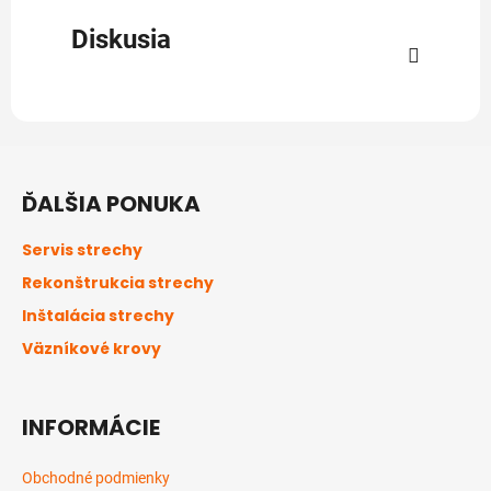
Diskusia
Z
á
ĎALŠIA PONUKA
p
ä
Servis strechy
t
Rekonštrukcia strechy
i
Inštalácia strechy
e
Väzníkové krovy
INFORMÁCIE
Obchodné podmienky