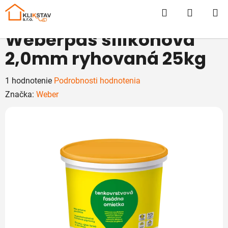
Prejsť
Hľadať
NÁKUP
na
obsah
KOŠÍK
Weberpas silikónová
2,0mm ryhovaná 25kg
Priemerné
1 hodnotenie
Podrobnosti hodnotenia
hodnotenie
Značka:
Weber
produktu
je
5,0
z
5
hviezdičiek.