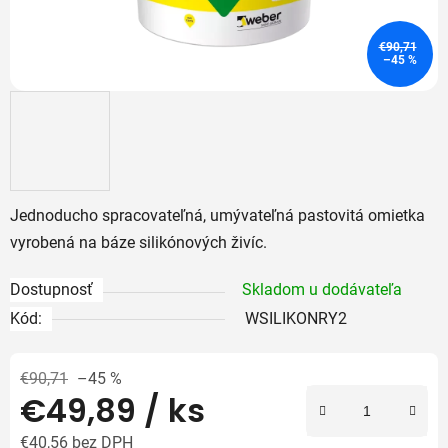
€90,71
–45 %
Jednoducho spracovateľná, umývateľná pastovitá omietka
vyrobená na
báze silikónových živíc.
Dostupnosť
Skladom u dodávateľa
Kód:
WSILIKONRY2
€90,71
–45 %
€49,89
/ ks
€40,56 bez DPH