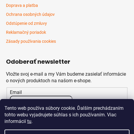
Doprava a platba
Ochrana osobných údajov
Odstúpenie od zmluvy
Reklamačný poriadok
Zásady používania cookies
Odoberať newsletter
Vložte svoj e-mail a my Vám budeme zasielať informácie
o nových produktoch na našom e-shope.
Email
Vložením e-mailu súhlasíte s
podmienkami ochrany
Tento web používa súbory cookie. Ďalším prechádzaním
osobných údajov
tohto webu vyjadrujete súhlas s ich používaním. Viac
informácií
tu
.
PRIHLÁSIŤ SA