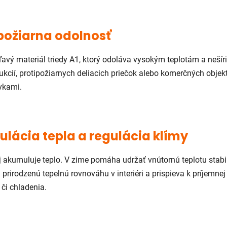
požiarna odolnosť
ľavý materiál triedy A1, ktorý odoláva vysokým teplotám a nešíri
kcií, protipožiarnych deliacich priečok alebo komerčných objek
vkami.
lácia tepla a regulácia klímy
 aj akumuluje teplo. V zime pomáha udržať vnútornú teplotu stabi
 prirodzenú tepelnú rovnováhu v interiéri a prispieva k príjemne
či chladenia.