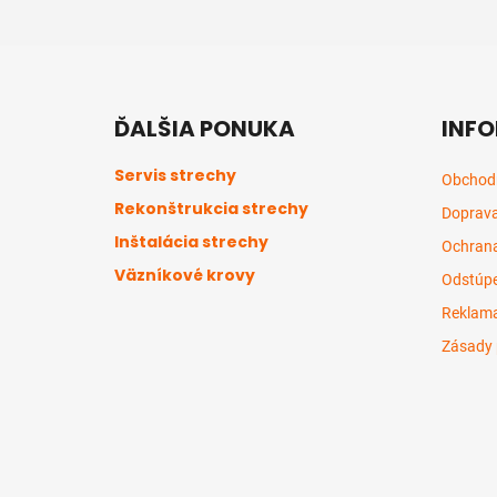
Z
á
ĎALŠIA PONUKA
INFO
p
ä
Servis strechy
Obchod
t
Rekonštrukcia strechy
Doprava
i
Inštalácia strechy
e
Ochrana
Väzníkové krovy
Odstúpe
Reklama
Zásady 