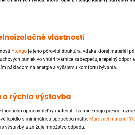
elnoizolačné vlastnosti
dností
Ytongu
je jeho pórovitá štruktúra, vďaka ktorej materiál pri
chových buniek vo vnútri tvárnice zabezpečuje tepelný odpor 
ižším nákladom na energie a vyššiemu komfortu bývania.
 a rýchla výstavba
 jednoducho opracovateľný materiál. Tvárnice majú presné rozme
vé lepidlo s minimálnou spotrebou malty.
Murovací materiál Yt
 čas výstavby a znižuje množstvo odpadu.