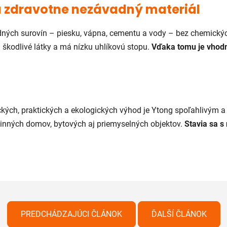
 a zdravotne nezávadný materiál
dných surovín – piesku, vápna, cementu a vody – bez chemickýc
 škodlivé látky a má nízku uhlíkovú stopu.
Vďaka tomu je vhodn
kých, praktických a ekologických výhod je Ytong spoľahlivým 
dinných domov, bytových aj priemyselných objektov.
Stavia sa s 
PREDCHÁDZAJÚCI ČLÁNOK
ĎALŠÍ ČLÁNOK