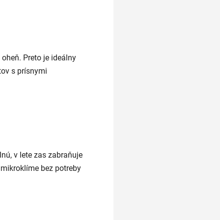
 oheň. Preto je ideálny
tov s prísnymi
lnú, v lete zas zabraňuje
j mikroklíme bez potreby