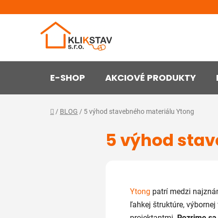
Prejsť
na
obsah
E-SHOP
AKCIOVÉ PRODUKTY
Domov
/
BLOG
/
5 výhod stavebného materiálu Ytong
5 výhod stav
Ytong
patrí medzi najzná
ľahkej štruktúre, výborne
projektantmi.
Pozrime sa 