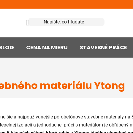
BLOG
CENA NA MIERU
STAVEBNÉ PRÁCE
ebného materiálu Ytong
mejšie a najpoužívanejšie pórobetónové stavebné materiály na 
j tepelnej izolácii a jednoduchej práci s materiálom je obľúbený 
na 5 hlavných výhod, ktoré robia z Ytongu ideálny stavebný m