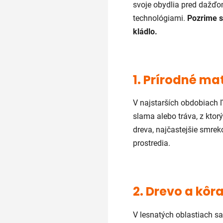
svoje obydlia pred dažďo
technológiami.
Pozrime sa
kládlo.
1. Prírodné ma
V najstarších obdobiach ľ
slama alebo tráva, z ktor
dreva, najčastejšie smrek
prostredia.
2. Drevo a kôr
V lesnatých oblastiach sa