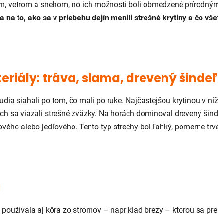
m, vetrom a snehom, no ich možnosti boli obmedzené prírodný
 na to, ako sa v priebehu dejín menili strešné krytiny a čo vš
teriály: tráva, slama, drevený šindeľ
udia siahali po tom, čo mali po ruke. Najčastejšou krytinou v ní
ých sa viazali strešné zväzky. Na horách dominoval drevený šin
ového alebo jedľového. Tento typ strechy bol ľahký, pomerne tr
a
 používala aj kôra zo stromov – napríklad brezy – ktorou sa pr