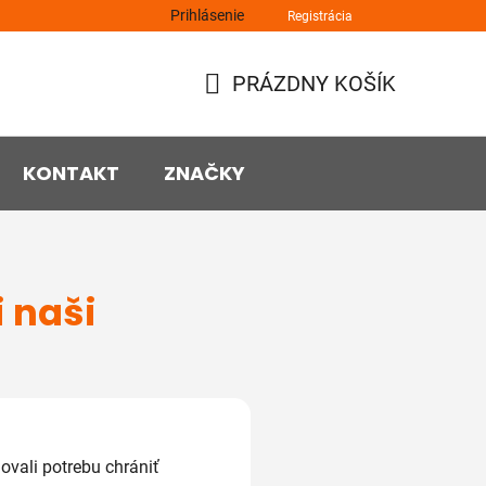
Prihlásenie
Registrácia
PRÁZDNY KOŠÍK
NÁKUPNÝ
KOŠÍK
KONTAKT
ZNAČKY
i naši
vali potrebu chrániť