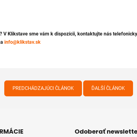
? V Klikstave sme vám k dispozícii, kontaktujte nás telefonick
na
info@klikstav.sk
PREDCHÁDZAJÚCI ČLÁNOK
ĎALŠÍ ČLÁNOK
RMÁCIE
Odoberať newslette