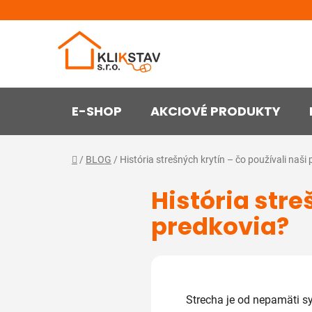
Prejsť
na
obsah
E-SHOP
AKCIOVÉ PRODUKTY
Domov
/
BLOG
/
História strešných krytín – čo používali naši
História stre
predkovia?
Strecha je od nepamäti s