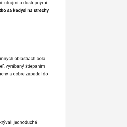
mi zdrojmi a dostupnými
etko sa kedysi na strechy
žinných oblastiach bola
deľ, vyrábaný štiepaním
vácny a dobre zapadal do
ekrývali jednoduché