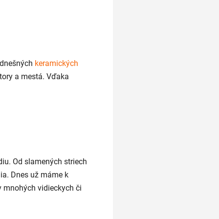
om dnešných
keramických
štory a mestá. Vďaka
diu. Od slamených striech
enia. Dnes už máme k
 v mnohých vidieckych či