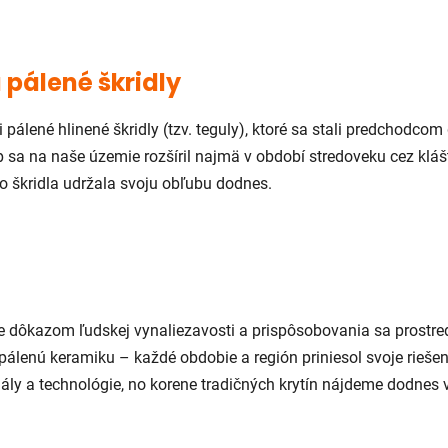
 pálené škridly
i pálené hlinené škridly (tzv. teguly), ktoré sa stali predchodc
yp sa na naše územie rozšíril najmä v období stredoveku cez klá
áto škridla udržala svoju obľubu dodnes.
e dôkazom ľudskej vynaliezavosti a prispôsobovania sa prostre
pálenú keramiku – každé obdobie a región priniesol svoje rieš
ály a technológie, no korene tradičných krytín nájdeme dodnes