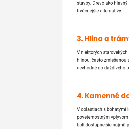
stavby. Drevo ako hlavný 
trvácnejšie alternatívy.
3. Hlina a trá
V niektorých starovekých 
hlinou, často zmiešanou s
nevhodné do daždivého p
4. Kamenné do
V oblastiach s bohatými l
poveternostným vplyvom a 
boli dostupnejšie najmä p