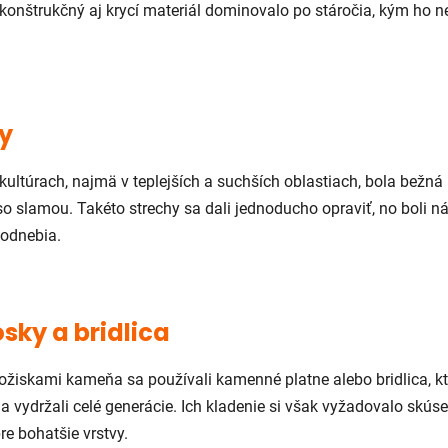
konštrukčný aj krycí materiál dominovalo po stáročia, kým ho n
my
kultúrach, najmä v teplejších a suchších oblastiach, bola bežná
o slamou. Takéto strechy sa dali jednoducho opraviť, no boli n
odnebia.
sky a bridlica
ožiskami kameňa sa používali kamenné platne alebo bridlica, kt
vydržali celé generácie. Ich kladenie si však vyžadovalo skúsen
re bohatšie vrstvy.