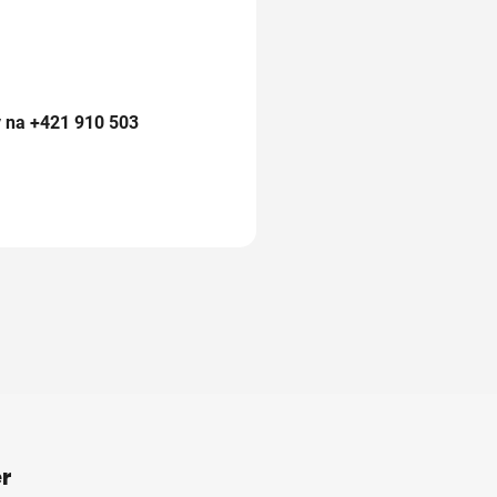
y na
+421 910 503
r