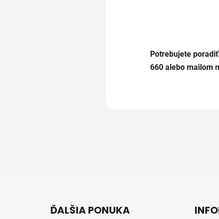
Potrebujete poradiť
660
alebo mailom 
Z
á
ĎALŠIA PONUKA
INFO
p