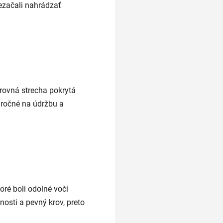
ezačali nahrádzať
 rovná strecha pokrytá
áročné na údržbu a
oré boli odolné voči
osti a pevný krov, preto