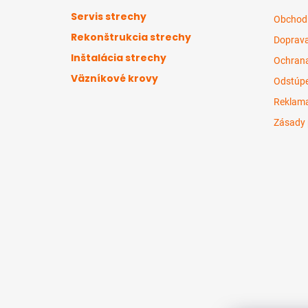
ä
Servis strechy
Obchod
t
Rekonštrukcia strechy
Doprava
i
Inštalácia strechy
e
Ochrana
Väzníkové krovy
Odstúpe
Reklama
Zásady 