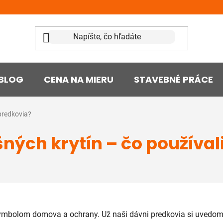
BLOG
CENA NA MIERU
STAVEBNÉ PRÁCE
 predkovia?
šných krytín – čo používal
ymbolom domova a ochrany. Už naši dávni predkovia si uvedomo