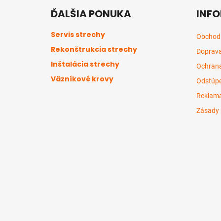
á
ĎALŠIA PONUKA
INFO
p
ä
Servis strechy
Obchod
t
Rekonštrukcia strechy
Doprava
i
Inštalácia strechy
e
Ochrana
Väzníkové krovy
Odstúpe
Reklama
Zásady 