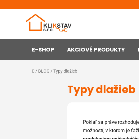
Prejsť
na
obsah
E-SHOP
AKCIOVÉ PRODUKTY
Domov
/
BLOG
/
Typy dlažieb
Typy dlažieb
Pokiaľ sa práve rozhoduje
možností, v ktorom je ťaž
predstavíme najčastejšie