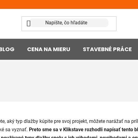
BLOG
CENA NA MIERU
STAVEBNÉ PRÁCE
te, aký typ
dlažby
kúpite pre svoj projekt, môžete narážať na pr
ké sa vyznať.
Preto sme sa v Klikstave rozhodli napísať tento 
 používané typy dlažby spolu s ich výhodami, nevýhodami a o