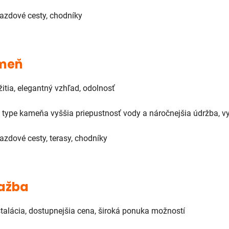
jazdové cesty, chodníky
ameň
žitia, elegantný vzhľad, odolnosť
a type kameňa vyššia priepustnosť vody a náročnejšia údržba, v
jazdové cesty, terasy, chodníky
ažba
talácia, dostupnejšia cena, široká ponuka možností