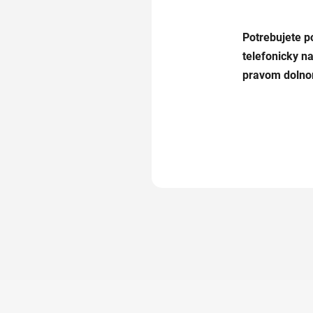
Potrebujete p
telefonicky n
pravom dolno
Z