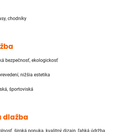
asy, chodníky
žba
ká bezpečnosť, ekologickosť
evedení, nižšia estetika
iská, športoviská
 dlažba
lnosť, široká ponuka, kvalitný dizajn, ľahká údržba