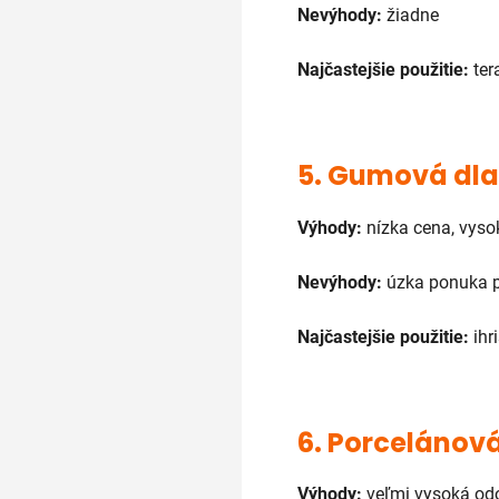
Nevýhody:
žiadne
Najčastejšie použitie:
ter
5.
Gumová dla
Výhody:
nízka cena, vyso
Nevýhody:
úzka ponuka pr
Najčastejšie použitie:
ihr
6.
Porcelánová
Výhody:
veľmi vysoká odo