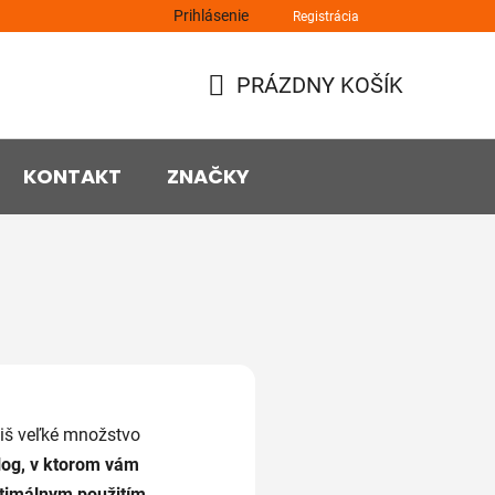
Prihlásenie
Registrácia
PRÁZDNY KOŠÍK
NÁKUPNÝ
KOŠÍK
KONTAKT
ZNAČKY
íliš veľké množstvo
blog, v ktorom vám
ptimálnym použitím.