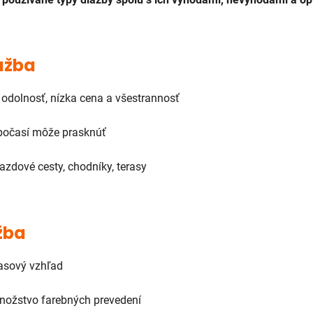
ažba
 odolnosť, nízka cena a všestrannosť
počasí môže prasknúť
jazdové cesty, chodníky, terasy
žba
asový vzhľad
ožstvo farebných prevedení