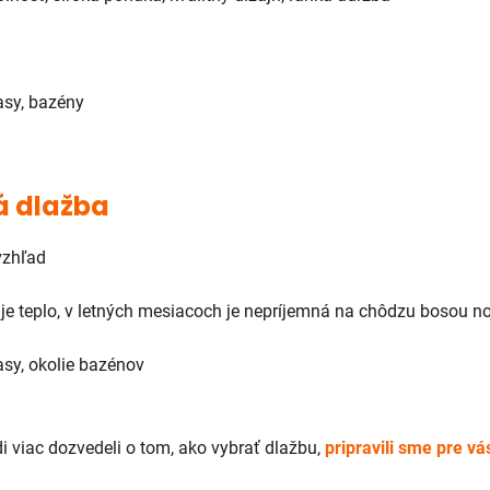
asy, bazény
á dlažba
vzhľad
je teplo, v letných mesiacoch je nepríjemná na chôdzu bosou n
asy, okolie bazénov
di viac dozvedeli o tom, ako vybrať dlažbu,
pripravili sme pre vá