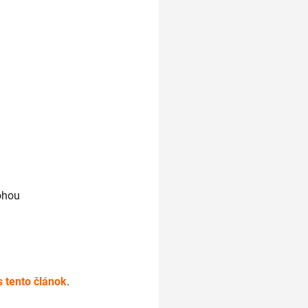
ohou
s tento článok
.