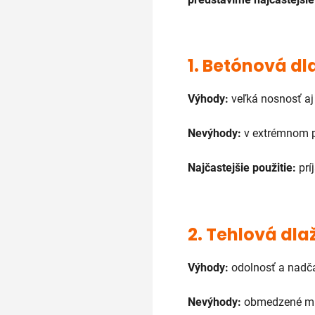
1.
Betónová dl
Výhody:
veľká nosnosť aj
Nevýhody:
v extrémnom 
Najčastejšie použitie:
prí
2.
Tehlová dla
Výhody:
odolnosť a nadč
Nevýhody:
obmedzené mn