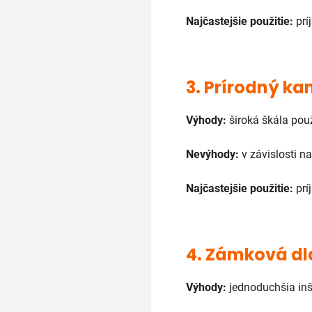
Najčastejšie použitie:
prí
3.
Prírodný k
Výhody:
široká škála pou
Nevýhody:
v závislosti n
Najčastejšie použitie:
prí
4.
Zámková dl
Výhody:
jednoduchšia inš