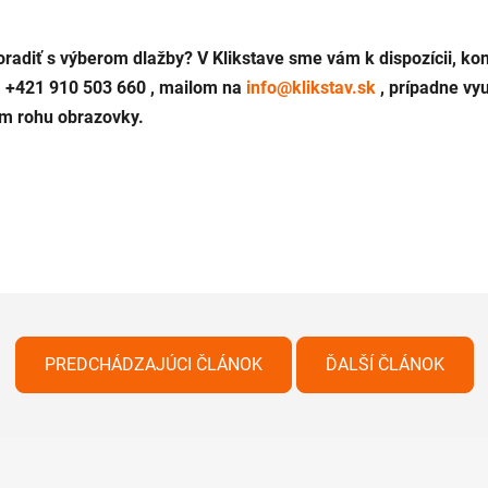
oradiť s výberom dlažby? V Klikstave sme vám k dispozícii, kon
a
+421 910 503 660
, mailom na
info@klikstav.sk
, prípadne vyu
m rohu obrazovky.
PREDCHÁDZAJÚCI ČLÁNOK
ĎALŠÍ ČLÁNOK