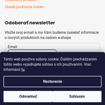
Zásady používania cookies
Odoberať newsletter
Vložte svoj e-mail a my Vám budeme zasielať informácie
o nových produktoch na našom e-shope.
Email
Vložením e-mailu súhlasíte s
podmienkami ochrany
Tento web používa súbory cookie. Ďalším prechádzaním
osobných údajov
tohto webu vyjadrujete súhlas s ich používaním. Viac
informácií
tu
.
PRIHLÁSIŤ SA
Nastavenie
Odmietnuť
Súhlasím
Vytvoril Shoptet
Copyright 2026
Klikstav.sk
. Všetky práva vyhradené.