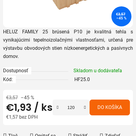
€3,57
–45 %
HELUZ FAMILY 25 brúsená P10 je kvalitná tehla s
vynikajúcimi tepelnoizolačnými vlastnosťami, určená pre
výstavbu obvodových stien nízkoenergetických a pasívnych
domov.
Dostupnosť
Skladom u dodávateľa
Kód:
HF25.0
€3,57
–45 %
€1,93
/ ks
DO KOŠÍKA
€1,57 bez DPH
Jednotková cena:
Tlač
Opýtať sa
Strážiť
Zdieľať