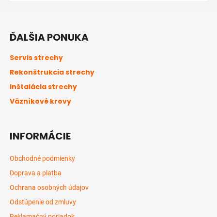
Z
á
ĎALŠIA PONUKA
p
ä
Servis strechy
t
Rekonštrukcia strechy
i
Inštalácia strechy
e
Väzníkové krovy
INFORMÁCIE
Obchodné podmienky
Doprava a platba
Ochrana osobných údajov
Odstúpenie od zmluvy
Reklamačný poriadok