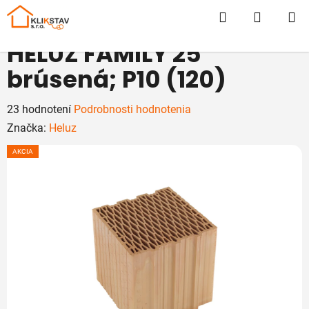
Prejsť
Hľadať
NÁKUP
na
obsah
KOŠÍK
HELUZ FAMILY 25
brúsená; P10 (120)
Priemerné
23 hodnotení
Podrobnosti hodnotenia
hodnotenie
Značka:
Heluz
produktu
AKCIA
je
5,0
z
5
hviezdičiek.