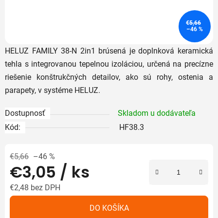
€5,66
–46 %
HELUZ FAMILY 38-N 2in1 brúsená je doplnková keramická
tehla s integrovanou tepelnou izoláciou, určená na precízne
riešenie konštrukčných detailov, ako sú rohy, ostenia a
parapety, v systéme HELUZ.
Dostupnosť
Skladom u dodávateľa
Kód:
HF38.3
€5,66
–46 %
€3,05
/ ks
€2,48 bez DPH
Jednotková cena:
DO KOŠÍKA