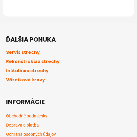
Z
á
ĎALŠIA PONUKA
p
ä
Servis strechy
t
Rekonštrukcia strechy
i
Inštalácia strechy
e
Väzníkové krovy
INFORMÁCIE
Obchodné podmienky
Doprava a platba
Ochrana osobných údajov