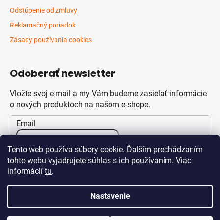
Odstúpenie od zmluvy
Reklamačný poriadok
Zásady používania cookies
Odoberať newsletter
Vložte svoj e-mail a my Vám budeme zasielať informácie
o nových produktoch na našom e-shope.
Email
Vložením e-mailu súhlasíte s
podmienkami ochrany
Tento web používa súbory cookie. Ďalším prechádzaním
osobných údajov
tohto webu vyjadrujete súhlas s ich používaním. Viac
informácií
tu
.
PRIHLÁSIŤ SA
Nastavenie